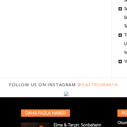
Sa
S
S
T
T
U
Y
Y
FOLLOW US ON INSTAGRAM
@GASTROMANYA
DAHA FAZLA HABER
PO
Oku
Elma & Tarçın: Sonbaharın