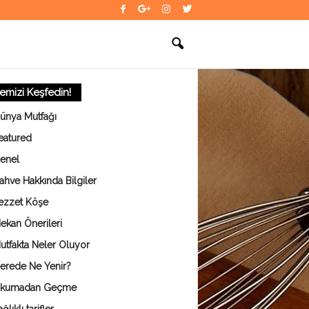
temizi Keşfedin!
ünya Mutfağı
eatured
enel
ahve Hakkında Bilgiler
ezzet Köşe
ekan Önerileri
utfakta Neler Oluyor
erede Ne Yenir?
kumadan Geçme