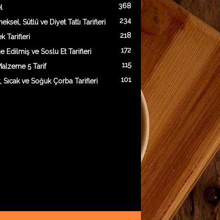
368
l
234
eksel, Sütlü ve Diyet Tatlı Tarifleri
218
 Tarifleri
172
e Edilmiş ve Soslu Et Tarifleri
115
alzeme 5 Tarif
101
k, Sıcak ve Soğuk Çorba Tarifleri