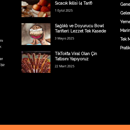
Sıcacık İkilisi (4 Tarif)
Gene
1 Eylül 2025
Gelen
Yemek
Sağlıklı ve Doyurucu Bowl
Marin
Tarifleri: Lezzet Tek Kasede
3 Mayıs 2025
Tek M
nı
k
Prati
TikTok’ta Viral Olan Çin
er
Tatlısını Yapıyoruz
 bir
22 Mart 2025