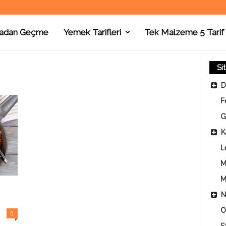
adan Geçme
Yemek Tarifleri
Tek Malzeme 5 Tarif
Si
D
F
G
K
L
M
M
N
O
0