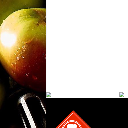
m
a
n
y
a