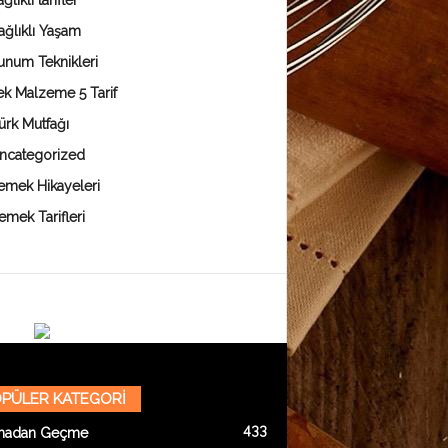
ğlıklı tarifler
ağlıklı Yaşam
unum Teknikleri
ek Malzeme 5 Tarif
ürk Mutfağı
ncategorized
emek Hikayeleri
emek Tarifleri
PÜLER KATEGORİ
433
madan Geçme