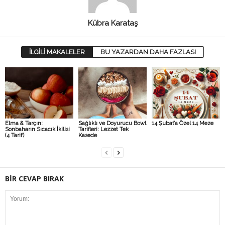
Kübra Karataş
İLGİLİ MAKALELER
BU YAZARDAN DAHA FAZLASI
Elma & Tarçın:
Sağlıklı ve Doyurucu Bowl
14 Şubat’a Özel 14 Meze
Sonbaharın Sıcacık İkilisi
Tarifleri: Lezzet Tek
(4 Tarif)
Kasede
BİR CEVAP BIRAK