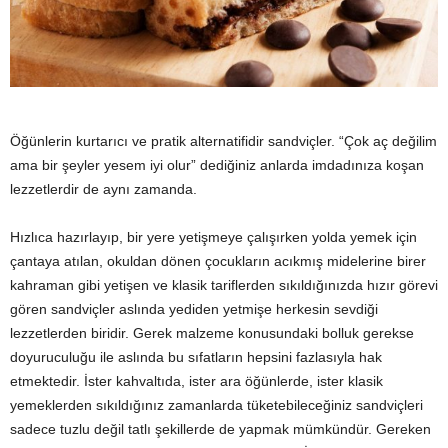
y
a
Öğünlerin kurtarıcı ve pratik alternatifidir sandviçler. “Çok aç değilim
ama bir şeyler yesem iyi olur” dediğiniz anlarda imdadınıza koşan
lezzetlerdir de aynı zamanda.
Hızlıca hazırlayıp, bir yere yetişmeye çalışırken yolda yemek için
çantaya atılan, okuldan dönen çocukların acıkmış midelerine birer
kahraman gibi yetişen ve klasik tariflerden sıkıldığınızda hızır görevi
gören sandviçler aslında yediden yetmişe herkesin sevdiği
lezzetlerden biridir. Gerek malzeme konusundaki bolluk gerekse
doyuruculuğu ile aslında bu sıfatların hepsini fazlasıyla hak
etmektedir. İster kahvaltıda, ister ara öğünlerde, ister klasik
yemeklerden sıkıldığınız zamanlarda tüketebileceğiniz sandviçleri
sadece tuzlu değil tatlı şekillerde de yapmak mümkündür. Gereken