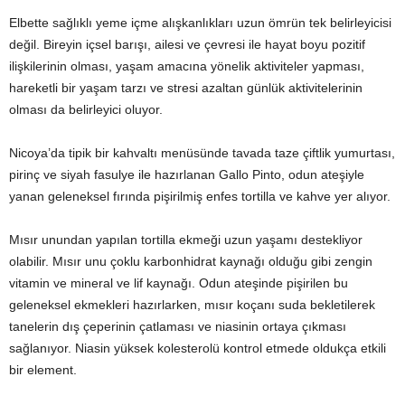
Elbette sağlıklı yeme içme alışkanlıkları uzun ömrün tek belirleyicisi
değil. Bireyin içsel barışı, ailesi ve çevresi ile hayat boyu pozitif
ilişkilerinin olması, yaşam amacına yönelik aktiviteler yapması,
hareketli bir yaşam tarzı ve stresi azaltan günlük aktivitelerinin
olması da belirleyici oluyor.
Nicoya’da tipik bir kahvaltı menüsünde tavada taze çiftlik yumurtası,
pirinç ve siyah fasulye ile hazırlanan Gallo Pinto, odun ateşiyle
yanan geleneksel fırında pişirilmiş enfes tortilla ve kahve yer alıyor.
Mısır unundan yapılan tortilla ekmeği uzun yaşamı destekliyor
olabilir. Mısır unu çoklu karbonhidrat kaynağı olduğu gibi zengin
vitamin ve mineral ve lif kaynağı. Odun ateşinde pişirilen bu
geleneksel ekmekleri hazırlarken, mısır koçanı suda bekletilerek
tanelerin dış çeperinin çatlaması ve niasinin ortaya çıkması
sağlanıyor. Niasin yüksek kolesterolü kontrol etmede oldukça etkili
bir element.