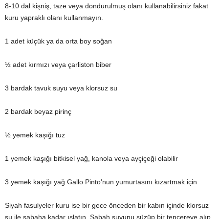
8-10 dal kişniş, taze veya dondurulmuş olanı kullanabilirsiniz fakat
kuru yapraklı olanı kullanmayın.
1 adet küçük ya da orta boy soğan
½ adet kırmızı veya çarliston biber
3 bardak tavuk suyu veya klorsuz su
2 bardak beyaz pirinç
½ yemek kaşığı tuz
1 yemek kaşığı bitkisel yağ, kanola veya ayçiçeği olabilir
3 yemek kaşığı yağ Gallo Pinto’nun yumurtasını kızartmak için
Siyah fasulyeler kuru ise bir gece önceden bir kabın içinde klorsuz
su ile sabaha kadar ıslatın. Sabah suyunu süzüp bir tencereye alıp