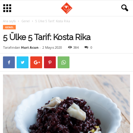
Ana sayfa
Genel
5 Ülke 5 Tarif: Kosta Rika
G
GENEL
5 Ülke 5 Tarif: Kosta Rika
a
Tarafından
Huri Acun
-
2 Mayıs 2020
384
0
s
t
r
o
m
a
n