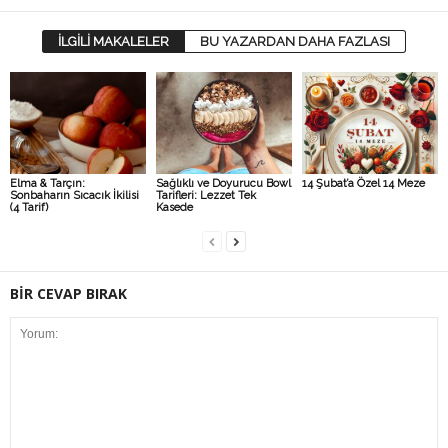
İLGİLİ MAKALELER
BU YAZARDAN DAHA FAZLASI
Elma & Tarçın:
Sağlıklı ve Doyurucu Bowl
14 Şubat’a Özel 14 Meze
Sonbaharın Sıcacık İkilisi
Tarifleri: Lezzet Tek
(4 Tarif)
Kasede
BİR CEVAP BIRAK