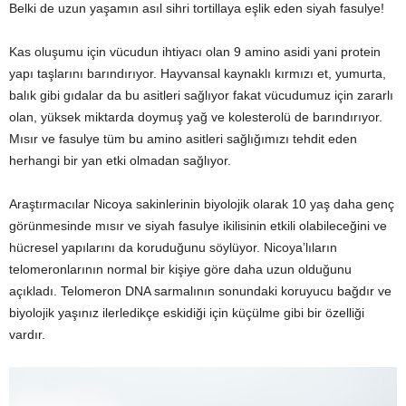
Belki de uzun yaşamın asıl sihri tortillaya eşlik eden siyah fasulye!
Kas oluşumu için vücudun ihtiyacı olan 9 amino asidi yani protein
yapı taşlarını barındırıyor. Hayvansal kaynaklı kırmızı et, yumurta,
balık gibi gıdalar da bu asitleri sağlıyor fakat vücudumuz için zararlı
olan, yüksek miktarda doymuş yağ ve kolesterolü de barındırıyor.
Mısır ve fasulye tüm bu amino asitleri sağlığımızı tehdit eden
herhangi bir yan etki olmadan sağlıyor.
Araştırmacılar Nicoya sakinlerinin biyolojik olarak 10 yaş daha genç
görünmesinde mısır ve siyah fasulye ikilisinin etkili olabileceğini ve
hücresel yapılarını da koruduğunu söylüyor. Nicoya’lıların
telomeronlarının normal bir kişiye göre daha uzun olduğunu
açıkladı. Telomeron DNA sarmalının sonundaki koruyucu bağdır ve
biyolojik yaşınız ilerledikçe eskidiği için küçülme gibi bir özelliği
vardır.