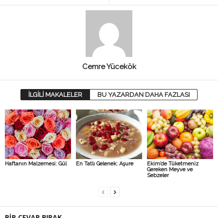
Cemre Yücekök
İLGİLİ MAKALELER
BU YAZARDAN DAHA FAZLASI
Haftanın Malzemesi: Gül
En Tatlı Gelenek: Aşure
Ekim’de Tüketmeniz
Gereken Meyve ve
Sebzeler
BİR CEVAP BIRAK