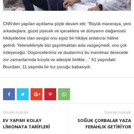
CNN’den yapılan açıklama şöyle devam etti: “Büyük maceraya, yeni
arkadaşlara, güzel yiyecek ve içeceklere ve dünyanın olağanüstü
hikâyelerine olan sevgisi onu eşsiz bir hikâye anlatıcısı hâline
getirdi. Yetenekleriyle bizi şaşırtmaktan asla vazgeçmedi, onu çok
özleyeceğiz. Düşüncelerimiz ve dualarımız bu inanılmaz derecede
zor zamanlarında kızıyla ve ailesiyle birlikte…” 61 yaşındaki
Bourdain, 11 yaşında bir kız çocuğu babasıydı.
Önceki makale
Sonraki makale
EV YAPIMI KOLAY
SOĞUK ÇORBALAR YAZA
LİMONATA TARİFLERİ
FERAHLIK GETİRİYOR