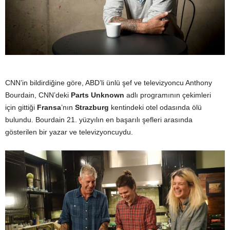
y
a
CNN’in bildirdiğine göre, ABD’li ünlü şef ve televizyoncu Anthony
Bourdain, CNN’deki
Parts Unknown
adlı programının çekimleri
için gittiği
Fransa
’nın
Strazburg
kentindeki otel odasında ölü
bulundu. Bourdain 21. yüzyılın en başarılı şefleri arasında
gösterilen bir yazar ve televizyoncuydu.