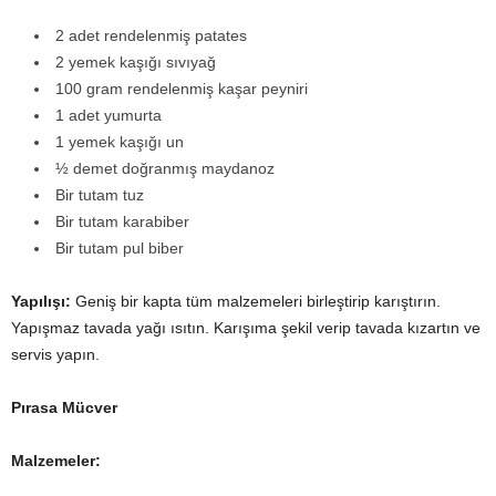
2 adet rendelenmiş patates
2 yemek kaşığı sıvıyağ
100 gram rendelenmiş kaşar peyniri
1 adet yumurta
1 yemek kaşığı un
½ demet doğranmış maydanoz
Bir tutam tuz
Bir tutam karabiber
Bir tutam pul biber
Yapılışı:
Geniş bir kapta tüm malzemeleri birleştirip karıştırın.
Yapışmaz tavada yağı ısıtın. Karışıma şekil verip tavada kızartın ve
servis yapın.
Pırasa Mücver
Malzemeler: