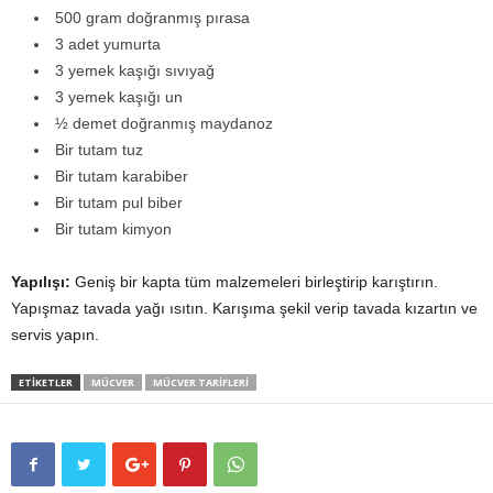
500 gram doğranmış pırasa
3 adet yumurta
3 yemek kaşığı sıvıyağ
3 yemek kaşığı un
½ demet doğranmış maydanoz
Bir tutam tuz
Bir tutam karabiber
Bir tutam pul biber
Bir tutam kimyon
Yapılışı:
Geniş bir kapta tüm malzemeleri birleştirip karıştırın.
Yapışmaz tavada yağı ısıtın. Karışıma şekil verip tavada kızartın ve
servis yapın.
ETİKETLER
MÜCVER
MÜCVER TARIFLERI