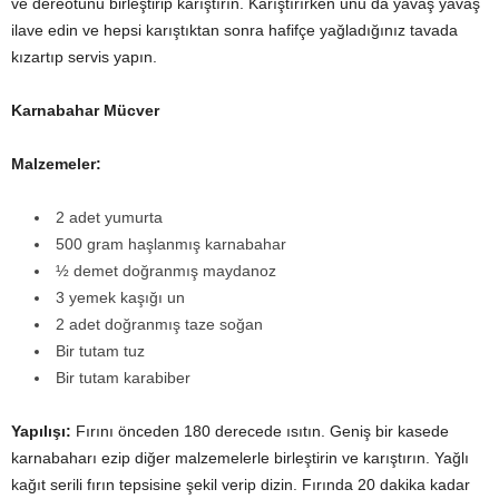
ve dereotunu birleştirip karıştırın. Karıştırırken unu da yavaş yavaş
ilave edin ve hepsi karıştıktan sonra hafifçe yağladığınız tavada
kızartıp servis yapın.
Karnabahar Mücver
Malzemeler:
2 adet yumurta
500 gram haşlanmış karnabahar
½ demet doğranmış maydanoz
3 yemek kaşığı un
2 adet doğranmış taze soğan
Bir tutam tuz
Bir tutam karabiber
Yapılışı:
Fırını önceden 180 derecede ısıtın. Geniş bir kasede
karnabaharı ezip diğer malzemelerle birleştirin ve karıştırın. Yağlı
kağıt serili fırın tepsisine şekil verip dizin. Fırında 20 dakika kadar