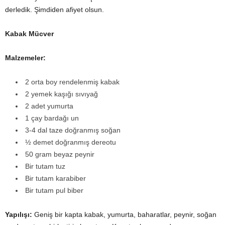
derledik. Şimdiden afiyet olsun.
Kabak Mücver
Malzemeler:
2 orta boy rendelenmiş kabak
2 yemek kaşığı sıvıyağ
2 adet yumurta
1 çay bardağı un
3-4 dal taze doğranmış soğan
½ demet doğranmış dereotu
50 gram beyaz peynir
Bir tutam tuz
Bir tutam karabiber
Bir tutam pul biber
Yapılışı:
Geniş bir kapta kabak, yumurta, baharatlar, peynir, soğan