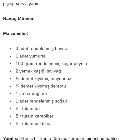
pişirip servis yapın.
Havuç Mücver
Malzemeler:
3 adet rendelenmiş havuç
1 adet yumurta
100 gram rendelenmiş kaşar peyniri
2 yemek kaşığı sıvıyağ
½ demet kıyılmış maydanoz
¼ demet kıyılmış dereotu
1 su bardağı un
1 adet rendelenmiş soğan
Bir tutam tuz
Bir tutam karabiber
Bir tutam pul biber
Yapılışı:
Geniş bir kapta tüm malzemeleri birleştirip hafifçe