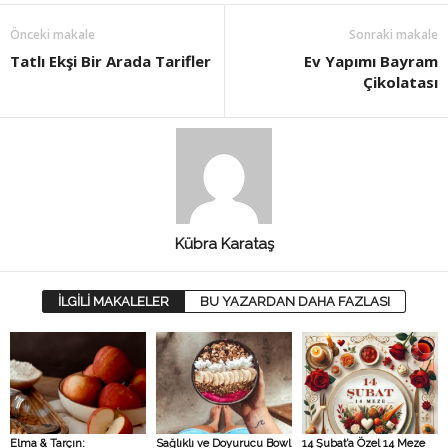
Önceki makale
Sonraki makale
Tatlı Ekşi Bir Arada Tarifler
Ev Yapımı Bayram
Çikolatası
Kübra Karataş
İLGİLİ MAKALELER
BU YAZARDAN DAHA FAZLASI
Elma & Tarçın:
Sağlıklı ve Doyurucu Bowl
14 Şubat’a Özel 14 Meze