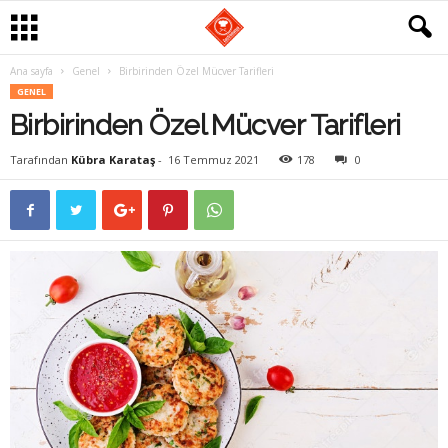
Ana sayfa
Genel
Birbirinden Özel Mücver Tarifleri
G
GENEL
Birbirinden Özel Mücver Tarifleri
a
Tarafından
Kübra Karataş
-
16 Temmuz 2021
178
0
s
t
r
o
m
a
n