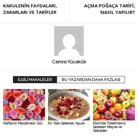
KAKULENİN FAYDALARI,
AÇMA POĞAÇA TARİFİ,
ZARARLARI VE TARİFLER
NASIL YAPILIR?
Cemre Yücekök
İLGİLİ MAKALELER
BU YAZARDAN DAHA FAZLASI
Haftanın Malzemesi: Gül
En Tatlı Gelenek: Aşure
Ekim’de Tüketmeniz
Gereken Meyve ve
Sebzeler