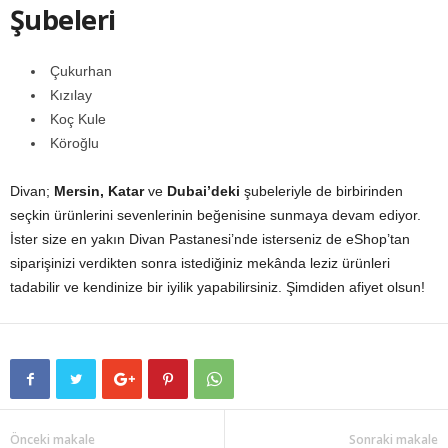
Şubeleri
Çukurhan
Kızılay
Koç Kule
Köroğlu
Divan;
Mersin, Katar
ve
Dubai’deki
şubeleriyle de birbirinden
seçkin ürünlerini sevenlerinin beğenisine sunmaya devam ediyor.
İster size en yakın Divan Pastanesi’nde isterseniz de eShop’tan
siparişinizi verdikten sonra istediğiniz mekânda leziz ürünleri
tadabilir ve kendinize bir iyilik yapabilirsiniz. Şimdiden afiyet olsun!
Önceki makale
Sonraki makale