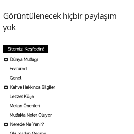
y
Görüntülenecek hiçbir paylaşım
a
yok
Sitemizi Keşfedin!
Dünya Mutfağı
Featured
Genel
Kahve Hakkında Bilgiler
Lezzet Köşe
Mekan Önerileri
Mutfakta Neler Oluyor
Nerede Ne Yenir?
Okumadan Geçme