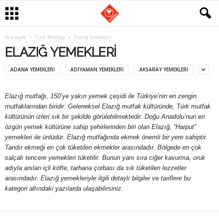
G
Ana sayfa
Türk Mutfağı
Elazığ Yemekleri
ELAZIĞ YEMEKLERI
a
ADANA YEMEKLERI
ADIYAMAN YEMEKLERI
AKSARAY YEMEKLERI
s
Elazığ mutfağı, 150’ye yakın yemek çeşidi ile Türkiye’nin en zengin
t
mutfaklarından biridir. Geleneksel Elazığ mutfak kültüründe, Türk mutfak
kültürünün izleri sık bir şekilde görülebilmektedir. Doğu Anadolu’nun en
r
özgün yemek kültürüne sahip şehirlerinden biri olan Elazığ, “Harput”
yemekleri ile ünlüdür. Elazığ mutfağında ekmek önemli bir yere sahiptir.
o
Tandır ekmeği en çok tüketilen ekmekler arasındadır. Bölgede en çok
salçalı tencere yemekleri tüketilir. Bunun yanı sıra ciğer kavurma, oruk
m
adıyla anılan içli köfte, tarhana çorbası da sık tüketilen lezzetler
arasındadır. Elazığ yemekleriyle ilgili detaylı bilgiler ve tariflere bu
a
kategori altındaki yazılarda ulaşabilirsiniz.
n