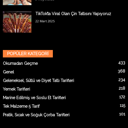
TikTok’ta Viral Olan Çin Tatlısını Yapıyoruz
22 Mart 2025
POPÜLER KATEGORİ
433
Okumadan Geçme
368
Genel
234
Geleneksel, Sütlü ve Diyet Tatlı Tarifleri
218
Yemek Tarifleri
172
Marine Edilmiş ve Soslu Et Tarifleri
115
Tek Malzeme 5 Tarif
101
Pratik, Sıcak ve Soğuk Çorba Tarifleri