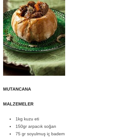
MUTANCANA
MALZEMELER
1kg kuzu eti
150gr arpacık soğan
75 gr soyulmuş iç badem