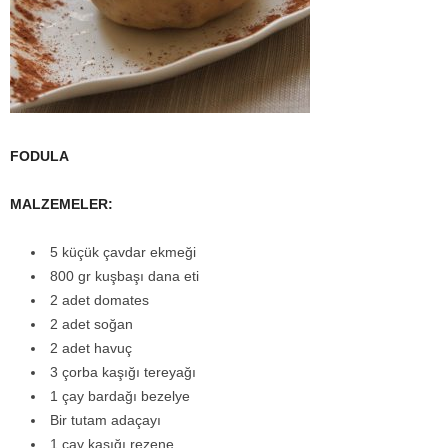
FODULA
MALZEMELER:
5 küçük çavdar ekmeği
800 gr kuşbaşı dana eti
2 adet domates
2 adet soğan
2 adet havuç
3 çorba kaşığı tereyağı
1 çay bardağı bezelye
Bir tutam adaçayı
1 çay kaşığı rezene