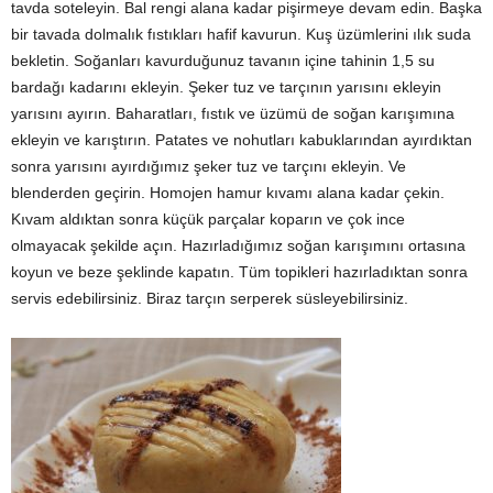
tavda soteleyin. Bal rengi alana kadar pişirmeye devam edin. Başka
bir tavada dolmalık fıstıkları hafif kavurun. Kuş üzümlerini ılık suda
bekletin. Soğanları kavurduğunuz tavanın içine tahinin 1,5 su
bardağı kadarını ekleyin. Şeker tuz ve tarçının yarısını ekleyin
yarısını ayırın. Baharatları, fıstık ve üzümü de soğan karışımına
ekleyin ve karıştırın. Patates ve nohutları kabuklarından ayırdıktan
sonra yarısını ayırdığımız şeker tuz ve tarçını ekleyin. Ve
blenderden geçirin. Homojen hamur kıvamı alana kadar çekin.
Kıvam aldıktan sonra küçük parçalar koparın ve çok ince
olmayacak şekilde açın. Hazırladığımız soğan karışımını ortasına
koyun ve beze şeklinde kapatın. Tüm topikleri hazırladıktan sonra
servis edebilirsiniz. Biraz tarçın serperek süsleyebilirsiniz.