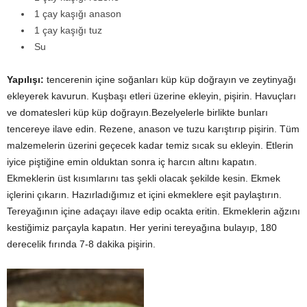
1 çay kaşığı anason
1 çay kaşığı tuz
Su
Yapılışı:
tencerenin içine soğanları küp küp doğrayın ve zeytinyağı
ekleyerek kavurun. Kuşbaşı etleri üzerine ekleyin, pişirin. Havuçları
ve domatesleri küp küp doğrayın.Bezelyelerle birlikte bunları
tencereye ilave edin. Rezene, anason ve tuzu karıştırıp pişirin. Tüm
malzemelerin üzerini geçecek kadar temiz sıcak su ekleyin. Etlerin
iyice piştiğine emin olduktan sonra iç harcın altını kapatın.
Ekmeklerin üst kısımlarını tas şekli olacak şekilde kesin. Ekmek
içlerini çıkarın. Hazırladığımız et içini ekmeklere eşit paylaştırın.
Tereyağının içine adaçayı ilave edip ocakta eritin. Ekmeklerin ağzını
kestiğimiz parçayla kapatın. Her yerini tereyağına bulayıp, 180
derecelik fırında 7-8 dakika pişirin.