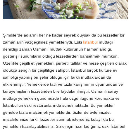
y
a
Şimdilerde adlarını her ne kadar seyrek duysak da bu lezzetler bir
zamanların vazgeçilmez yemekleriydi. Eski
İstanbul
mutfağı
denildiği zaman Osmanlı mutfak kültürünün harmanlandığı,
gösterişli sunumların olduğu lezzetlerden bahsetmek mümkün.
Özellikle çeşitli et yemekleri, şerbetli tatlılar ve meze çeşitleri olarak
oldukça zengin bir çeşitliliğe sahiptir. İstanbul birçok kültüre ev
sahipliği yapmış bir şehir olduğu için farklı mutfaklardan da
etkilenmiştir. Yemeklerde tatlı ve tuzlu karışımının uyumundan ve
kuruyemişlerin lezzetinden bile faydalanılmıştır. Osmanlı saray
mutfağı yemekleri günümüzde hala özgünlüğünü korumakta ve
İstanbul’un eski restoranlarında sunulmaktadır. Bu yemekler
genelde fazla malzemeli yemeklerdir. Sizler de evlerinizde,
misafirlerinize farklı lezzetler sunmak isterseniz kolaylıkla bu
yemekleri hazırlayabilirsiniz. Sizler için hazırladığımız eski İstanbul