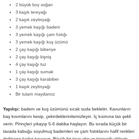
2 büyük boy soğan
3 kaşık tereyağı
2 kaşık zeytinyağı
3 yemek kaşığı badem
3 yemek kaşığı çam fıstığı
3 yemek kaşığı kuş üzümü
2 çay kaşığı biberiye
2 çay kaşığı kişniş
4 çay kaşığı tuz
1 çay kaşığı sumak
3 çay kaşığı karabiber
1 kaşık zeytinyağı
Bir tutam maydanoz
Yapılışı:
badem ve kuş üzümünü sıcak suda bekletin. Kavunların
baş kısımlarını kesip, çekirdeklerinitemizleyin. İç kısmına tas şekli
verin. Pirinçleri yıkayıp 5-6 dakika haşlayın. Bu sırada küçük bir
tavada kabuğu soyulmuş bademleri ve çam fıstıklarını hafif renkleri
değişene kadar kavurun. Büyük bir tava alın ve tereyağı ekleyin.