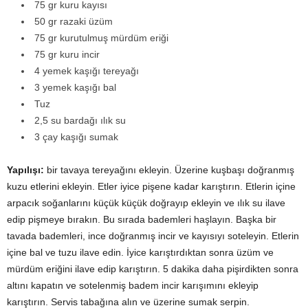
75 gr kuru kayısı
50 gr razaki üzüm
75 gr kurutulmuş mürdüm eriği
75 gr kuru incir
4 yemek kaşığı tereyağı
3 yemek kaşığı bal
Tuz
2,5 su bardağı ılık su
3 çay kaşığı sumak
Yapılışı:
bir tavaya tereyağını ekleyin. Üzerine kuşbaşı doğranmış
kuzu etlerini ekleyin. Etler iyice pişene kadar karıştırın. Etlerin içine
arpacık soğanlarını küçük küçük doğrayıp ekleyin ve ılık su ilave
edip pişmeye bırakın. Bu sırada bademleri haşlayın. Başka bir
tavada bademleri, ince doğranmış incir ve kayısıyı soteleyin. Etlerin
içine bal ve tuzu ilave edin. İyice karıştırdıktan sonra üzüm ve
mürdüm eriğini ilave edip karıştırın. 5 dakika daha pişirdikten sonra
altını kapatın ve sotelenmiş badem incir karışımını ekleyip
karıştırın. Servis tabağına alın ve üzerine sumak serpin.