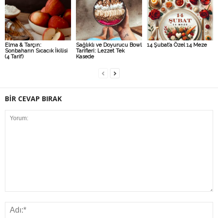
Elma & Tarçın:
Sağlıklı ve Doyurucu Bowl
14 Şubat’a Özel 14 Meze
Sonbaharın Sıcacık İkilisi
Tarifleri: Lezzet Tek
(4 Tarif)
Kasede
BİR CEVAP BIRAK