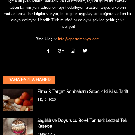
içme alışkanlıklarını derledik ve Gastromanya’yı oluşturduk! Yemek
tutkunlarının yeni adresi olmayı hedefleyen Gastromanya, ülkelerin
mutfaklarına dair bilgiler veriyor, bu bilgileri uygulayabileceğiniz tarifleri bir
araya getiriyor. Üstelik Türk mutfağını da aynı şekilde şehir şehir
inceliyor!
Bize Ulaşın:
info@gastromanya.com
DAHA FAZLA HABER
Elma & Tarçın: Sonbaharın Sıcacık İkilisi (4 Tarif)
1 Eylül 2025
Sağlıklı ve Doyurucu Bowl Tarifleri: Lezzet Tek
Kasede
3 Mayıs 2025