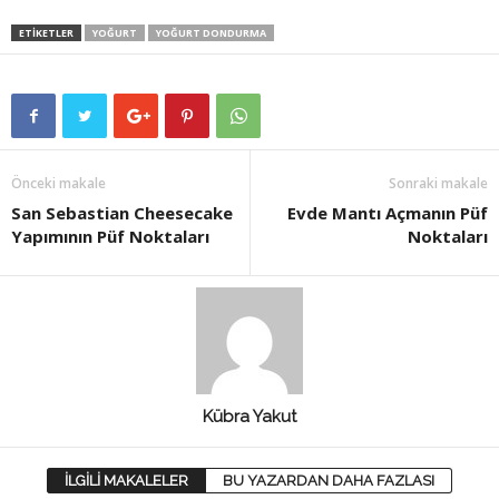
ETİKETLER
YOĞURT
YOĞURT DONDURMA
Önceki makale
Sonraki makale
San Sebastian Cheesecake
Evde Mantı Açmanın Püf
Yapımının Püf Noktaları
Noktaları
Kübra Yakut
İLGİLİ MAKALELER
BU YAZARDAN DAHA FAZLASI