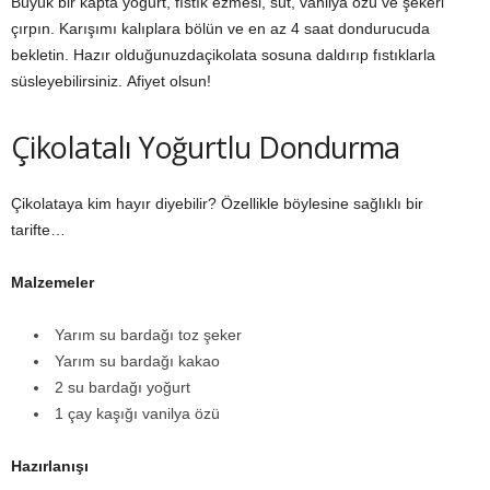
Büyük bir kapta yoğurt, fıstık ezmesi, süt, vanilya özü ve şekeri
çırpın. Karışımı kalıplara bölün ve en az 4 saat dondurucuda
bekletin. Hazır olduğunuzdaçikolata sosuna daldırıp fıstıklarla
süsleyebilirsiniz. Afiyet olsun!
Çikolatalı Yoğurtlu Dondurma
Çikolataya kim hayır diyebilir? Özellikle böylesine sağlıklı bir
tarifte…
Malzemeler
Yarım su bardağı toz şeker
Yarım su bardağı kakao
2 su bardağı yoğurt
1 çay kaşığı vanilya özü
Hazı
rlanışı