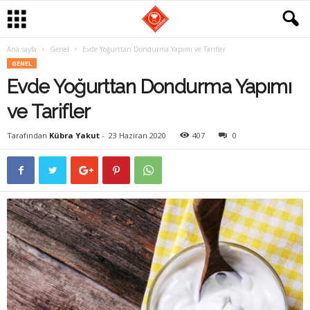
Ana sayfa
Genel
Evde Yoğurttan Dondurma Yapımı ve Tarifler
G
GENEL
Evde Yoğurttan Dondurma Yapımı
a
ve Tarifler
s
Tarafından
Kübra Yakut
-
23 Haziran 2020
407
0
t
r
o
m
a
n