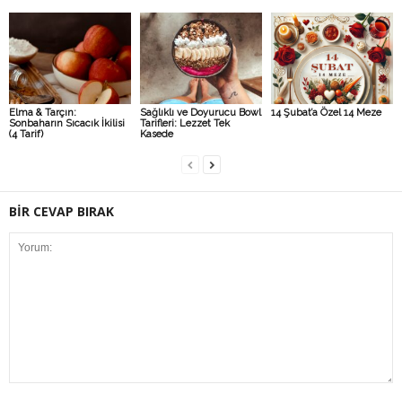
Elma & Tarçın:
Sağlıklı ve Doyurucu Bowl
14 Şubat’a Özel 14 Meze
Sonbaharın Sıcacık İkilisi
Tarifleri: Lezzet Tek
(4 Tarif)
Kasede
BİR CEVAP BIRAK