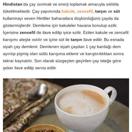
Hindistan
’da çay ısınmak ve enerji toplamak amacıyla sıklıkla
tüketilmektedir. Çay yapımında
kakule
,
zencefil
,
tarçın
ve
süt
kullanmayı seven Hintliler baharatlara düşkünlüğünü çayda da
göstermişlerdir. Demleme için kakuleler havana konulup ezilir.
İçerisine
zencefil
de ilave edilip iyice ezilir. Ezilen kakule ve zencefil
karışımı ateşte ısıtılır ve içine süt ile
tarçın
ilave edilir. Bu esnada
siyah çay demlenir. Demlenen siyah çaydan 1 çay bardağı dem
ayırılıp pişmiş olan sütlü karışıma eklenir ve karıştırıldıktan sonra
tekrar kaynatılır. Son olarak süzgeçten geçirilen çay isteğe göre
şeker ilave edilip servis edilir.