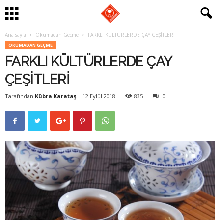
Ana sayfa
Okumadan Geçme
FARKLI KÜLTÜRLERDE ÇAY ÇEŞİTLERİ
G
OKUMADAN GEÇME
FARKLI KÜLTÜRLERDE ÇAY
a
ÇEŞİTLERİ
s
Tarafından
Kübra Karataş
-
12 Eylül 2018
835
0
t
r
o
m
a
n