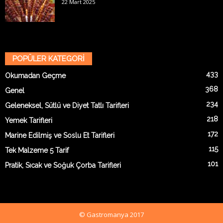
22 Mart 2025
POPÜLER KATEGORİ
433
Okumadan Geçme
368
Genel
234
Geleneksel, Sütlü ve Diyet Tatlı Tarifleri
218
Yemek Tarifleri
172
Marine Edilmiş ve Soslu Et Tarifleri
115
Tek Malzeme 5 Tarif
101
Pratik, Sıcak ve Soğuk Çorba Tarifleri
© Gastromanya 2017