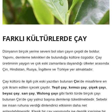
FARKLI KÜLTÜRLERDE ÇAY
Dünyanın birçok yerine seveni bol olan çayın çeşidi de boldur.
Yapımı, demleme teknikleri de bulunduğu kültüre özgüdür. Çay
üretiminin yaygın ve çok eski zamanlara dayandığı ülkeler arasında
Çin, Hindistan, Rusya, İngiltere ve Türkiye yer almaktadır.
Çay kültürü ile ilgili çok eski yazıtları bulunan
Çin
’de misafirlere en
çok ikram edilen içecek çaydır.
Yeşil çay
,
kırmızı çay
,
çiçek çayı
,
beyaz çay
,
sarı çay
,
Wulong çayı
gibi farklı türde birçok çayı
bulunan Çin’de çay yalnız başına demlenip tüketilmektedir. Sebebi
ise insan ruhuna verdiği dinlendirici etkisinin daha net
anlaşılabilmesidir. Klasik bir çay yapımında ise demlik içerisine bir