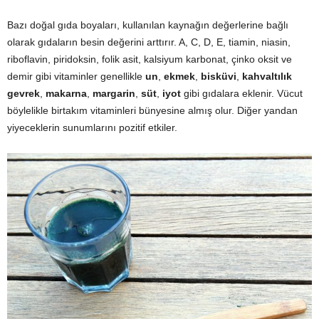
Bazı doğal gıda boyaları, kullanılan kaynağın değerlerine bağlı
olarak gıdaların besin değerini arttırır. A, C, D, E, tiamin, niasin,
riboflavin, piridoksin, folik asit, kalsiyum karbonat, çinko oksit ve
demir gibi vitaminler genellikle
un
,
ekmek
,
bisküvi
,
kahvaltılık
gevrek
,
makarna
,
margarin
,
süt
,
iyot
gibi gıdalara eklenir. Vücut
böylelikle birtakım vitaminleri bünyesine almış olur. Diğer yandan
yiyeceklerin sunumlarını pozitif etkiler.