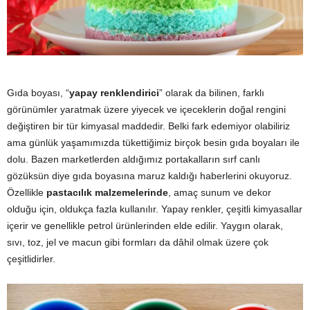
y
a
Gıda boyası, “
yapay renklendirici
” olarak da bilinen, farklı
görünümler yaratmak üzere yiyecek ve içeceklerin doğal rengini
değiştiren bir tür kimyasal maddedir. Belki fark edemiyor olabiliriz
ama günlük yaşamımızda tükettiğimiz birçok besin gıda boyaları ile
dolu. Bazen marketlerden aldığımız portakalların sırf canlı
gözüksün diye gıda boyasına maruz kaldığı haberlerini okuyoruz.
Özellikle
pastacılık malzemelerinde
, amaç sunum ve dekor
olduğu için, oldukça fazla kullanılır. Yapay renkler, çeşitli kimyasallar
içerir ve genellikle petrol ürünlerinden elde edilir. Yaygın olarak,
sıvı, toz, jel ve macun gibi formları da dâhil olmak üzere çok
çeşitlidirler.