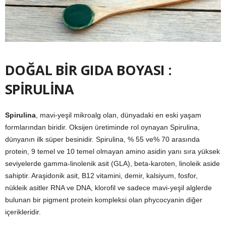
DOĞAL BİR GIDA BOYASI :
SPİRULİNA
Spirulina
, mavi-yeşil mikroalg olan, dünyadaki en eski yaşam
formlarından biridir. Oksijen üretiminde rol oynayan Spirulina,
dünyanın ilk süper besinidir. Spirulina, % 55 ve% 70 arasında
protein, 9 temel ve 10 temel olmayan amino asidin yanı sıra yüksek
seviyelerde gamma-linolenik asit (GLA), beta-karoten, linoleik aside
sahiptir. Araşidonik asit, B12 vitamini, demir, kalsiyum, fosfor,
nükleik asitler RNA ve DNA, klorofil ve sadece mavi-yeşil alglerde
bulunan bir pigment protein kompleksi olan phycocyanin diğer
içerikleridir.