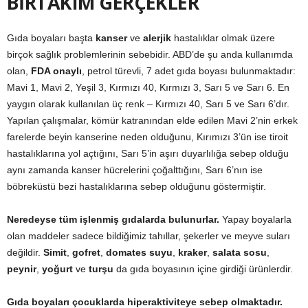
BİRTAKIM GERÇEKLER
Gıda boyaları başta
kanser
ve
alerjik
hastalıklar olmak üzere
birçok sağlık problemlerinin sebebidir. ABD’de şu anda kullanımda
olan,
FDA onaylı
, petrol türevli, 7 adet gıda boyası bulunmaktadır:
Mavi 1, Mavi 2, Yeşil 3, Kırmızı 40, Kırmızı 3, Sarı 5 ve Sarı 6. En
yaygın olarak kullanılan üç renk – Kırmızı 40, Sarı 5 ve Sarı 6’dır.
Yapılan çalışmalar, kömür katranından elde edilen Mavi 2’nin erkek
farelerde beyin kanserine neden olduğunu, Kırımızı 3’ün ise tiroit
hastalıklarına yol açtığını, Sarı 5’in aşırı duyarlılığa sebep olduğu
aynı zamanda kanser hücrelerini çoğalttığını, Sarı 6’nın ise
böbreküstü bezi hastalıklarına sebep olduğunu göstermiştir.
Neredeyse tüm işlenmiş gıdalarda bulunurlar.
Yapay boyalarla
olan maddeler sadece bildiğimiz tahıllar, şekerler ve meyve suları
değildir.
Simit
,
gofret
,
domates
suyu
,
kraker
,
salata sosu
,
peynir
,
yoğurt
ve
turşu
da gıda boyasının içine girdiği ürünlerdir.
Gıda boyaları çocuklarda hiperaktiviteye sebep olmaktadır.