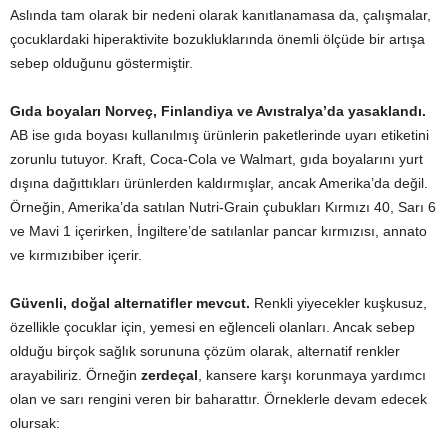
Aslında tam olarak bir nedeni olarak kanıtlanamasa da, çalışmalar,
çocuklardaki hiperaktivite bozukluklarında önemli ölçüde bir artışa
sebep olduğunu göstermiştir.
Gıda boyaları Norveç, Finlandiya ve Avıstralya’da yasaklandı.
AB ise gıda boyası kullanılmış ürünlerin paketlerinde uyarı etiketini
zorunlu tutuyor. Kraft, Coca-Cola ve Walmart, gıda boyalarını yurt
dışına dağıttıkları ürünlerden kaldırmışlar, ancak Amerika’da değil.
Örneğin, Amerika’da satılan Nutri-Grain çubukları Kırmızı 40, Sarı 6
ve Mavi 1 içerirken, İngiltere’de satılanlar pancar kırmızısı, annato
ve kırmızıbiber içerir.
Güvenli, doğal alternatifler mevcut.
Renkli yiyecekler kuşkusuz,
özellikle çocuklar için, yemesi en eğlenceli olanları. Ancak sebep
olduğu birçok sağlık sorununa çözüm olarak, alternatif renkler
arayabiliriz. Örneğin
zerdeçal
, kansere karşı korunmaya yardımcı
olan ve sarı rengini veren bir baharattır. Örneklerle devam edecek
olursak: