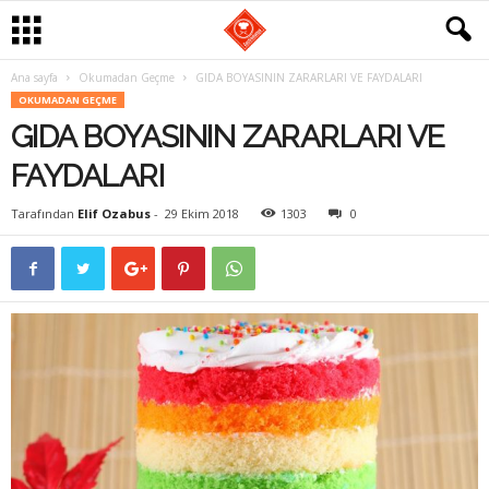
Ana sayfa
Okumadan Geçme
GIDA BOYASININ ZARARLARI VE FAYDALARI
G
OKUMADAN GEÇME
GIDA BOYASININ ZARARLARI VE
a
FAYDALARI
s
Tarafından
Elif Ozabus
-
29 Ekim 2018
1303
0
t
r
o
m
a
n