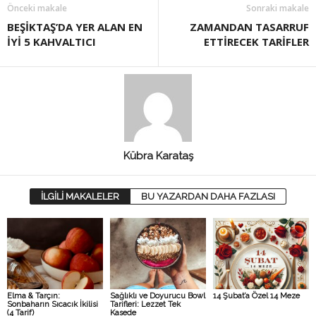
Önceki makale
Sonraki makale
BEŞİKTAŞ’DA YER ALAN EN
ZAMANDAN TASARRUF
İYİ 5 KAHVALTICI
ETTİRECEK TARİFLER
Kübra Karataş
İLGİLİ MAKALELER
BU YAZARDAN DAHA FAZLASI
Elma & Tarçın:
Sağlıklı ve Doyurucu Bowl
14 Şubat’a Özel 14 Meze
Sonbaharın Sıcacık İkilisi
Tarifleri: Lezzet Tek
(4 Tarif)
Kasede