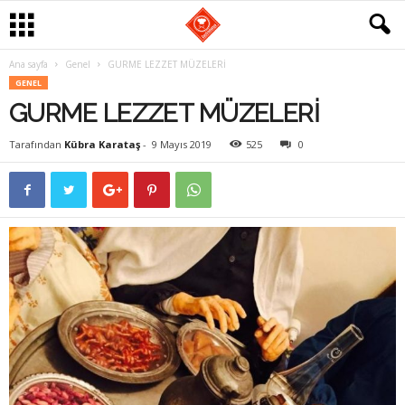
Ana sayfa
Genel
GURME LEZZET MÜZELERİ
G
GENEL
GURME LEZZET MÜZELERİ
a
Tarafından
Kübra Karataş
-
9 Mayıs 2019
525
0
s
t
r
o
m
a
n