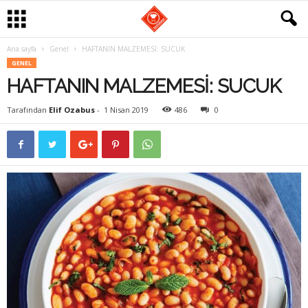
Ana sayfa
Genel
HAFTANIN MALZEMESİ: SUCUK
G
GENEL
HAFTANIN MALZEMESİ: SUCUK
a
Tarafından
Elif Ozabus
-
1 Nisan 2019
486
0
s
t
r
o
m
a
n