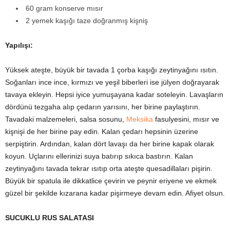
60 gram konserve mısır
2 yemek kaşığı taze doğranmış kişniş
Yapılışı:
Yüksek ateşte, büyük bir tavada 1 çorba kaşığı zeytinyağını ısıtın.
Soğanları ince ince, kırmızı ve yeşil biberleri ise jülyen doğrayarak
tavaya ekleyin. Hepsi iyice yumuşayana kadar soteleyin. Lavaşların
dördünü tezgaha alıp çedarın yarısını, her birine paylaştırın.
Tavadaki malzemeleri, salsa sosunu,
Meksika
fasulyesini, mısır ve
kişnişi de her birine pay edin. Kalan çedarı hepsinin üzerine
serpiştirin. Ardından, kalan dört lavaşı da her birine kapak olarak
koyun. Uçlarını ellerinizi suya batırıp sıkıca bastırın. Kalan
zeytinyağını tavada tekrar ısıtıp orta ateşte quesadillaları pişirin.
Büyük bir spatula ile dikkatlice çevirin ve peynir eriyene ve ekmek
güzel bir şekilde kızarana kadar pişirmeye devam edin. Afiyet olsun.
SUCUKLU RUS SALATASI