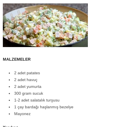
MALZEMELER
2 adet patates
2 adet havuç
2 adet yumurta
300 gram sucuk
1-2 adet salatalık turşusu
1 çay bardağı haşlanmış bezelye
Mayonez