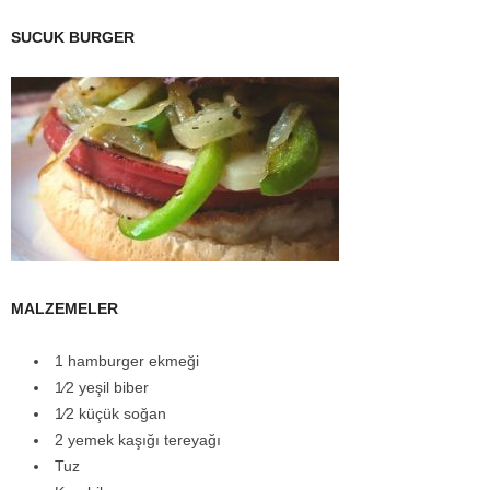
SUCUK BURGER
MALZEMELER
1 hamburger ekmeği
1⁄2 yeşil biber
1⁄2 küçük soğan
2 yemek kaşığı tereyağı
Tuz