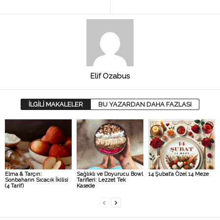
Elif Ozabus
İLGİLİ MAKALELER
BU YAZARDAN DAHA FAZLASI
Elma & Tarçın:
Sağlıklı ve Doyurucu Bowl
14 Şubat’a Özel 14 Meze
Sonbaharın Sıcacık İkilisi
Tarifleri: Lezzet Tek
(4 Tarif)
Kasede