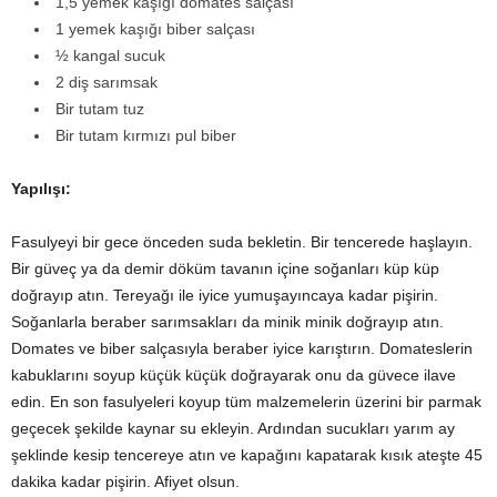
1,5 yemek kaşığı domates salçası
1 yemek kaşığı biber salçası
½ kangal sucuk
2 diş sarımsak
Bir tutam tuz
Bir tutam kırmızı pul biber
Yapılışı:
Fasulyeyi bir gece önceden suda bekletin. Bir tencerede haşlayın.
Bir güveç ya da demir döküm tavanın içine soğanları küp küp
doğrayıp atın. Tereyağı ile iyice yumuşayıncaya kadar pişirin.
Soğanlarla beraber sarımsakları da minik minik doğrayıp atın.
Domates ve biber salçasıyla beraber iyice karıştırın. Domateslerin
kabuklarını soyup küçük küçük doğrayarak onu da güvece ilave
edin. En son fasulyeleri koyup tüm malzemelerin üzerini bir parmak
geçecek şekilde kaynar su ekleyin. Ardından sucukları yarım ay
şeklinde kesip tencereye atın ve kapağını kapatarak kısık ateşte 45
dakika kadar pişirin. Afiyet olsun.