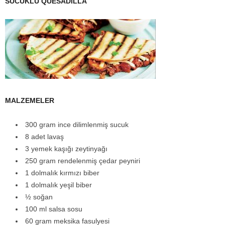
SUCUKLU QUESADİLLA
MALZEMELER
300 gram ince dilimlenmiş sucuk
8 adet lavaş
3 yemek kaşığı zeytinyağı
250 gram rendelenmiş çedar peyniri
1 dolmalık kırmızı biber
1 dolmalık yeşil biber
½ soğan
100 ml salsa sosu
60 gram meksika fasulyesi