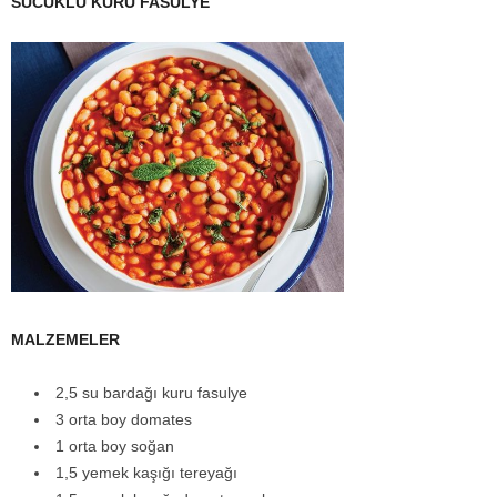
SUCUKLU KURU FASULYE
MALZEMELER
2,5 su bardağı kuru fasulye
3 orta boy domates
1 orta boy soğan
1,5 yemek kaşığı tereyağı