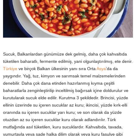
y
a
Sucuk, Balkanlardan günümüze dek gelmiş, daha çok kahvaltıda
tüketilen baharatlı, fermente edilmiş, yani olgunlaştırılmış, ete denir.
Türkiye
ve birçok Balkan ülkesinin yanı sıra Orta
Asya
’da da
yaygındır. Yağ, tuz, kimyon ve sarımsak temel malzemelerinden
denebilir. Daha çok dana etinden hazırlanmış kıyma çeşitli
baharatlarla zenginleştirilip inceltilmiş bağırsak içine doldurulur ve
kurutularak sucuk elde edilir. Kurutma 3 şekildedir. Brincisi, yüzde
ellinin üzerinde su içeren sucuklar az kuru; ikincisi, yüzde kırk-elli
oranında su içeren sucuklar yarı kuru; ve son olarak da yüzde
otuzdan az su içeren sucuklar kuru olarak adlandırılır. Türk
mutfağında asıl tüketilen, kuru sucuklardır. Kahvaltıda, tavada,
yumurtayla veya sade halka dilim olarak veya kuru fasulye gibi