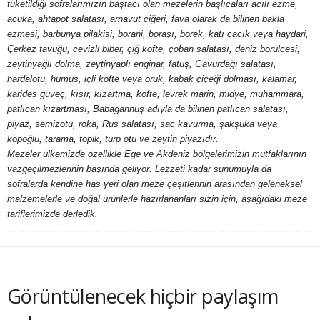
tüketildiği sofralarımızın baştacı olan mezelerin başlıcaları acılı ezme,
y
acuka, ahtapot salatası, arnavut ciğeri, fava olarak da bilinen bakla
ezmesi, barbunya pilakisi, borani, boraşı, börek, katı cacık veya haydari,
a
Çerkez tavuğu, cevizli biber, çiğ köfte, çoban salatası, deniz börülcesi,
zeytinyağlı dolma, zeytinyaplı enginar, fatuş, Gavurdağı salatası,
hardalotu, humus, içli köfte veya oruk, kabak çiçeği dolması, kalamar,
karides güveç, kısır, kızartma, köfte, levrek marin, midye, muhammara,
patlıcan kızartması, Babagannuş adıyla da bilinen patlıcan salatası,
piyaz, semizotu, roka, Rus salatası, sac kavurma, şakşuka veya
köpoğlu, tarama, topik, turp otu ve zeytin piyazıdır.
Mezeler ülkemizde özellikle Ege ve Akdeniz bölgelerimizin mutfaklarının
vazgeçilmezlerinin başında geliyor. Lezzeti kadar sunumuyla da
sofralarda kendine has yeri olan meze çeşitlerinin arasından geleneksel
malzemelerle ve doğal ürünlerle hazırlananları sizin için, aşağıdaki meze
tariflerimizde derledik.
Görüntülenecek hiçbir paylaşım