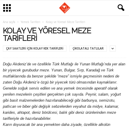
G
Ana sayfa
Yemek Tarifleri
Kolay ve Yöresel Meze Tarifleri
KOLAY VE YÖRESEL MEZE
a
TARIFLERI
s
ÇAY SAATLERI IÇIN KOLAY KEK TARIFLERI
ÇIKOLATALI TATLILAR
t
Doğu Akdeniz’de ve özellikle Türk Mutfağı ile Yunan Mutfağı’nda yer alan
bir yiyecek gurubudur meze. Yunan, Bulgar, Sırp, Karadağ ve Türk
r
mutfaklarında da benzer şekilde “meze” ismiyle geçmesinin nedeni de
zaten Doğu Akdeniz’e özgü bir yiyecek türü olmasından kaynaklanır.
o
Genelde soğuk servis edilen ve ana yemek öncesinde aperatif olarak
yenilen mezelerin çeşitleri gerçekten çok sayıda. Peynir, salam, yoğurt
m
gibi basit malzemelerden hazırlanabileceği gibi barbunya, semizotu,
patlıcan ve biber gibi değişik sebzelerden veyahut da midye, kalamar,
a
karides, ahtapot, deniz börülcesi, balık gibi deniz ürünlerinden meze
tarifleriyle de hazırlanabilirler.
n
Karın doyuracak bir ana yemekten daha ziyade, özellikle alkolün