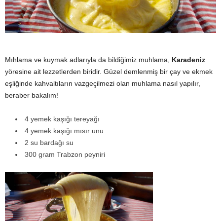
y
a
Mıhlama ve kuymak adlarıyla da bildiğimiz muhlama,
Karadeniz
yöresine ait lezzetlerden biridir. Güzel demlenmiş bir çay ve ekmek
eşliğinde kahvaltıların vazgeçilmezi olan muhlama nasıl yapılır,
beraber bakalım!
4 yemek kaşığı tereyağı
4 yemek kaşığı mısır unu
2 su bardağı su
300 gram Trabzon peyniri