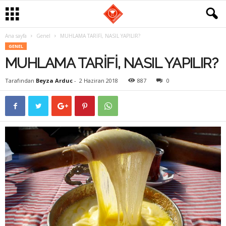
Ana sayfa
Genel
MUHLAMA TARİFİ, NASIL YAPILIR?
G
GENEL
MUHLAMA TARİFİ, NASIL YAPILIR?
a
Tarafından
Beyza Arduc
-
2 Haziran 2018
887
0
s
t
r
o
m
a
n