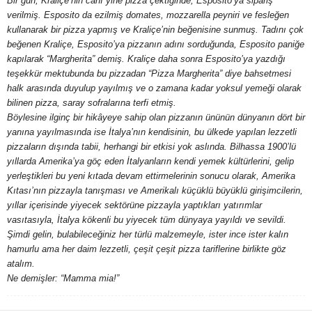
Bir gün, Kraliçe’nin canı yine pizza çektiğinde, Esposito’ya sipariş
verilmiş. Esposito da ezilmiş domates, mozzarella peyniri ve fesleğen
y
kullanarak bir pizza yapmış ve Kraliçe’nin beğenisine sunmuş. Tadını çok
beğenen Kraliçe, Esposito’ya pizzanın adını sorduğunda, Esposito paniğe
a
kapılarak “Margherita” demiş. Kraliçe daha sonra Esposito’ya yazdığı
teşekkür mektubunda bu pizzadan “Pizza Margherita” diye bahsetmesi
halk arasında duyulup yayılmış ve o zamana kadar yoksul yemeği olarak
bilinen pizza, saray sofralarına terfi etmiş.
Böylesine ilginç bir hikâyeye sahip olan pizzanın ününün dünyanın dört bir
yanına yayılmasında ise İtalya’nın kendisinin, bu ülkede yapılan lezzetli
pizzaların dışında tabii, herhangi bir etkisi yok aslında. Bilhassa 1900’lü
yıllarda Amerika’ya göç eden İtalyanların kendi yemek kültürlerini, gelip
yerleştikleri bu yeni kıtada devam ettirmelerinin sonucu olarak, Amerika
Kıtası’nın pizzayla tanışması ve Amerikalı küçüklü büyüklü girişimcilerin,
yıllar içerisinde yiyecek sektörüne pizzayla yaptıkları yatırımlar
vasıtasıyla, İtalya kökenli bu yiyecek tüm dünyaya yayıldı ve sevildi.
Şimdi gelin, bulabileceğiniz her türlü malzemeyle, ister ince ister kalın
hamurlu ama her daim lezzetli, çeşit çeşit pizza tariflerine birlikte göz
atalım.
Ne demişler: “Mamma mia!”