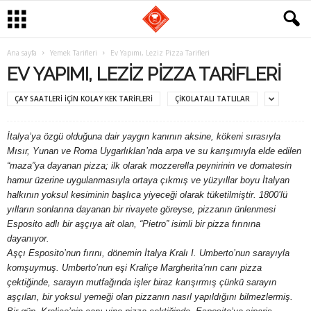
G
Ana sayfa
Yemek Tarifleri
Ev Yapımı, Leziz Pizza Tarifleri
EV YAPIMI, LEZIZ PIZZA TARIFLERI
a
ÇAY SAATLERI IÇIN KOLAY KEK TARIFLERI
ÇIKOLATALI TATLILAR
s
İtalya’ya özgü olduğuna dair yaygın kanının aksine, kökeni sırasıyla
t
Mısır, Yunan ve Roma Uygarlıkları’nda arpa ve su karışımıyla elde edilen
“maza”ya dayanan pizza; ilk olarak mozzerella peynirinin ve domatesin
r
hamur üzerine uygulanmasıyla ortaya çıkmış ve yüzyıllar boyu İtalyan
halkının yoksul kesiminin başlıca yiyeceği olarak tüketilmiştir. 1800’lü
o
yılların sonlarına dayanan bir rivayete göreyse, pizzanın ünlenmesi
Esposito adlı bir aşçıya ait olan, “Pietro” isimli bir pizza fırınına
m
dayanıyor.
Aşçı Esposito’nun fırını, dönemin İtalya Kralı I. Umberto’nun sarayıyla
a
komşuymuş. Umberto’nun eşi Kraliçe Margherita’nın canı pizza
çektiğinde, sarayın mutfağında işler biraz karışırmış çünkü sarayın
n
aşçıları, bir yoksul yemeği olan pizzanın nasıl yapıldığını bilmezlermiş.