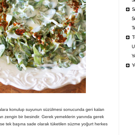
Sa
S
S
T
T
U
Y
Y
lara konulup suyunun süzülmesi sonucunda geri kalan
an zengin bir besindir. Gerek yemeklerin yanında gerek
ekse tek başına sade olarak tüketilen süzme yoğurt herkes