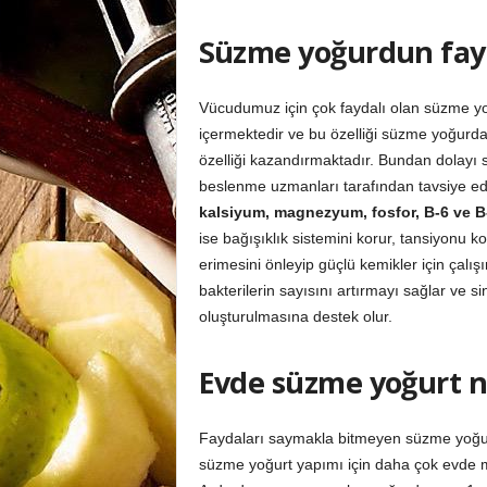
Süzme yoğurdun fay
Vücudumuz için çok faydalı olan süzme y
içermektedir ve bu özelliği süzme yoğurd
özelliği kazandırmaktadır. Bundan dolay
beslenme uzmanları tarafından tavsiye edi
kalsiyum, magnezyum, fosfor, B-6 ve B-
ise bağışıklık sistemini korur, tansiyonu ko
erimesini önleyip güçlü kemikler için çal
bakterilerin sayısını artırmayı sağlar ve
oluşturulmasına destek olur.
Evde süzme yoğurt na
Faydaları saymakla bitmeyen süzme yoğurd
süzme yoğurt yapımı için daha çok evde m