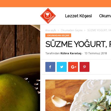
Lezzet Köşesi
Okum
G
Ana sayfa
Okumadan Geçme
SÜZME YOĞURT, FA
a
OKUMADAN GEÇME
SÜZME YOĞURT, F
s
Tarafından
Kübra Karataş
-
13 Temmuz 2018
t
r
o