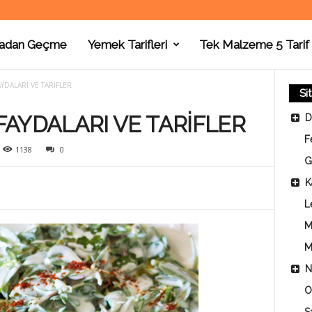
adan Geçme
Yemek Tarifleri
Tek Malzeme 5 Tarif
YDALARI VE TARİFLER
Si
AYDALARI VE TARİFLER
D
F
1138
0
G
K
L
M
M
N
O