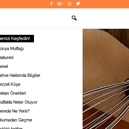
temizi Keşfedin!
ünya Mutfağı
eatured
enel
ahve Hakkında Bilgiler
ezzet Köşe
ekan Önerileri
utfakta Neler Oluyor
erede Ne Yenir?
kumadan Geçme