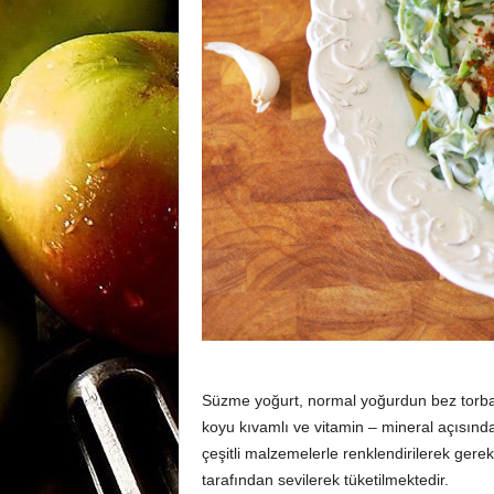
m
a
n
y
a
Süzme yoğurt, normal yoğurdun bez torba
koyu kıvamlı ve vitamin – mineral açısınd
çeşitli malzemelerle renklendirilerek ger
tarafından sevilerek tüketilmektedir.