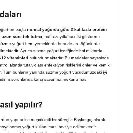
daları
oğurt en başta
normal yoğurda göre 2 kat fazla protein
a
uzun süre tok tutma
, hatta zayıflatıcı etki gösterme
ı süzme yoğurt hem yemeklerde hem de ara öğünlerde
lmektedir. Ayrıca süzme yoğurt içeriğinde bol miktarda
12 vitaminleri
bulundurmaktadır. Bu maddeler sayesinde
ntrol altında tutar, olası enfeksiyon risklerini önler ve kemik
ışır. Tüm bunların yanında süzme yoğurt vücudumuzdaki iyi
 sindirim sorunlarına karşı savunma mekanizması
sıl yapılır?
un yapımı ise meşakkatli bir süreçtir. Başlangıç olarak
ayalanmış yoğurt kullanılması tavsiye edilmektedir.