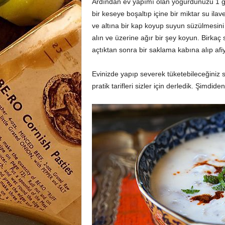
Ardından ev yapımı olan yoğurdunuzu 1 ge
bir keseye boşaltıp içine bir miktar su ila
ve altına bir kap koyup suyun süzülmesini 
alın ve üzerine ağır bir şey koyun. Birkaç
açtıktan sonra bir saklama kabına alıp afiy
Evinizde yapıp severek tüketebileceğiniz s
pratik tarifleri sizler için derledik. Şimdid