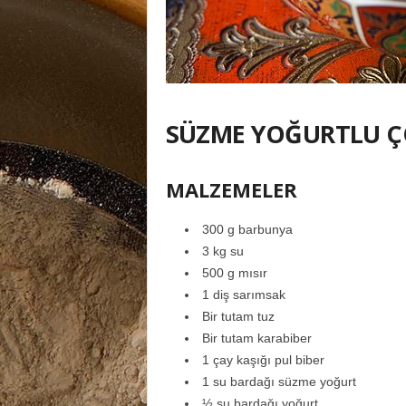
SÜZME YOĞURTLU 
MALZEMELER
300 g barbunya
3 kg su
500 g mısır
1 diş sarımsak
Bir tutam tuz
Bir tutam karabiber
1 çay kaşığı pul biber
1 su bardağı süzme yoğurt
½ su bardağı yoğurt