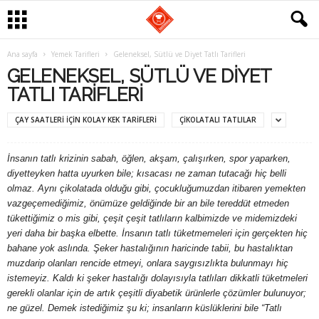
G
Ana sayfa
Yemek Tarifleri
Geleneksel, Sütlü ve Diyet Tatlı Tarifleri
GELENEKSEL, SÜTLÜ VE DIYET
a
TATLI TARIFLERI
s
ÇAY SAATLERI IÇIN KOLAY KEK TARIFLERI
ÇIKOLATALI TATLILAR
t
İnsanın tatlı krizinin sabah, öğlen, akşam, çalışırken, spor yaparken,
diyetteyken hatta uyurken bile; kısacası ne zaman tutacağı hiç belli
r
olmaz. Aynı çikolatada olduğu gibi, çocukluğumuzdan itibaren yemekten
vazgeçemediğimiz, önümüze geldiğinde bir an bile tereddüt etmeden
o
tükettiğimiz o mis gibi, çeşit çeşit tatlıların kalbimizde ve midemizdeki
yeri daha bir başka elbette. İnsanın tatlı tüketmemeleri için gerçekten hiç
m
bahane yok aslında. Şeker hastalığının haricinde tabii, bu hastalıktan
muzdarip olanları rencide etmeyi, onlara saygısızlıkta bulunmayı hiç
a
istemeyiz. Kaldı ki şeker hastalığı dolayısıyla tatlıları dikkatli tüketmeleri
gerekli olanlar için de artık çeşitli diyabetik ürünlerle çözümler bulunuyor;
n
ne güzel. Demek istediğimiz şu ki; insanların küslüklerini bile “Tatlı