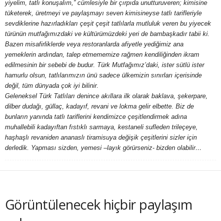
yiyelim, tatlı konuşalım,” cümlesiyle bir çırpıda unutturuveren; kimisine
y
tüketerek, üretmeyi ve paylaşmayı seven kimisineyse tatlı tarifleriyle
sevdiklerine hazırladıkları çeşit çeşit tatlılarla mutluluk veren bu yiyecek
a
türünün mutfağımızdaki ve kültürümüzdeki yeri de bambaşkadır tabii ki.
Bazen misafirliklerde veya restoranlarda afiyetle yediğimiz ana
yemeklerin ardından, talep etmememize rağmen kendiliğinden ikram
edilmesinin bir sebebi de budur. Türk Mutfağımız’daki, ister sütlü ister
hamurlu olsun, tatlılarımızın ünü sadece ülkemizin sınırları içerisinde
değil, tüm dünyada çok iyi bilinir.
Geleneksel Türk Tatlıları denince akıllara ilk olarak baklava, şekerpare,
dilber dudağı, güllaç, kadayıf, revani ve lokma gelir elbette. Biz de
bunların yanında tatlı tariflerini kendimizce çeşitlendirmek adına
muhallebili kadayıftan fıstıklı sarmaya, kestaneli sufleden trileçeye,
haşhaşlı revaniden ananaslı tiramisuya değişik çeşitlerini sizler için
derledik. Yapması sizden, yemesi –layık görürseniz- bizden olabilir…
Görüntülenecek hiçbir paylaşım