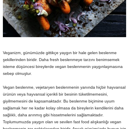
y
a
Veganizm, günümüzde gittikçe yaygın bir hale gelen beslenme
şekillerinden biridir. Daha fresh beslenmeye tarzını benimsemek
isteme düşüncesi bireylerde vegan beslenmenin yaygınlaşmasına
sebep olmuştur.
Vegan beslenme, vejetaryen beslenmenin yanında hiçbir hayvansal
ürünün veya hayvansal içerikli bir besinin tüketilmemesini,
giyilmemesini de kapsamaktadır. Bu beslenme biçimine uyum
sağlamak her ne kadar kolay olmasa da bireylerin kendilerini daha
sağlıklı, daha arınmış gibi hissetmelerini sağlamaktadır.
Toplumumuzda yaygın olan ve sevilen fast food alışkanlığı vegan
beslenmenin zor noktalarından biridir. Ancak günümüzde bunun için