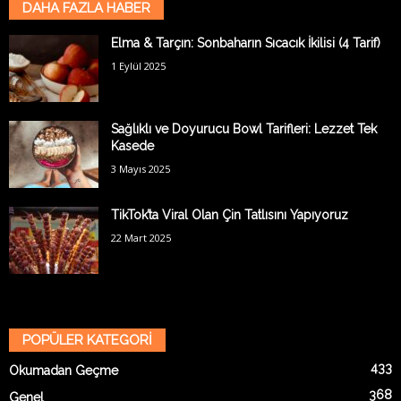
DAHA FAZLA HABER
Elma & Tarçın: Sonbaharın Sıcacık İkilisi (4 Tarif)
1 Eylül 2025
Sağlıklı ve Doyurucu Bowl Tarifleri: Lezzet Tek
Kasede
3 Mayıs 2025
TikTok’ta Viral Olan Çin Tatlısını Yapıyoruz
22 Mart 2025
POPÜLER KATEGORİ
433
Okumadan Geçme
368
Genel