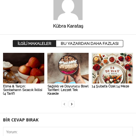
Kübra Karataş
İLGİLİ MAKALELER
BU YAZARDAN DAHA FAZLASI
Elma & Tarçın:
Sağlıklı ve Doyurucu Bowl
14 Şubat’a Özel 14 Meze
Sonbaharın Sıcacık İkilisi
Tarifleri: Lezzet Tek
(4 Tarif)
Kasede
BİR CEVAP BIRAK