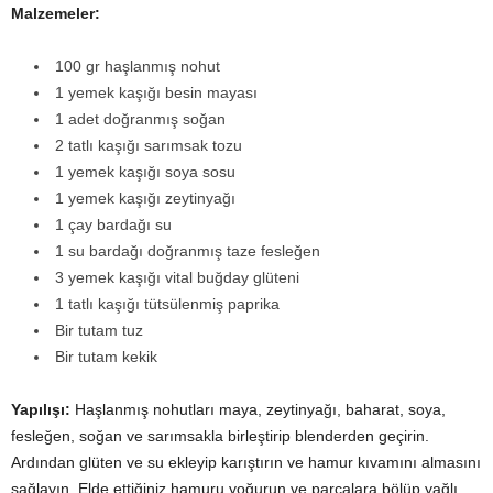
Malzemeler:
100 gr haşlanmış nohut
1 yemek kaşığı besin mayası
1 adet doğranmış soğan
2 tatlı kaşığı sarımsak tozu
1 yemek kaşığı soya sosu
1 yemek kaşığı zeytinyağı
1 çay bardağı su
1 su bardağı doğranmış taze fesleğen
3 yemek kaşığı vital buğday glüteni
1 tatlı kaşığı tütsülenmiş paprika
Bir tutam tuz
Bir tutam kekik
Yapılışı:
Haşlanmış nohutları maya, zeytinyağı, baharat, soya,
fesleğen, soğan ve sarımsakla birleştirip blenderden geçirin.
Ardından glüten ve su ekleyip karıştırın ve hamur kıvamını almasını
sağlayın. Elde ettiğiniz hamuru yoğurun ve parçalara bölüp yağlı