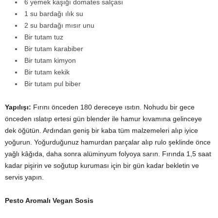
6 yemek kaşığı domates salçası
1 su bardağı ılık su
2 su bardağı mısır unu
Bir tutam tuz
Bir tutam karabiber
Bir tutam kimyon
Bir tutam kekik
Bir tutam pul biber
Yapılışı:
Fırını önceden 180 dereceye ısıtın. Nohudu bir gece
önceden ıslatıp ertesi gün blender ile hamur kıvamına gelinceye
dek öğütün. Ardından geniş bir kaba tüm malzemeleri alıp iyice
yoğurun. Yoğurduğunuz hamurdan parçalar alıp rulo şeklinde önce
yağlı kâğıda, daha sonra alüminyum folyoya sarın. Fırında 1,5 saat
kadar pişirin ve soğutup kuruması için bir gün kadar bekletin ve
servis yapın.
Pesto Aromalı Vegan Sosis