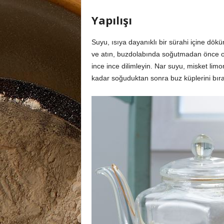
Yapılışı
Suyu, ısıya dayanıklı bir sürahi içine dökü
ve atın, buzdolabında soğutmadan önce od
ince ince dilimleyin. Nar suyu, misket limon
kadar soğuduktan sonra buz küplerini bıra