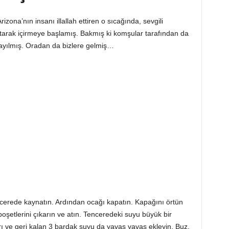
ona’nın insanı illallah ettiren o sıcağında, sevgili
ğutarak içirmeye başlamış. Bakmış ki komşular tarafından da
yayılmış. Oradan da bizlere gelmiş…
ncerede kaynatın. Ardından ocağı kapatın. Kapağını örtün
oşetlerini çıkarın ve atın. Tenceredeki suyu büyük bir
arı ve geri kalan 3 bardak suyu da yavaş yavaş ekleyin. Buz,