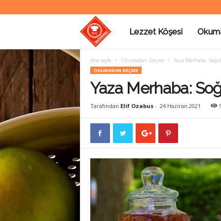
Lezzet Köşesi
Okum
G
Ana sayfa
Okumadan Geçme
Yaza Merhaba: Soğuk 
a
OKUMADAN GEÇME
Yaza Merhaba: Soğu
s
Tarafından
Elif Ozabus
-
24 Haziran 2021
t
r
o