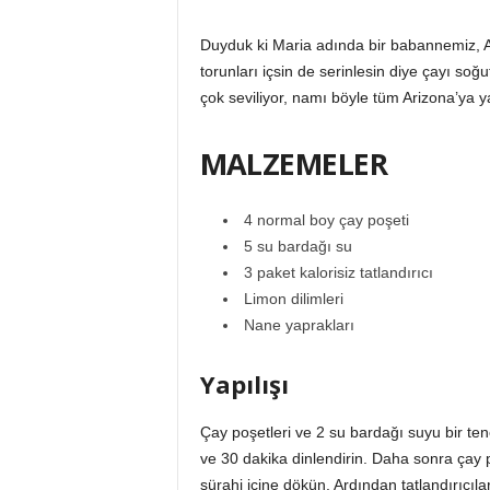
Duyduk ki Maria adında bir babannemiz, Ariz
torunları içsin de serinlesin diye çayı so
çok seviliyor, namı böyle tüm Arizona’ya 
MALZEMELER
4 normal boy çay poşeti
5 su bardağı su
3 paket kalorisiz tatlandırıcı
Limon dilimleri
Nane yaprakları
Yapılışı
Çay poşetleri ve 2 su bardağı suyu bir te
ve 30 dakika dinlendirin. Daha sonra çay p
sürahi içine dökün. Ardından tatlandırıcıl