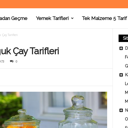
adan Geçme
Yemek Tarifleri
Tek Malzeme 5 Tarif
Çay Tarifleri
Si
k Çay Tarifleri
D
F
973
0
G
K
L
M
M
N
O