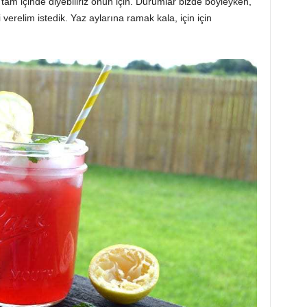
tam içinde diyebiliriz onun için. Durumlar bizde böyleyken,
 verelim istedik. Yaz aylarına ramak kala, için için