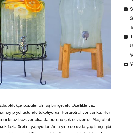
Sa
S
S
T
T
U
Y
Y
ızda oldukça popüler olmuş bir içecek. Özellikle yaz
namayıp yol üstünde tüketiyoruz. Harareti alıyor çünkü. Her
inirini biraz bozuyor olsa da biz onu çok seviyoruz. Meşrubat
çok fazla üretim yapıyorlar. Ama yine de evde yapılmışı gibi