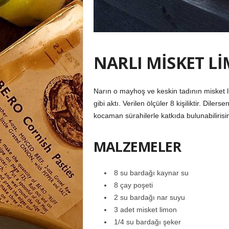
NARLI MİSKET Lİ
Narın o mayhoş ve keskin tadının misket 
gibi aktı. Verilen ölçüler 8 kişiliktir. Diler
kocaman sürahilerle katkıda bulunabilirisin
MALZEMELER
8 su bardağı kaynar su
8 çay poşeti
2 su bardağı nar suyu
3 adet misket limon
1/4 su bardağı şeker