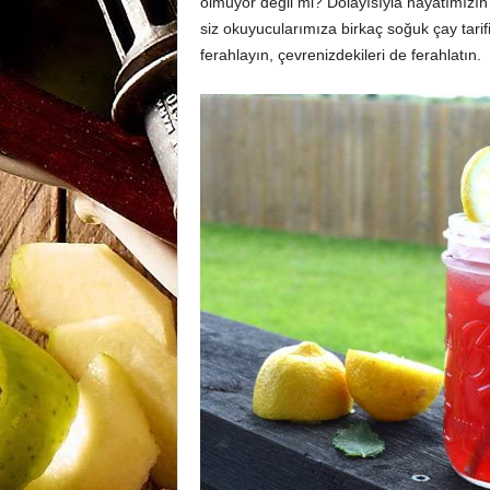
olmuyor değil mi? Dolayısıyla hayatımızın 
siz okuyucularımıza birkaç soğuk çay tarifi
ferahlayın, çevrenizdekileri de ferahlatın.