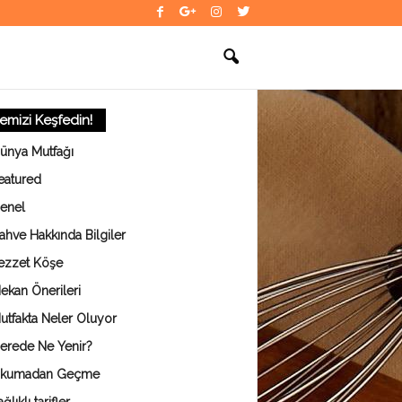
temizi Keşfedin!
ünya Mutfağı
eatured
enel
ahve Hakkında Bilgiler
ezzet Köşe
ekan Önerileri
utfakta Neler Oluyor
erede Ne Yenir?
kumadan Geçme