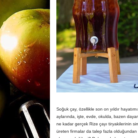
m
a
n
y
a
Soğuk çay, özellikle son on yıldır hayatım
aylarında, işte, evde, okulda, bazen daya
ne kadar gerçek Rize çayı tiryakilerinin s
üreten firmalar da talep fazla olduğundan 