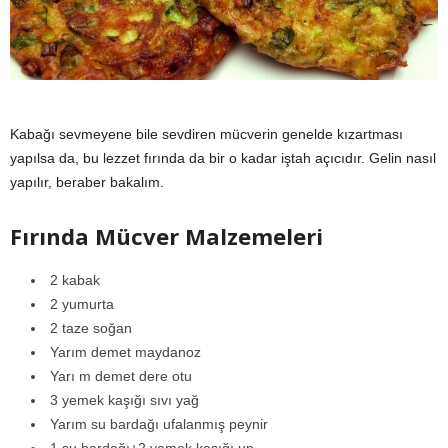
y
a
Kabağı sevmeyene bile sevdiren mücverin genelde kızartması
yapılsa da, bu lezzet fırında da bir o kadar iştah açıcıdır. Gelin nasıl
yapılır, beraber bakalım.
Fırında Mücver Malzemeleri
2 kabak
2 yumurta
2 taze soğan
Yarım demet maydanoz
Yarı m demet dere otu
3 yemek kaşığı sıvı yağ
Yarım su bardağı ufalanmış peynir
1 su bardağı+2 yemek kaşığı un