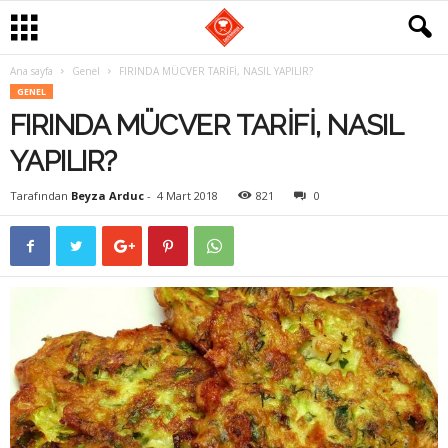
Ana sayfa
Genel
FIRINDA MÜCVER TARİFİ, NASIL YAPILIR?
G
GENEL
FIRINDA MÜCVER TARİFİ, NASIL
a
YAPILIR?
s
Tarafından
Beyza Arduc
-
4 Mart 2018
821
0
t
r
o
m
a
n