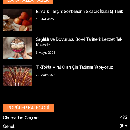
DAHA FAZLA HABER
Elma & Tarçın: Sonbaharın Sıcacık İkilisi (4 Tarif)
1 Eylül 2025
Sağlıklı ve Doyurucu Bowl Tarifleri: Lezzet Tek
Kasede
3 Mayıs 2025
TikTok’ta Viral Olan Çin Tatlısını Yapıyoruz
22 Mart 2025
POPÜLER KATEGORİ
433
Okumadan Geçme
368
Genel