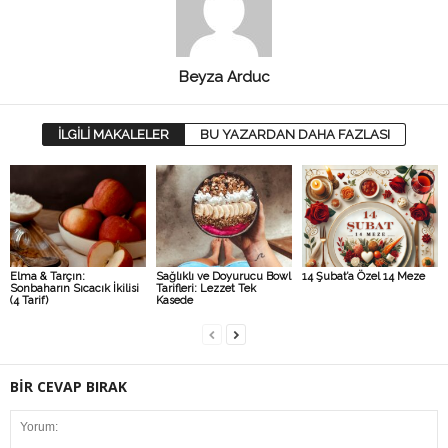
Beyza Arduc
İLGİLİ MAKALELER
BU YAZARDAN DAHA FAZLASI
Elma & Tarçın:
Sağlıklı ve Doyurucu Bowl
14 Şubat’a Özel 14 Meze
Sonbaharın Sıcacık İkilisi
Tarifleri: Lezzet Tek
(4 Tarif)
Kasede
BİR CEVAP BIRAK