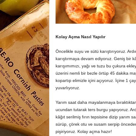
Kolay Açma Nasıl Yapılır
Öncelikle suyu ve sütü karıştırıyoruz. Ar
karıştırmaya devam ediyoruz. Geniş bir kâ
karışımımızı, yağı ve tuzu bu çukura ekl
üzerini nemli bir bezle örtüp 45 dakika
kopartıp elimizle içini açıyoruz. İçine 1
yuvarlıyoruz.
Yarım saat daha mayalanmaya bıraktıktan so
ucundan tutarak ters burgu yapıyoruz. Ardın
kâğıt serilmiş fırın tepsisine dizip yarım s
sürüp, çörek otu ve susam serpip önceden ı
pişiriyoruz. Kolay açma hazır!