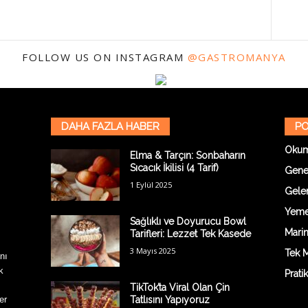
FOLLOW US ON INSTAGRAM
@GASTROMANYA
DAHA FAZLA HABER
PO
Oku
Elma & Tarçın: Sonbaharın
Sıcacık İkilisi (4 Tarif)
Gene
1 Eylül 2025
Gelen
Yemek
Sağlıklı ve Doyurucu Bowl
Marin
Tarifleri: Lezzet Tek Kasede
3 Mayıs 2025
Tek M
nı
k
Prati
TikTok’ta Viral Olan Çin
er
Tatlısını Yapıyoruz