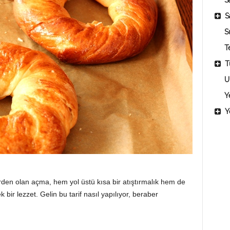
Sa
S
S
T
T
U
Y
Y
den olan açma, hem yol üstü kısa bir atıştırmalık hem de
 bir lezzet. Gelin bu tarif nasıl yapılıyor, beraber