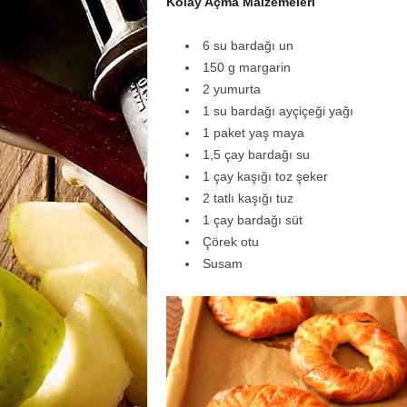
Kolay Açma Malzemeleri
6 su bardağı un
150 g margarin
2 yumurta
1 su bardağı ayçiçeği yağı
1 paket yaş maya
1,5 çay bardağı su
1 çay kaşığı toz şeker
2 tatlı kaşığı tuz
1 çay bardağı süt
Çörek otu
Susam