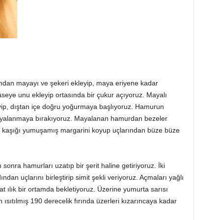
dından mayayı ve şekeri ekleyip, maya eriyene kadar
seye unu ekleyip ortasında bir çukur açıyoruz. Mayalı
eyip, dıştan içe doğru yoğurmaya başlıyoruz. Hamurun
 mayalanmaya bırakıyoruz. Mayalanan hamurdan bezeler
 çay kaşığı yumuşamış margarini koyup uçlarından büze büze
nra hamurları uzatıp bir şerit haline getiriyoruz. İki
dan uçlarını birleştirip simit şekli veriyoruz. Açmaları yağlı
aat ılık bir ortamda bekletiyoruz. Üzerine yumurta sarısı
sıtılmış 190 derecelik fırında üzerleri kızarıncaya kadar