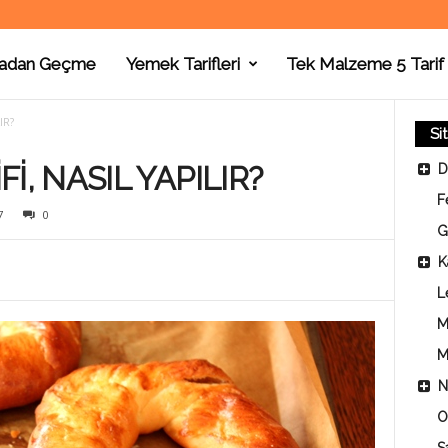
adan Geçme
Yemek Tarifleri
Tek Malzeme 5 Tarif
IR?
Si
İ, NASIL YAPILIR?
D
F
7
0
G
K
L
M
M
N
O