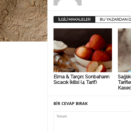
İLGİLİ MAKALELER
BU YAZARDAN D
Elma & Tarçın: Sonbaharın
Sağlı
Sıcacık İkilisi (4 Tarif)
Tarifl
Kase
BİR CEVAP BIRAK