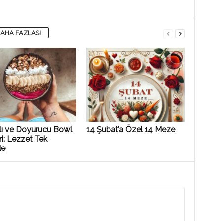
AHA FAZLASI
klı ve Doyurucu Bowl
14 Şubat’a Özel 14 Meze
eri: Lezzet Tek
de