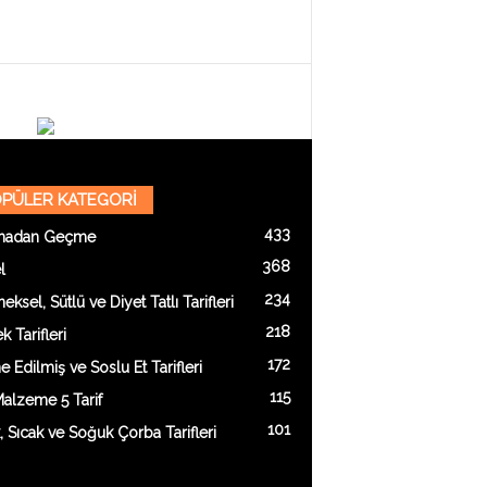
PÜLER KATEGORİ
433
madan Geçme
368
l
234
eksel, Sütlü ve Diyet Tatlı Tarifleri
218
 Tarifleri
172
e Edilmiş ve Soslu Et Tarifleri
115
alzeme 5 Tarif
101
k, Sıcak ve Soğuk Çorba Tarifleri