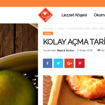
Lezzet Köşesi
Okum
G
Ana sayfa
Genel
KOLAY AÇMA TARİFİ, NASIL YAPIL
a
GENEL
KOLAY AÇMA TARİF
s
Tarafından
Beyza Arduc
-
9 Nisan 2018
92
t
r
o