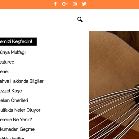
temizi Keşfedin!
ünya Mutfağı
eatured
enel
ahve Hakkında Bilgiler
ezzet Köşe
ekan Önerileri
utfakta Neler Oluyor
erede Ne Yenir?
kumadan Geçme