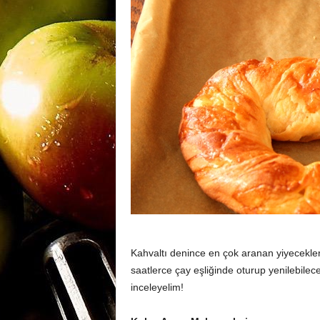
m
a
n
y
a
Kahvaltı denince en çok aranan yiyecekler
saatlerce çay eşliğinde oturup yenilebilecek
inceleyelim!