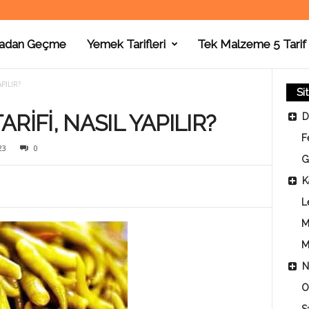
adan Geçme
Yemek Tarifleri
Tek Malzeme 5 Tarif
PILIR?
Si
RİFİ, NASIL YAPILIR?
D
F
23
0
G
K
L
M
M
N
O