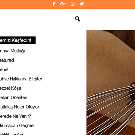
temizi Keşfedin!
ünya Mutfağı
eatured
enel
ahve Hakkında Bilgiler
ezzet Köşe
ekan Önerileri
utfakta Neler Oluyor
erede Ne Yenir?
kumadan Geçme