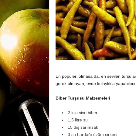
m
a
n
y
En popüleri olmasa da, en sevilen turşula
gerek olmayan, evde kolaylıkla yapabileceği
a
Biber Turşusu Malzemeleri
2 kilo sivri biber
1,5 litre su
15 diş sarımsak
3 su bardağı üzüm sirkesi