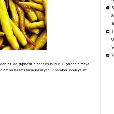
Sa
S
S
T
T
U
Y
Y
rdan biri de şüphesiz biber turşusudur. Dışardan almaya
niz bu lezzetli turşu nasıl yapılır beraber inceleyelim!