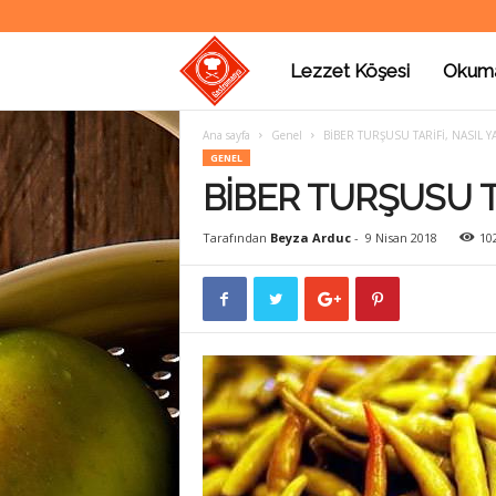
Lezzet Köşesi
Okum
G
Ana sayfa
Genel
BİBER TURŞUSU TARİFİ, NASIL YA
a
GENEL
BİBER TURŞUSU TA
s
Tarafından
Beyza Arduc
-
9 Nisan 2018
10
t
r
o