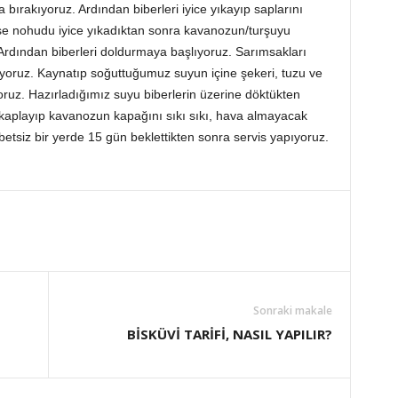
 bırakıyoruz. Ardından biberleri iyice yıkayıp saplarını
kâse nohudu iyice yıkadıktan sonra kavanozun/turşuyu
Ardından biberleri doldurmaya başlıyoruz. Sarımsakları
iyoruz. Kaynatıp soğuttuğumuz suyun içine şekeri, tuzu ve
yoruz. Hazırladığımız suyu biberlerin üzerine döktükten
 kaplayıp kavanozun kapağını sıkı sıkı, hava almayacak
etsiz bir yerde 15 gün beklettikten sonra servis yapıyoruz.
Sonraki makale
BİSKÜVİ TARİFİ, NASIL YAPILIR?