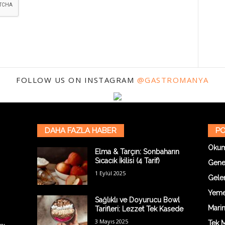
FOLLOW US ON INSTAGRAM
@GASTROMANYA
DAHA FAZLA HABER
PO
Oku
Elma & Tarçın: Sonbaharın
Sıcacık İkilisi (4 Tarif)
Gene
1 Eylül 2025
Gelen
Yemek
Sağlıklı ve Doyurucu Bowl
Marin
Tarifleri: Lezzet Tek Kasede
3 Mayıs 2025
Tek M