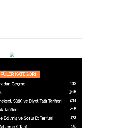
PÜLER KATEGORİ
433
madan Geçme
368
l
234
eksel, Sütlü ve Diyet Tatlı Tarifleri
218
 Tarifleri
172
e Edilmiş ve Soslu Et Tarifleri
115
alzeme 5 Tarif