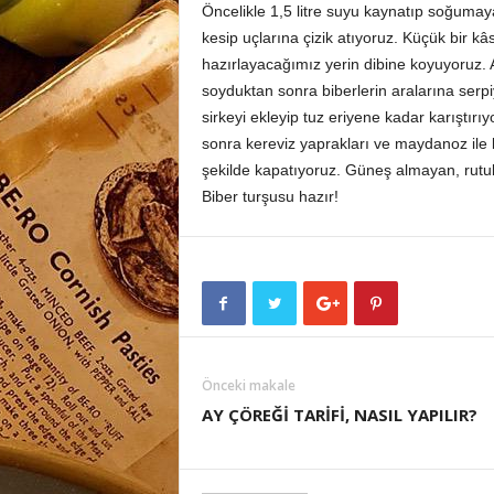
Öncelikle 1,5 litre suyu kaynatıp soğumaya
kesip uçlarına çizik atıyoruz. Küçük bir 
hazırlayacağımız yerin dibine koyuyoruz. 
soyduktan sonra biberlerin aralarına serp
sirkeyi ekleyip tuz eriyene kadar karıştırı
sonra kereviz yaprakları ve maydanoz ile
şekilde kapatıyoruz. Güneş almayan, rutub
Biber turşusu hazır!
Önceki makale
AY ÇÖREĞİ TARİFİ, NASIL YAPILIR?