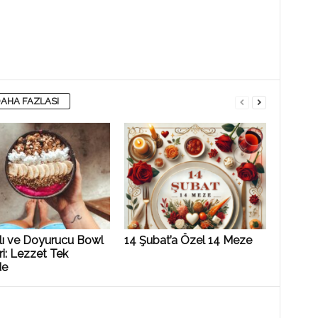
AHA FAZLASI
klı ve Doyurucu Bowl
14 Şubat’a Özel 14 Meze
eri: Lezzet Tek
de