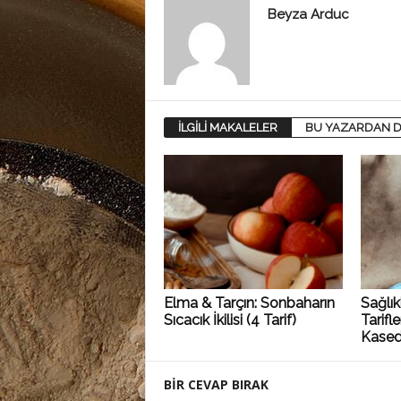
Beyza Arduc
İLGİLİ MAKALELER
BU YAZARDAN D
Elma & Tarçın: Sonbaharın
Sağlı
Sıcacık İkilisi (4 Tarif)
Tarifl
Kase
BİR CEVAP BIRAK