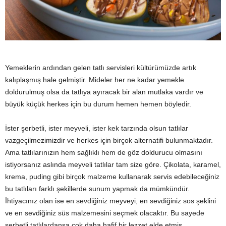
y
a
Yemeklerin ardından gelen tatlı servisleri kültürümüzde artık
kalıplaşmış hale gelmiştir. Mideler her ne kadar yemekle
doldurulmuş olsa da tatlıya ayıracak bir alan mutlaka vardır ve
büyük küçük herkes için bu durum hemen hemen böyledir.
İster şerbetli, ister meyveli, ister kek tarzında olsun tatlılar
vazgeçilmezimizdir ve herkes için birçok alternatifi bulunmaktadır.
Ama tatlılarınızın hem sağlıklı hem de göz doldurucu olmasını
istiyorsanız aslında meyveli tatlılar tam size göre. Çikolata, karamel,
krema, puding gibi birçok malzeme kullanarak servis edebileceğiniz
bu tatlıları farklı şekillerde sunum yapmak da mümkündür.
İhtiyacınız olan ise en sevdiğiniz meyveyi, en sevdiğiniz sos şeklini
ve en sevdiğiniz süs malzemesini seçmek olacaktır. Bu sayede
şerbetli tatlılardansa çok daha hafif bir lezzet elde etmiş