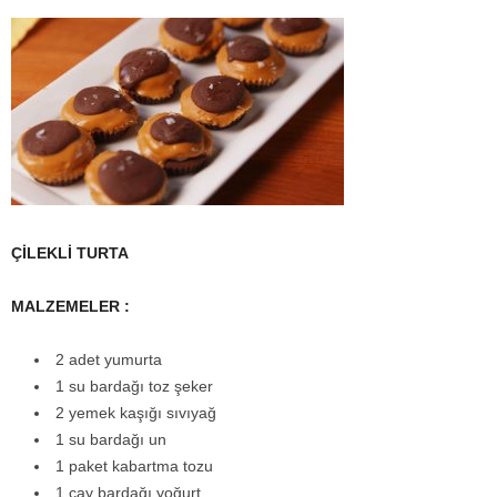
ÇİLEKLİ TURTA
MALZEMELER :
2 adet yumurta
1 su bardağı toz şeker
2 yemek kaşığı sıvıyağ
1 su bardağı un
1 paket kabartma tozu
1 çay bardağı yoğurt