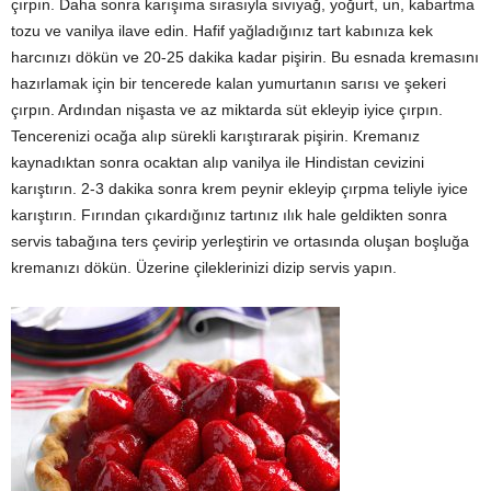
çırpın. Daha sonra karışıma sırasıyla sıvıyağ, yoğurt, un, kabartma
tozu ve vanilya ilave edin. Hafif yağladığınız tart kabınıza kek
harcınızı dökün ve 20-25 dakika kadar pişirin. Bu esnada kremasını
hazırlamak için bir tencerede kalan yumurtanın sarısı ve şekeri
çırpın. Ardından nişasta ve az miktarda süt ekleyip iyice çırpın.
Tencerenizi ocağa alıp sürekli karıştırarak pişirin. Kremanız
kaynadıktan sonra ocaktan alıp vanilya ile Hindistan cevizini
karıştırın. 2-3 dakika sonra krem peynir ekleyip çırpma teliyle iyice
karıştırın. Fırından çıkardığınız tartınız ılık hale geldikten sonra
servis tabağına ters çevirip yerleştirin ve ortasında oluşan boşluğa
kremanızı dökün. Üzerine çileklerinizi dizip servis yapın.