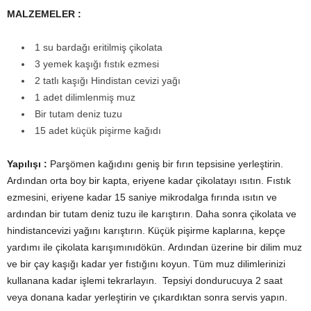
MALZEMELER :
1 su bardağı eritilmiş çikolata
3 yemek kaşığı fıstık ezmesi
2 tatlı kaşığı Hindistan cevizi yağı
1 adet dilimlenmiş muz
Bir tutam deniz tuzu
15 adet küçük pişirme kağıdı
Yapılışı :
Parşömen kağıdını geniş bir fırın tepsisine yerleştirin.
Ardından orta boy bir kapta, eriyene kadar çikolatayı ısıtın. Fıstık
ezmesini, eriyene kadar 15 saniye mikrodalga fırında ısıtın ve
ardından bir tutam deniz tuzu ile karıştırın. Daha sonra çikolata ve
hindistancevizi yağını karıştırın. Küçük pişirme kaplarına, kepçe
yardımı ile çikolata karışımınıdökün. Ardından üzerine bir dilim muz
ve bir çay kaşığı kadar yer fıstığını koyun. Tüm muz dilimlerinizi
kullanana kadar işlemi tekrarlayın. Tepsiyi dondurucuya 2 saat
veya donana kadar yerleştirin ve çıkardıktan sonra servis yapın.