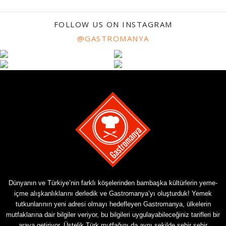
FOLLOW US ON INSTAGRAM
@GASTROMANYA
Dünyanın ve Türkiye’nin farklı köşelerinden bambaşka kültürlerin yeme-
içme alışkanlıklarını derledik ve Gastromanya’yı oluşturduk! Yemek
tutkunlarının yeni adresi olmayı hedefleyen Gastromanya, ülkelerin
mutfaklarına dair bilgiler veriyor, bu bilgileri uygulayabileceğiniz tarifleri bir
araya getiriyor. Üstelik Türk mutfağını da aynı şekilde şehir şehir