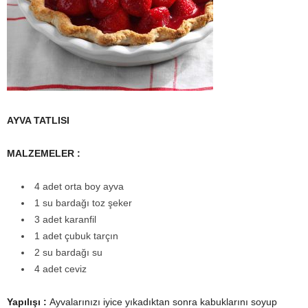
AYVA TATLISI
MALZEMELER :
4 adet orta boy ayva
1 su bardağı toz şeker
3 adet karanfil
1 adet çubuk tarçın
2 su bardağı su
4 adet ceviz
Yapılışı :
Ayvalarınızı iyice yıkadıktan sonra kabuklarını soyup