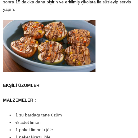
sonra 15 dakika daha pişirin ve eritilmiş çikolata ile süsleyip servis
yapın.
EKŞİLİ ÜZÜMLER
MALZEMELER :
1 su bardağı tane üzüm
½ adet limon
1 paket limonlu jöle
1 paket kirazlı jöle