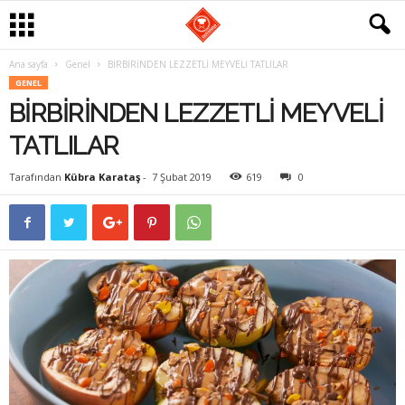
Ana sayfa
Genel
BİRBİRİNDEN LEZZETLİ MEYVELİ TATLILAR
G
GENEL
BİRBİRİNDEN LEZZETLİ MEYVELİ
a
TATLILAR
s
Tarafından
Kübra Karataş
-
7 Şubat 2019
619
0
t
r
o
m
a
n