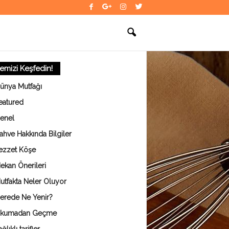
temizi Keşfedin!
ünya Mutfağı
eatured
enel
ahve Hakkında Bilgiler
ezzet Köşe
ekan Önerileri
utfakta Neler Oluyor
erede Ne Yenir?
kumadan Geçme