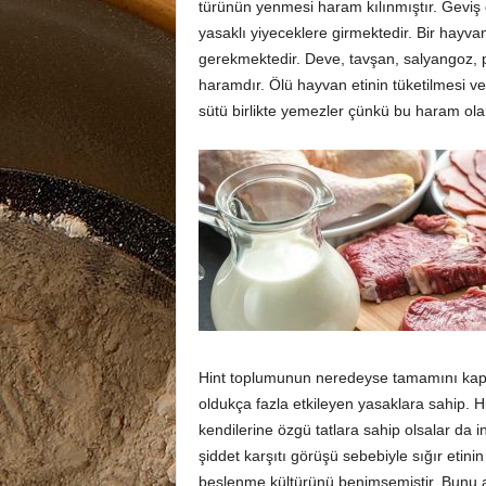
türünün yenmesi haram kılınmıştır. Geviş 
yasaklı yiyeceklere girmektedir. Bir hayvan
gerekmektedir. Deve, tavşan, salyangoz, p
haramdır. Ölü hayvan etinin tüketilmesi ve 
sütü birlikte yemezler çünkü bu haram olar
Hint toplumunun neredeyse tamamını kaps
oldukça fazla etkileyen yasaklara sahip. H
kendilerine özgü tatlara sahip olsalar da i
şiddet karşıtı görüşü sebebiyle sığır etini
beslenme kültürünü benimsemiştir. Bunu ahl