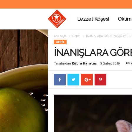
Lezzet Köşesi
Okum
G
Ana sayfa
Genel
İNANIŞLARA GÖRE YASAK YİYEC
a
GENEL
İNANIŞLARA GÖR
s
Tarafından
Kübra Karataş
-
8 Şubat 2019
t
r
o