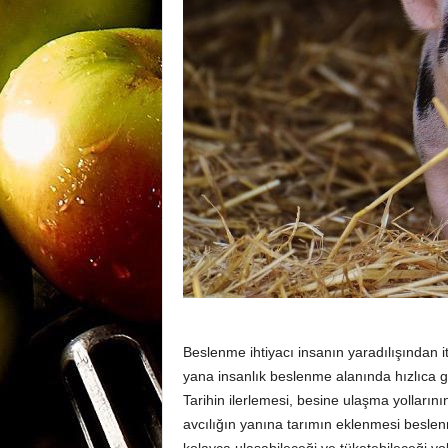
m
a
n
y
a
Beslenme ihtiyacı insanın yaradılışından i
yana insanlık beslenme alanında hızlıca gel
Tarihin ilerlemesi, besine ulaşma yollarını
avcılığın yanına tarımın eklenmesi beslenm