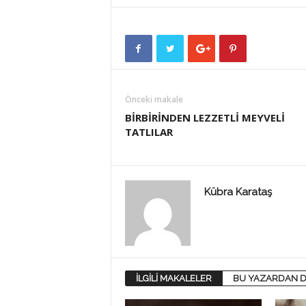
Önceki makale
BİRBİRİNDEN LEZZETLİ MEYVELİ
TATLILAR
Kübra Karataş
İLGİLİ MAKALELER
BU YAZARDAN D