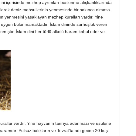
dini içerisinde mezhep ayrımları beslenme alışkanlıklarında
l olarak deniz mahsullerinin yenmesinde bir sakınca olmasa
ın yenmesini yasaklayan mezhep kuralları vardır. Yine
i uygun bulunmamaktadır. İslam dininde sarhoşluk veren
ınmıştır. İslam dini her türlü alkolü haram kabul eder ve
urallar vardır. Yine hayvanın tanrıya adanması ve usulüne
aramdır. Pulsuz balıkların ve Tevrat’ta adı geçen 20 kuş