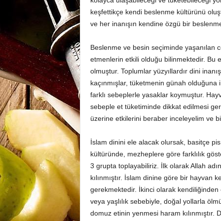
kolayca ulaşabileceği ve tüketebileceği yo
keşfettikçe kendi beslenme kültürünü olu
ve her inanışın kendine özgü bir beslenm
Beslenme ve besin seçiminde yaşanılan coğr
etmenlerin etkili olduğu bilinmektedir. Bu 
olmuştur. Toplumlar yüzyıllardır dini inan
kaçınmışlar, tüketmenin günah olduğuna in
farklı sebeplerle yasaklar koymuştur. Hay
sebeple et tüketiminde dikkat edilmesi ger
üzerine etkilerini beraber inceleyelim ve b
İslam dinini ele alacak olursak, basitçe pi
kültüründe, mezheplere göre farklılık göst
3 grupta toplayabiliriz. İlk olarak Allah a
kılınmıştır. İslam dinine göre bir hayvan k
gerekmektedir. İkinci olarak kendiliğinden
veya yaşlılık sebebiyle, doğal yollarla öl
domuz etinin yenmesi haram kılınmıştır. 