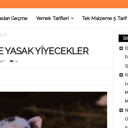
adan Geçme
Yemek Tarifleri
Tek Malzeme 5 Tarif
EKLER
Si
E YASAK YİYECEKLER
D
F
637
0
G
K
L
M
M
N
O