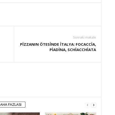
Sonraki makale
PİZZANIN ÖTESİNDE İTALYA: FOCACCİA,
PİADİNA, SCHİACCHİATA
AHA FAZLASI