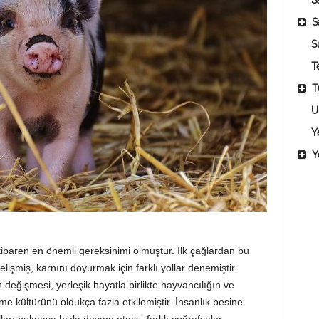
Sa
S
S
T
T
U
Y
Y
tibaren en önemli gereksinimi olmuştur. İlk çağlardan bu
işmiş, karnını doyurmak için farklı yollar denemiştir.
n değişmesi, yerleşik hayatla birlikte hayvancılığın ve
e kültürünü oldukça fazla etkilemiştir. İnsanlık besine