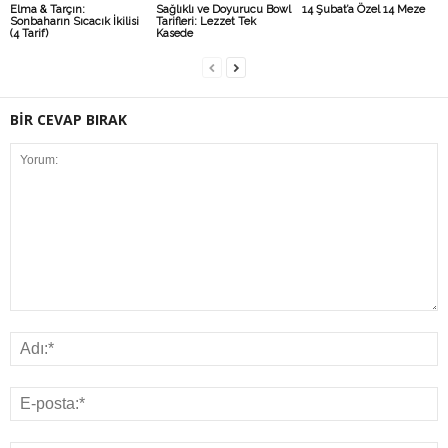
Elma & Tarçın:
Sağlıklı ve Doyurucu Bowl
14 Şubat’a Özel 14 Meze
Sonbaharın Sıcacık İkilisi
Tarifleri: Lezzet Tek
(4 Tarif)
Kasede
BİR CEVAP BIRAK