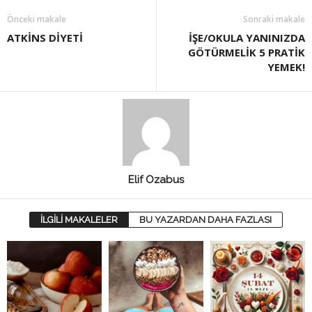
Önceki makale
Sonraki makale
ATKİNS DİYETİ
İŞE/OKULA YANINIZDA
GÖTÜRMELİK 5 PRATİK
YEMEK!
Elif Ozabus
İLGİLİ MAKALELER
BU YAZARDAN DAHA FAZLASI