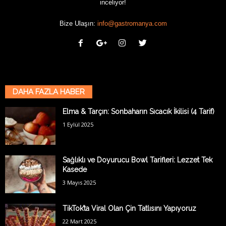
inceliyor!
Bize Ulaşın:
info@gastromanya.com
DAHA FAZLA HABER
Elma & Tarçın: Sonbaharın Sıcacık İkilisi (4 Tarif)
1 Eylül 2025
Sağlıklı ve Doyurucu Bowl Tarifleri: Lezzet Tek
Kasede
3 Mayıs 2025
TikTok’ta Viral Olan Çin Tatlısını Yapıyoruz
22 Mart 2025