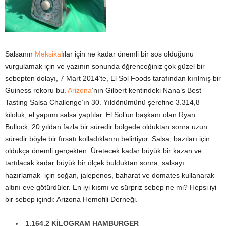
Salsanın
Meksika
lılar için ne kadar önemli bir sos olduğunu
vurgulamak için ve yazının sonunda öğrenceğiniz çok güzel bir
sebepten dolayı, 7 Mart 2014’te, El Sol Foods tarafından kırılmış bir
Guiness rekoru bu.
Arizona
‘nın Gilbert kentindeki Nana’s Best
Tasting Salsa Challenge’ın 30. Yıldönümünü şerefine 3.314,8
kiloluk, el yapımı salsa yaptılar. El Sol’un başkanı olan Ryan
Bullock, 20 yıldan fazla bir süredir bölgede olduktan sonra uzun
süredir böyle bir fırsatı kolladıklarını belirtiyor. Salsa, bazıları için
oldukça önemli gerçekten. Üretecek kadar büyük bir kazan ve
tartılacak kadar büyük bir ölçek bulduktan sonra, salsayı
hazırlamak için soğan, jalepenos, baharat ve domates kullanarak
altını eve götürdüler. En iyi kısmı ve sürpriz sebep ne mi? Hepsi iyi
bir sebep içindi: Arizona Hemofili Derneği.
1,164.2 KİLOGRAM HAMBURGER