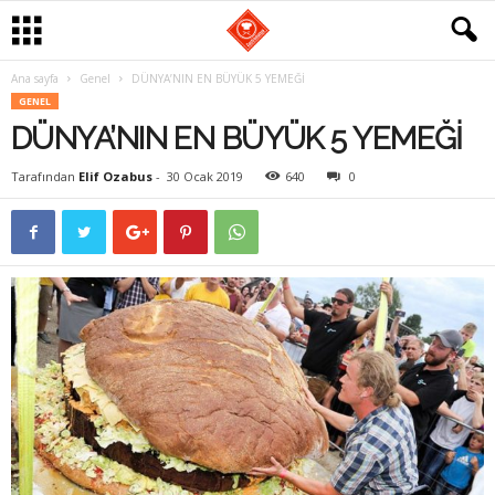
Ana sayfa
Genel
DÜNYA’NIN EN BÜYÜK 5 YEMEĞİ
G
GENEL
DÜNYA’NIN EN BÜYÜK 5 YEMEĞİ
a
Tarafından
Elif Ozabus
-
30 Ocak 2019
640
0
s
t
r
o
m
a
n