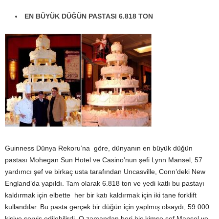
EN BÜYÜK DÜĞÜN PASTASI 6.818 TON
Guinness Dünya Rekoru’na göre, dünyanın en büyük düğün
pastası Mohegan Sun Hotel ve Casino’nun şefi Lynn Mansel, 57
yardımcı şef ve birkaç usta tarafından Uncasville, Conn’deki New
England’da yapıldı. Tam olarak 6.818 ton ve yedi katlı bu pastayı
kaldırmak için elbette her bir katı kaldırmak için iki tane forklift
kullandılar. Bu pasta gerçek bir düğün için yaplmış olsaydı, 59.000
kişiye servis edilebilirdi. O zamandan beri hiç kimse şef Mansel ve