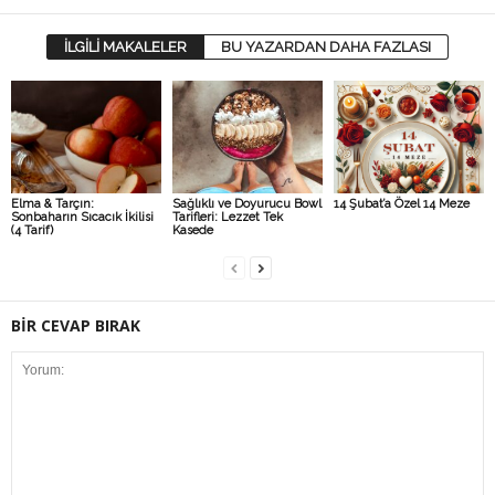
İLGİLİ MAKALELER
BU YAZARDAN DAHA FAZLASI
Elma & Tarçın:
Sağlıklı ve Doyurucu Bowl
14 Şubat’a Özel 14 Meze
Sonbaharın Sıcacık İkilisi
Tarifleri: Lezzet Tek
(4 Tarif)
Kasede
BİR CEVAP BIRAK