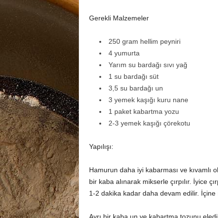
Gerekli Malzemeler
250 gram hellim peyniri
4 yumurta
Yarım su bardağı sıvı yağ
1 su bardağı süt
3,5 su bardağı un
3 yemek kaşığı kuru nane
1 paket kabartma yozu
2-3 yemek kaşığı çörekotu
Yapılışı:
Hamurun daha iyi kabarması ve kıvamlı olm
bir kaba alınarak mikserle çırpılır. İyice ç
1-2 dakika kadar daha devam edilir. İçine na
Ayrı bir kaba un ve kabartma tozunu eledik