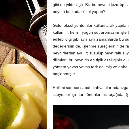
gibi de yıldızlaştı. Biz bu peyniri kızartıp
peyniri bu kadar özel yapan?
Geleneksel yöntemler kullanılarak yapılan 
kullanılır, hellim yoğun süt aromasını işte 
edilebildiği gibi ayrı ayrı zamanlarda bu sü
değerlerinin de, işlenme süreçlerinin de f
peynirlerden ayrılır; süzülüp peyniraltı su
dilimleri, bu peynirin en tipik özelliğini
yöntem yavaş yavaş terk edilmiş ve daha s
başlanmıştır.
Hellimi sadece sabah kahvaltılarında ızg
isteyenler için tarif önerilerimiz aşağıda. 