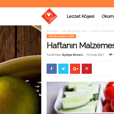
Lezzet Köşesi
Okum
G
Ana sayfa
Tek Malzeme 5 Tarif
Haftanın Malzemesi
a
TEK MALZEME 5 TARIF
Haftanın Malzemesi
s
Tarafından
Açelya Kirezci
-
15 Ocak 2021
t
r
o