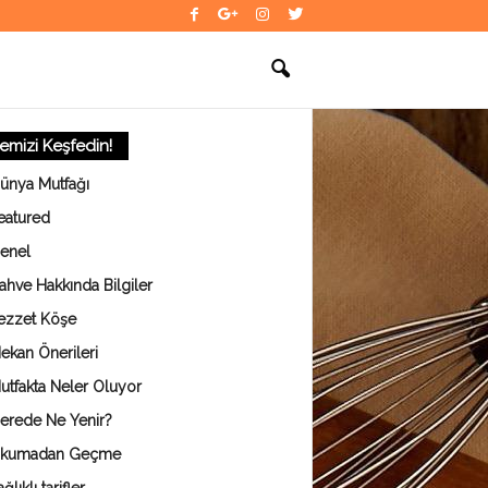
temizi Keşfedin!
ünya Mutfağı
eatured
enel
ahve Hakkında Bilgiler
ezzet Köşe
ekan Önerileri
utfakta Neler Oluyor
erede Ne Yenir?
kumadan Geçme