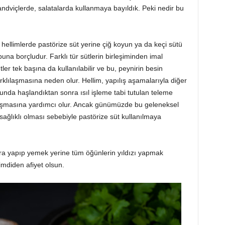
 sandviçlerde, salatalarda kullanmaya bayıldık. Peki nedir bu
hellimlerde pastörize süt yerine çiğ koyun ya da keçi sütü
buna borçludur. Farklı tür sütlerin birleşiminden imal
tler tek başına da kullanılabilir ve bu, peynirin besin
arklılaşmasına neden olur. Hellim, yapılış aşamalarıyla diğer
yunda haşlandıktan sonra ısıl işleme tabi tutulan teleme
n oluşmasına yardımcı olur. Ancak günümüzde bu geleneksel
ağlıklı olması sebebiyle pastörize süt kullanılmaya
ara yapıp yemek yerine tüm öğünlerin yıldızı yapmak
Şimdiden afiyet olsun.