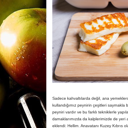
m
a
n
y
a
Sadece kahvaltılarda değil, ana yemeklerde
kullandığımız peynirin çeşitleri saymakla
peyniri vardır ve bu farklı tekniklerle yapı
damaklarımızda da kalplerimizde de yeri ayr
eklendi: Hellim. Anavatanı Kuzey Kıbrıs olan