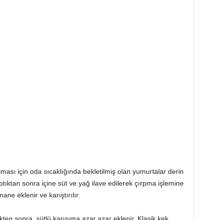
ası için oda sıcaklığında bekletilmiş olan yumurtalar derin
ırptıktan sonra içine süt ve yağ ilave edilerek çırpma işlemine
ne eklenir ve karıştırılır.
ten sonra, sütlü karışıma azar azar eklenir. Klasik kek