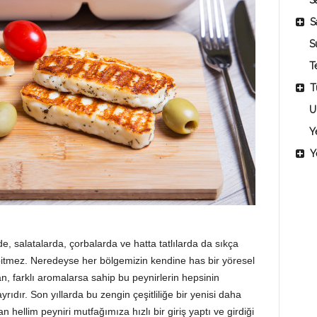
Sa
S
S
T
T
U
Y
Y
, salatalarda, çorbalarda ve hatta tatlılarda da sıkça
 bitmez. Neredeyse her bölgemizin kendine has bir yöresel
lan, farklı aromalarsa sahip bu peynirlerin hepsinin
ıdır. Son yıllarda bu zengin çeşitliliğe bir yenisi daha
 hellim peyniri mutfağımıza hızlı bir giriş yaptı ve girdiği