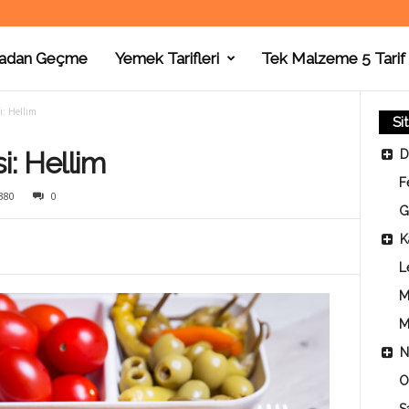
adan Geçme
Yemek Tarifleri
Tek Malzeme 5 Tarif
: Hellim
Si
: Hellim
D
F
380
0
G
K
L
M
M
N
O