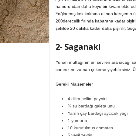
hamurundan daha koyu bir kıvam elde edene
Yağlanmış kek kalıbına alınan karışımın üze
200derecelik fırında kabarana kadar pişiril
şekilde 20 dakika kadar daha pişirilir. Soğuk
2- Saganaki
Yunan mutfağının en sevilen ara sıcağı saga
canınız ne zaman çekerse yiyebilirsiniz. Üs
Gerekli Malzemeler
4 dilim hellim peyniri
¾ su bardağı galeta unu
Yarım çay bardağı ayçiçek yağı
1 yumurta
10 kurutulmuş domates
5 yeşil zeytin