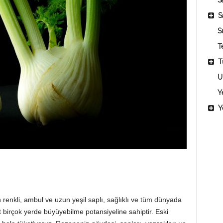
Sa
S
S
T
T
U
Y
Y
enkli, ambul ve uzun yeşil saplı, sağlıklı ve tüm dünyada
at birçok yerde büyüyebilme potansiyeline sahiptir. Eski