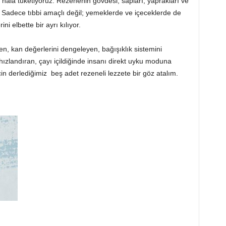
 hala tüketiyoruz. Rezenenin gövdesi, sapları, yaprakları ve
z. Sadece tıbbi amaçlı değil; yemeklerde ve içeceklerde de
ni elbette bir ayrı kılıyor.
n, kan değerlerini dengeleyen, bağışıklık sistemini
zlandıran, çayı içildiğinde insanı direkt uyku moduna
için derlediğimiz beş adet rezeneli lezzete bir göz atalım.