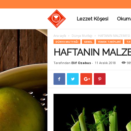
Lezzet Köşesi
Okum
G
Ana sayfa
Dünya Mutfağı
HAFTANIN MALZEMESİ:
a
DÜNYA MUTFAĞI
GENEL
YEMEK TARIFLERI
TAT
HAFTANIN MALZE
s
Tarafından
Elif Ozabus
-
11 Aralık 2018
98
t
r
o