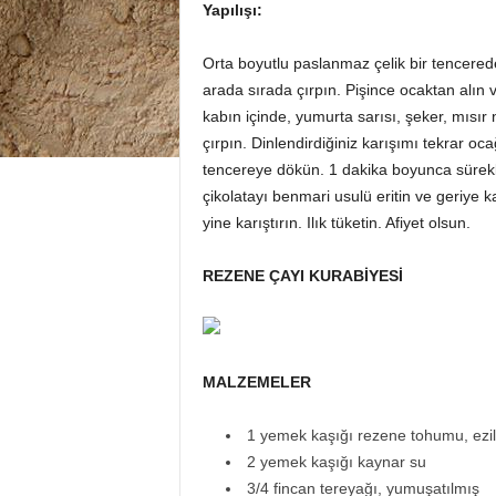
Yapılışı:
Orta boyutlu paslanmaz çelik bir tencered
arada sırada çırpın. Pişince ocaktan alın 
kabın içinde, yumurta sarısı, şeker, mısır
çırpın. Dinlendirdiğiniz karışımı tekrar oc
tencereye dökün. 1 dakika boyunca sürekli
çikolatayı benmari usulü eritin ve geriye
yine karıştırın. Ilık tüketin. Afiyet olsun.
REZENE ÇAYI KURABİYESİ
MALZEMELER
1 yemek kaşığı rezene tohumu, ezi
2 yemek kaşığı kaynar su
3/4 fincan tereyağı, yumuşatılmış