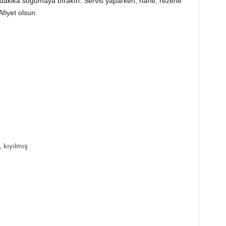
5 dakika soğumaya bırakın. Servis yaparken, nane, rezene
Afiyet olsun.
 kıyılmış