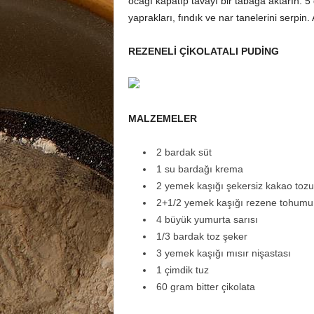
ocağı kapatıp tavayı bir tabağa aktarın. 
yaprakları, fındık ve nar tanelerini serpin. 
REZENELİ ÇİKOLATALI PUDİNG
MALZEMELER
2 bardak süt
1 su bardağı krema
2 yemek kaşığı şekersiz kakao tozu
2+1/2 yemek kaşığı rezene tohumu,
4 büyük yumurta sarısı
1/3 bardak toz şeker
3 yemek kaşığı mısır nişastası
1 çimdik tuz
60 gram bitter çikolata