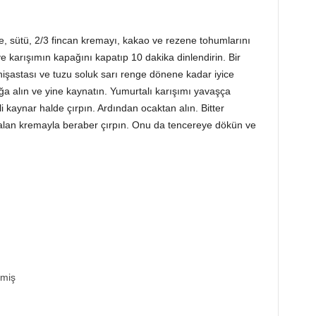
e, sütü, 2/3 fincan kremayı, kakao ve rezene tohumlarını
ve karışımın kapağını kapatıp 10 dakika dinlendirin. Bir
 nişastası ve tuzu soluk sarı renge dönene kadar iyice
ağa alın ve yine kaynatın. Yumurtalı karışımı yavaşça
 kaynar halde çırpın. Ardından ocaktan alın. Bitter
 kalan kremayla beraber çırpın. Onu da tencereye dökün ve
lmiş