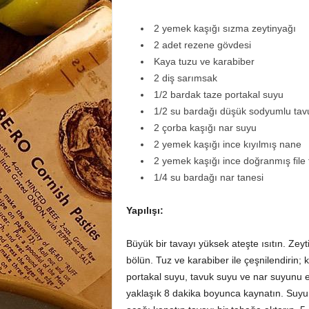
2 yemek kaşığı sızma zeytinyağı
2 adet rezene gövdesi
Kaya tuzu ve karabiber
2 diş sarımsak
1/2 bardak taze portakal suyu
1/2 su bardağı düşük sodyumlu tav
2 çorba kaşığı nar suyu
2 yemek kaşığı ince kıyılmış nane
2 yemek kaşığı ince doğranmış file 
1/4 su bardağı nar tanesi
Yapılışı:
Büyük bir tavayı yüksek ateşte ısıtın. Zey
bölün. Tuz ve karabiber ile çeşnilendirin; 
portakal suyu, tavuk suyu ve nar suyunu 
yaklaşık 8 dakika boyunca kaynatın. Suyu 