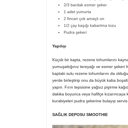
2/3 bardak esmer şeker
1 adet yumurta
2 fincan çok amaçlı un
1/2 çay kaşığı kabartma tozu
Pudra şekeri
Yapılışı
Küçük bir kapta, rezene tohumlarını kayna
yumuşattığınız tereyağı ve esmer şekeri h
kaptaki sulu rezene tohumlarını da olduğu
yerde birleştirip onu da büyük kaba boşaltın
yapın. Fırın tepsisine yağsız pişirme kağıdı
dakika boyunca veya hafifçe kızarıncaya 
kurabiyeleri pudra şekerine bulayıp servis 
SAĞLIK DEPOSU SMOOTHIE