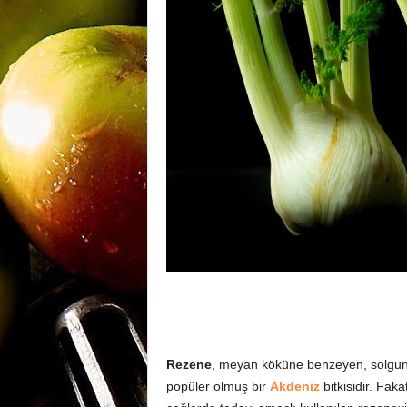
m
a
n
y
a
Rezene
, meyan köküne benzeyen, solgun r
popüler olmuş bir
Akdeniz
bitkisidir. Fak