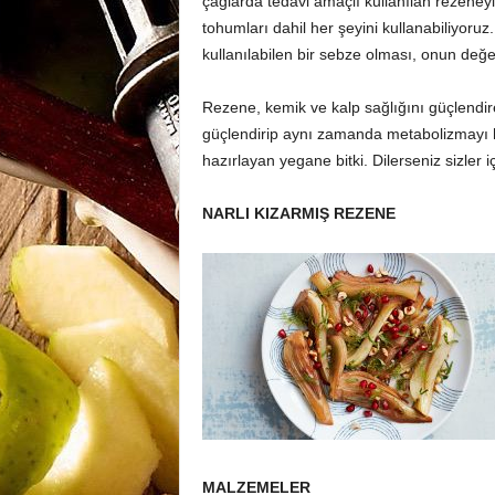
çağlarda tedavi amaçlı kullanılan rezeneyi
tohumları dahil her şeyini kullanabiliyoru
kullanılabilen bir sebze olması, onun değeri
Rezene, kemik ve kalp sağlığını güçlendire
güçlendirip aynı zamanda metabolizmayı hı
hazırlayan yegane bitki. Dilerseniz sizler 
NARLI KIZARMIŞ REZENE
MALZEMELER