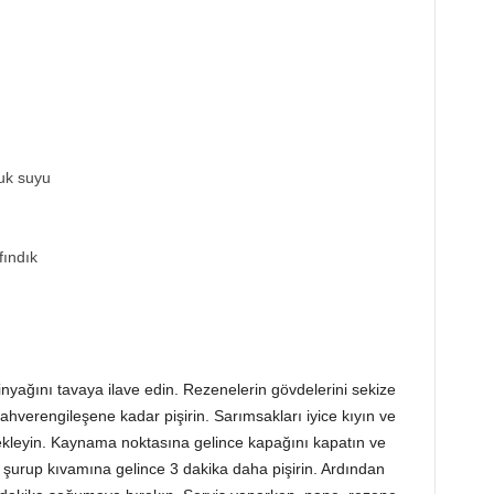
uk suyu
fındık
tinyağını tavaya ilave edin. Rezenelerin gövdelerini sekize
kahverengileşene kadar pişirin. Sarımsakları iyice kıyın ve
ekleyin. Kaynama noktasına gelince kapağını kapatın ve
şurup kıvamına gelince 3 dakika daha pişirin. Ardından