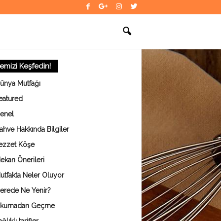
temizi Keşfedin!
ünya Mutfağı
eatured
enel
ahve Hakkında Bilgiler
ezzet Köşe
ekan Önerileri
utfakta Neler Oluyor
erede Ne Yenir?
kumadan Geçme