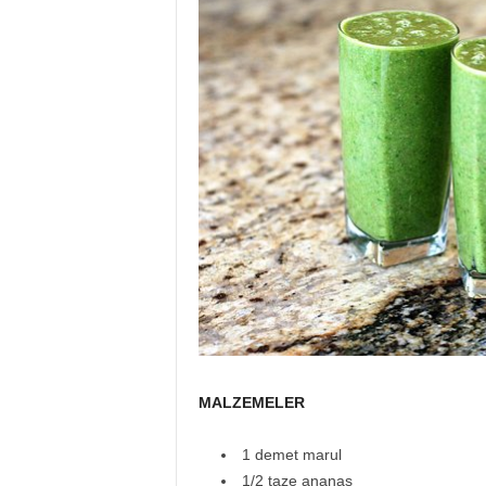
MALZEMELER
1 demet marul
1/2 taze ananas