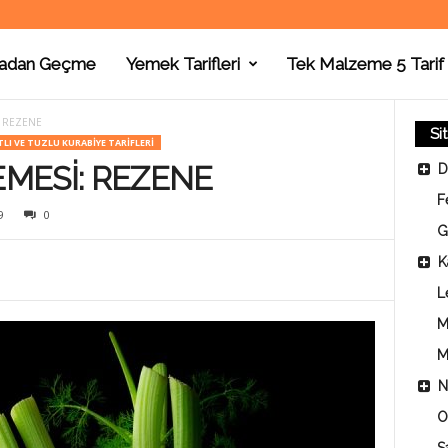
adan Geçme
Yemek Tarifleri
Tek Malzeme 5 Tarif
 REZENE
Si
LI VE TUZLU KURABIYE TARIFLERI
MESİ: REZENE
D
F
9
0
G
K
L
M
M
N
O