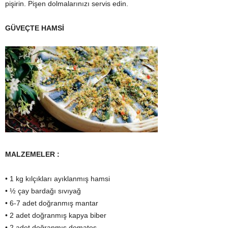
pişirin. Pişen dolmalarınızı servis edin.
GÜVEÇTE HAMSİ
MALZEMELER :
• 1 kg kılçıkları ayıklanmış hamsi
• ½ çay bardağı sıvıyağ
• 6-7 adet doğranmış mantar
• 2 adet doğranmış kapya biber
• 2 adet doğranmış domates