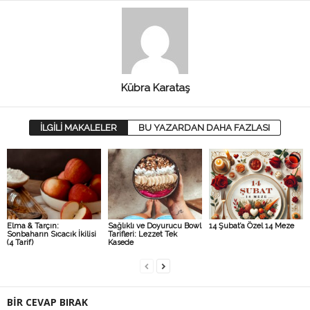
Kübra Karataş
İLGİLİ MAKALELER
BU YAZARDAN DAHA FAZLASI
Elma & Tarçın:
Sağlıklı ve Doyurucu Bowl
14 Şubat’a Özel 14 Meze
Sonbaharın Sıcacık İkilisi
Tarifleri: Lezzet Tek
(4 Tarif)
Kasede
BİR CEVAP BIRAK