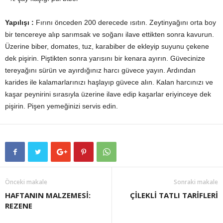
Yapılışı :
Fırını önceden 200 derecede ısıtın. Zeytinyağını orta boy
bir tencereye alıp sarımsak ve soğanı ilave ettikten sonra kavurun.
Üzerine biber, domates, tuz, karabiber de ekleyip suyunu çekene
dek pişirin. Piştikten sonra yarısını bir kenara ayırın. Güvecinize
tereyağını sürün ve ayırdığınız harcı güvece yayın. Ardından
karides ile kalamarlarınızı haşlayıp güvece alın. Kalan harcınızı ve
kaşar peynirini sırasıyla üzerine ilave edip kaşarlar eriyinceye dek
pişirin. Pişen yemeğinizi servis edin.
Önceki makale
Sonraki makale
HAFTANIN MALZEMESİ:
ÇİLEKLİ TATLI TARİFLERİ
REZENE