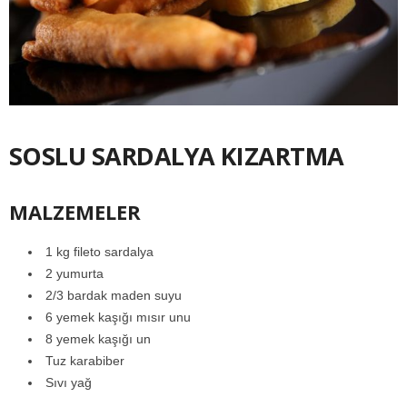
SOSLU SARDALYA KIZARTMA
MALZEMELER
1 kg fileto sardalya
2 yumurta
2/3 bardak maden suyu
6 yemek kaşığı mısır unu
8 yemek kaşığı un
Tuz karabiber
Sıvı yağ