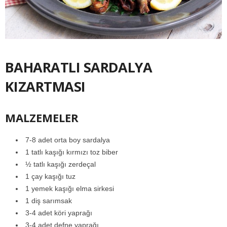
BAHARATLI SARDALYA
KIZARTMASI
MALZEMELER
7-8 adet orta boy sardalya
1 tatlı kaşığı kırmızı toz biber
½ tatlı kaşığı zerdeçal
1 çay kaşığı tuz
1 yemek kaşığı elma sirkesi
1 diş sarımsak
3-4 adet köri yaprağı
3-4 adet defne yaprağı