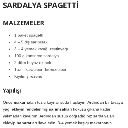
SARDALYA SPAGETTİ
MALZEMELER
1 paket spagetti
4 – 5 diş sarımsak
3 – 4 yemek kaşığı zeytinyağı
100 g konserve sardalya
2 dilim beyaz ekmek
Tuz – karabiber- kırmızıbiber
Kıyılmış rezene
Yapılışı
Önce
makarna
ları tuzlu kaynar suda haşlayın. Ardından bir tavaya
yağı ekleyin rendelenmiş
sarımsak
ları kokusu çıkana kadar
yakmadan kavurun. Ardından süzüp doğradığınız sardalyaları
ekleyip
baharat
ları ilave edin. 3-4 yemek kaşığı makarnanın