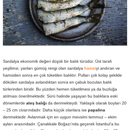
y
a
Sardalya ekonomik değeri düşük bir balık türüdür. Üst tarafı
yeşilimsi, yanları gümüş rengi olan sardalya
hamsi
yi andıran ve
hamsiden sonra en çok tüketilen balıktır. Pulları çok kolay şekilde
dökülen sardalya avlandıktan sonra en çabuk bozulan balık
türlerinden biridir. Bu yüzden hemen tüketilmesi ya da buzluğa
atılması önerilmektedir. Sürü halinde yaşayan bu balıklara eski
dönemlerde
ateş balığı
da denmekteydi. Yaklaşık olarak boyları 20
– 25 cm civarındadır. Daha küçük olanlara ise
papalina
denmektedir. Avlanmak için en uygun mevsimi temmuz – ekim
ayları arasındadır. Çanakkale Boğazı’nda geçerek İstanbul’a bu