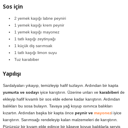
Sos için
2 yemek kaşığı labne peyniri
1 yemek kaşığı krem peynir
1 yemek kaşığı mayonez
1 tatlı kaşığı zeytinyağı
1 küçük diş sarımsak
1 tatlı kaşığı limon suyu
Tuz karabiber
Yapılışı
Sardalyaları yıkayıp, temizleyip hafif tuzlayın. Ardından bir kapta
yumurta ve sodayı
iyice karıştırın. Üzerine unları ve
karabiberi
de
ekleyip hafif kıvamlı bir sos elde edene kadar karıştırın. Ardından
balıkları bu sosa bulayın. Tavaya yağ koyup ısınınca balıkları
kızartın. Ardından başka bir kapta önce
peynir ve
mayonez
i iyice
karıştırın. Sarımsağı rendeleyip kalan malzemeleri de karıştırın.
Pürüzsüz bir kıvam elde edince bir kâseye koyup balıklarla servis