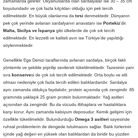
zamanlarda gelirler. Okyanuslarda olan sardalyalar ise 30 – 35 cm
boyutundadır ve çok fazla kılçıkları olduğu için pek tercih
edilmektedir. En büyük olanlarına da
tırsi
denmektedir. Dünyanın
pek çok yerinde avlanan sardalyanın anavatanı ise
Portekiz
’dir.
Malta
,
Sicilya
ve
İspanya
gibi ülkelerde de çok sık tercih
edilmektedir. En lezzetli ve kaliteli avın ise Türkiye’de yapıldığı
söylenmektedir.
Genellikle Ege Denizi taraflarında avlanan sardalya, birçok faklı
yöntemle ve şekilde pişirilip sevilerek tüketilmektedir. Tazesinin yanı
sıra
konserve
si de çok sık tercih edilmektedir. Orta boylu ve etli
olması nedeniyle çok fazla tercih edilen balıklardandır. Sardalya
aynı zamanda oldukça faydalıdır, protein açısında çok zengindir. 85
gramında yaklaşık 25 gram protein bulunmaktadır. Yağ asitleri
açısından da zengindir. Bu da vücudu iltihaplara ve hastalıklara
karşı korur. Aynı zamanda kalsiyum deposudur. Kemik gelişimi için
özellikle tüketilmelidir. Bulundurduğu
Omega 3 asitleri
sayesinde
ruhsal problemlerin de dengede tutulmasını sağlar. Balık türlerinin
içinde yağ değeri en yüksek olan balıklardan da biridir bu yüzden