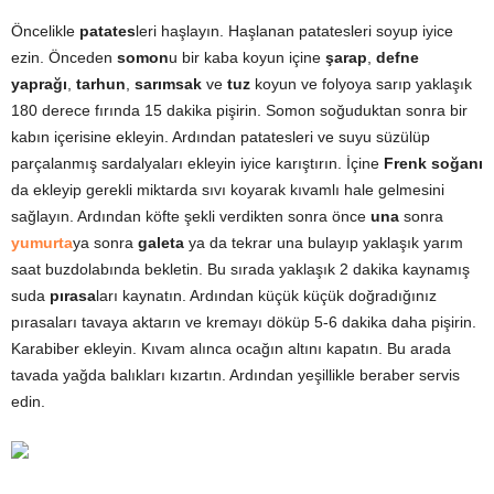
Öncelikle
patates
leri haşlayın. Haşlanan patatesleri soyup iyice
ezin. Önceden
somon
u bir kaba koyun içine
şarap
,
defne
yaprağı
,
tarhun
,
sarımsak
ve
tuz
koyun ve folyoya sarıp yaklaşık
180 derece fırında 15 dakika pişirin. Somon soğuduktan sonra bir
kabın içerisine ekleyin. Ardından patatesleri ve suyu süzülüp
parçalanmış sardalyaları ekleyin iyice karıştırın. İçine
Frenk soğanı
da ekleyip gerekli miktarda sıvı koyarak kıvamlı hale gelmesini
sağlayın. Ardından köfte şekli verdikten sonra önce
una
sonra
yumurta
ya sonra
galeta
ya da tekrar una bulayıp yaklaşık yarım
saat buzdolabında bekletin. Bu sırada yaklaşık 2 dakika kaynamış
suda
pırasa
ları kaynatın. Ardından küçük küçük doğradığınız
pırasaları tavaya aktarın ve kremayı döküp 5-6 dakika daha pişirin.
Karabiber ekleyin. Kıvam alınca ocağın altını kapatın. Bu arada
tavada yağda balıkları kızartın. Ardından yeşillikle beraber servis
edin.