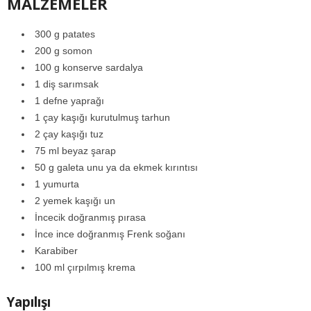
MALZEMELER
300 g patates
200 g somon
100 g konserve sardalya
1 diş sarımsak
1 defne yaprağı
1 çay kaşığı kurutulmuş tarhun
2 çay kaşığı tuz
75 ml beyaz şarap
50 g galeta unu ya da ekmek kırıntısı
1 yumurta
2 yemek kaşığı un
İncecik doğranmış pırasa
İnce ince doğranmış Frenk soğanı
Karabiber
100 ml çırpılmış krema
Yapılışı