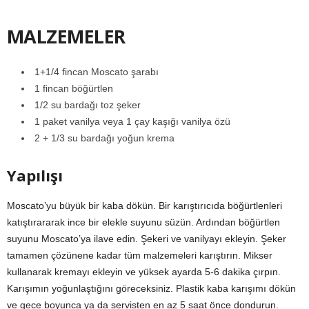
MALZEMELER
1+1/4 fincan Moscato şarabı
1 fincan böğürtlen
1/2 su bardağı toz şeker
1 paket vanilya veya 1 çay kaşığı vanilya özü
2 + 1/3 su bardağı yoğun krema
Yapılışı
Moscato’yu büyük bir kaba dökün. Bir karıştırıcıda böğürtlenleri
katıştırararak ince bir elekle suyunu süzün. Ardından böğürtlen
suyunu Moscato’ya ilave edin. Şekeri ve vanilyayı ekleyin. Şeker
tamamen çözünene kadar tüm malzemeleri karıştırın. Mikser
kullanarak kremayı ekleyin ve yüksek ayarda 5-6 dakika çırpın.
Karışımın yoğunlaştığını göreceksiniz. Plastik kaba karışımı dökün
ve gece boyunca ya da servisten en az 5 saat önce dondurun.