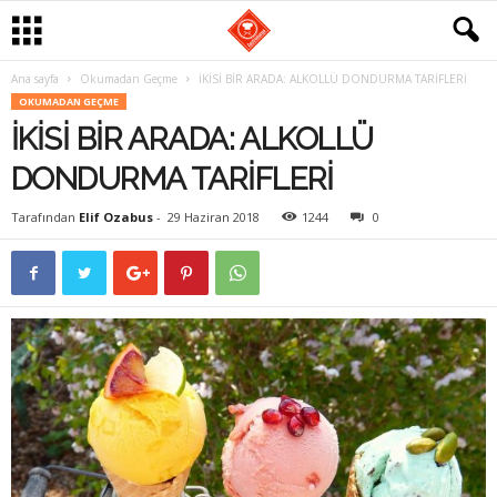
Ana sayfa
Okumadan Geçme
İKİSİ BİR ARADA: ALKOLLÜ DONDURMA TARİFLERİ
G
OKUMADAN GEÇME
İKİSİ BİR ARADA: ALKOLLÜ
a
DONDURMA TARİFLERİ
s
Tarafından
Elif Ozabus
-
29 Haziran 2018
1244
0
t
r
o
m
a
n