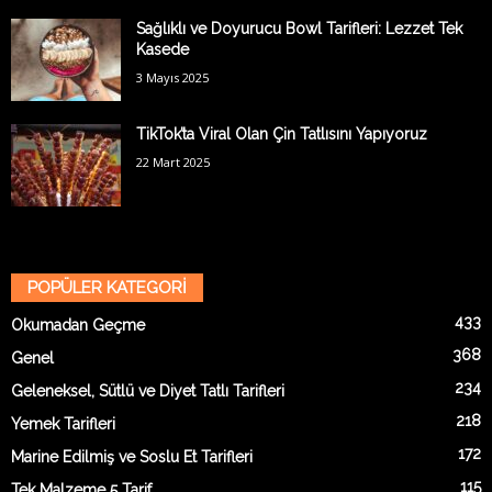
Sağlıklı ve Doyurucu Bowl Tarifleri: Lezzet Tek
Kasede
3 Mayıs 2025
TikTok’ta Viral Olan Çin Tatlısını Yapıyoruz
22 Mart 2025
POPÜLER KATEGORİ
433
Okumadan Geçme
368
Genel
234
Geleneksel, Sütlü ve Diyet Tatlı Tarifleri
218
Yemek Tarifleri
172
Marine Edilmiş ve Soslu Et Tarifleri
115
Tek Malzeme 5 Tarif