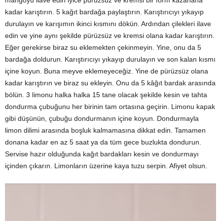
mangoyu ilave edin iyice pürüzsüz ve kremsi bir form kazanana
kadar karıştırın. 5 kağıt bardağa paylaştırın. Karıştırıcıyı yıkayıp
durulayın ve karışımın ikinci kısmını dökün. Ardından çilekleri ilave
edin ve yine aynı şekilde pürüzsüz ve kremsi olana kadar karıştırın.
Eğer gerekirse biraz su eklemekten çekinmeyin. Yine, onu da 5
bardağa doldurun. Karıştırıcıyı yıkayıp durulayın ve son kalan kısmı
içine koyun. Buna meyve eklemeyeceğiz. Yine de pürüzsüz olana
kadar karıştırın ve biraz su ekleyin. Onu da 5 kâğıt bardak arasında
bölün. 3 limonu halka halka 15 tane olacak şekilde kesin ve tahta
dondurma çubuğunu her birinin tam ortasına geçirin. Limonu kapak
gibi düşünün, çubuğu dondurmanın içine koyun. Dondurmayla
limon dilimi arasında boşluk kalmamasına dikkat edin. Tamamen
donana kadar en az 5 saat ya da tüm gece buzlukta dondurun.
Servise hazır olduğunda kağıt bardakları kesin ve dondurmayı
içinden çıkarın. Limonların üzerine kaya tuzu serpin. Afiyet olsun.