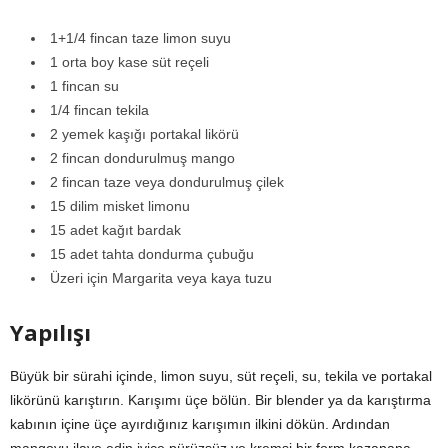
1+1/4 fincan taze limon suyu
1 orta boy kase süt reçeli
1 fincan su
1/4 fincan tekila
2 yemek kaşığı portakal likörü
2 fincan dondurulmuş mango
2 fincan taze veya dondurulmuş çilek
15 dilim misket limonu
15 adet kağıt bardak
15 adet tahta dondurma çubuğu
Üzeri için Margarita veya kaya tuzu
Yapılışı
Büyük bir sürahi içinde, limon suyu, süt reçeli, su, tekila ve portakal
likörünü karıştırın. Karışımı üçe bölün. Bir blender ya da karıştırma
kabının içine üçe ayırdığınız karışımın ilkini dökün. Ardından