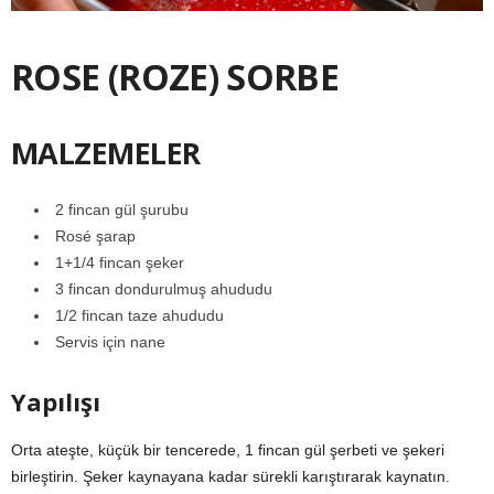
ROSE (ROZE) SORBE
MALZEMELER
2 fincan gül şurubu
Rosé şarap
1+1/4 fincan şeker
3 fincan dondurulmuş ahududu
1/2 fincan taze ahududu
Servis için nane
Yapılışı
Orta ateşte, küçük bir tencerede, 1 fincan gül şerbeti ve şekeri
birleştirin. Şeker kaynayana kadar sürekli karıştırarak kaynatın.