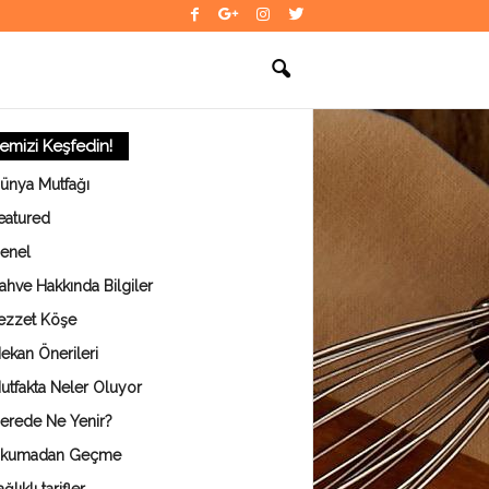
temizi Keşfedin!
ünya Mutfağı
eatured
enel
ahve Hakkında Bilgiler
ezzet Köşe
ekan Önerileri
utfakta Neler Oluyor
erede Ne Yenir?
kumadan Geçme