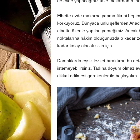
de evde yapacağınız taze makarnanın tad
Elbette evde makarna yapma fikrini hepi
korkuyoruz. Dünyaca ünlü şeflerden Anad
elbette özenle yapılan yemeğimiz. Ancak b
noktalarına hâkim olduğunuzda o kadar z
kadar kolay olacak sizin için.
Damaklarda eşsiz lezzet bıraktıran bu de
istemeyebilirsiniz. Tadına doyum olmaz e
dikkat edilmesi gerekenler ile başlayalım.