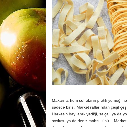
m
a
n
y
a
Makarna, hem sofraların pratik yemeği hem
sadece birisi. Market raflarından çeşit çeş
Herkesin bayılarak yediği, salçalı ya da y
soslusu ya da deniz mahsullüsü… Marketler