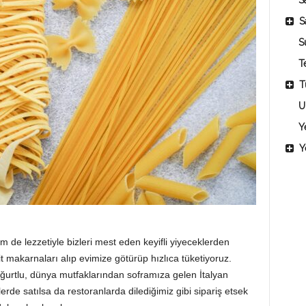
Sa
S
S
T
T
U
Y
Y
 de lezzetiyle bizleri mest eden keyifli yiyeceklerden
it makarnaları alıp evimize götürüp hızlıca tüketiyoruz.
oğurtlu, dünya mutfaklarından soframıza gelen İtalyan
de satılsa da restoranlarda dilediğimiz gibi sipariş etsek