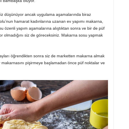
ı bambaşka oluyor.
miz düşünüyor ancak uygulama aşamalarında biraz
olu’nun hamarat kadınlarına uzanan ev yapımı makarna,
u özenli yapım aşamalarına alıştıktan sonra ve bir de püf
or olmadığını siz de göreceksiniz. Makarna sosu yapmak
tayları öğrendikten sonra siz de marketten makarna almak
v makarnasını pişirmeye başlamadan önce püf noktalar ve