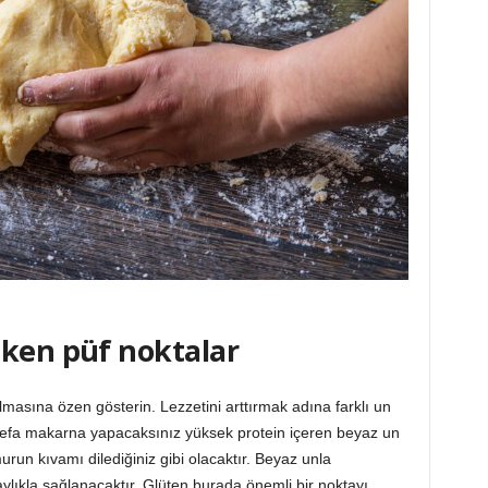
eken püf noktalar
lmasına özen gösterin. Lezzetini arttırmak adına farklı un
 ilk defa makarna yapacaksınız yüksek protein içeren beyaz un
run kıvamı dilediğiniz gibi olacaktır. Beyaz unla
ylıkla sağlanacaktır. Glüten burada önemli bir noktayı