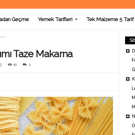
adan Geçme
Yemek Tarifleri
Tek Malzeme 5 Tarif
arna
Si
pımı Taze Makarna
D
F
2
90
0
G
K
L
M
M
N
O