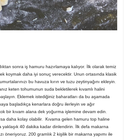
adıktan sonra iş hamuru hazırlamaya kalıyor. İlk olarak temiz
ek koymak daha iyi sonuç verecektir. Unun ortasında klasik
umurtalarınızı bu havuza kırın ve tuzu zeytinyağını ekleyin.
ız keten tohumunun suda bekletilerek kıvamlı halini
 başlayın. Eklemek istediğiniz baharatları da bu aşamada
aya başladıkça kenarlara doğru ilerleyin ve ağır
tok bir kıvam alana dek yoğurma işlemine devam edin.
rsa daha kolay olabilir. Kıvama gelen hamuru top haline
a yaklaşık 40 dakika kadar dinlendirin. İlk defa makarna
ı öneriyoruz. 200 gramlık 2 kişilik bir makarna yapımı ile