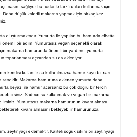
çılmasını sağlıyor bu nedenle farklı unları kullanmak için
 Daha düşük kalorili makarna yapmak için birkaç kez
niz.
a oluşturmaktadır. Yumurta ile yapılan bu hamurda elbette
 önemli bir adım. Yumurtasız vegan seçenekli olarak
 için makarna hamurunda önemli bir yardımcı yumurta.
n toparlanması açısından su da ekleniyor.
kendisi kullanılır su kullanılmazsa hamur koyu bir sarı
rna rengidir. Makarna hamuruna eklenen yumurta daha
murta beyazı ile hamur açarsanız bu çok doğru bir tercih
 edebilirsiniz. Sadece su kullanmak ve vegan bir makarna
bilirsiniz. Yumurtasız makarna hamurunun kıvam alması
bekleterek kıvam almasını bekleyebilir hamurunuza
m, zeytinyağı eklemektir. Kaliteli soğuk sıkım bir zeytinyağı