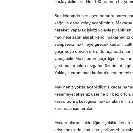
başlayabilirsiniz. Her 100 gramda bir yumur
Buzdolabında sertleşen hamuru parça parç
kağıt ile daha kolay açabilirsiniz. Makar
hareketi yaparak işinizi kolaylaştırabili
makinesi satın alarak kendi makarnanızı 
sahipseniz makineye girecek kadar incelt
geçirmeye devam edin. Bu aşamada hamu
yapışabilir. Makineden geçirdiğiniz makarn
şerit makarnaları tezgahın üzerine düzgün b
Yaklaşık yarım saat kadar dinlendirmeniz y
Makineniz yoksa açabildiğiniz kadar hamu
kesemeyecekseniz üzerine bir bez örtün. A
kesin. Sonra kestiğiniz makarnaları elini
kuruması için bırakın.
Makarnalarınızı dilediğiniz şekilde kesere
erişte şeklinde kısa kısa şekil verebilirsin