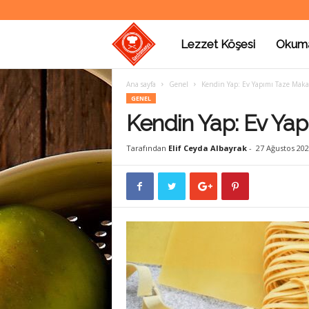
Lezzet Köşesi
Okum
G
Ana sayfa
Genel
Kendin Yap: Ev Yapımı Taze Mak
a
GENEL
Kendin Yap: Ev Ya
s
Tarafından
Elif Ceyda Albayrak
-
27 Ağustos 202
t
r
o