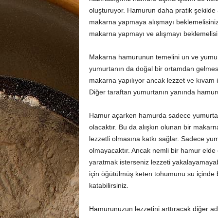
oluşturuyor. Hamurun daha pratik şekilde a
makarna yapmaya alışmayı beklemelisiniz.
makarna yapmayı ve alışmayı beklemelisi
Makarna hamurunun temelini un ve yumurt
yumurtanın da doğal bir ortamdan gelmesi
makarna yapılıyor ancak lezzet ve kıvam
Diğer taraftan yumurtanın yanında hamuru
Hamur açarken hamurda sadece yumurtanın 
olacaktır. Bu da alışkın olunan bir maka
lezzetli olmasına katkı sağlar. Sadece yu
olmayacaktır. Ancak nemli bir hamur elde
yaratmak isterseniz lezzeti yakalayamaya
için öğütülmüş keten tohumunu su içinde 
katabilirsiniz.
Hamurunuzun lezzetini arttıracak diğer adı