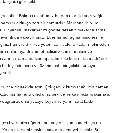
ta işinizi görecektir.
a bölün. Bölmüş olduğunuz bu parçaları iki adet yağlı
na hamuru oldukça sert bir hamurdur. Merdane ile vura
rsiniz. Ev yapımı makarnanızı çok severseniz makarna açma
devamlı da yapabilirsiniz. Eğer hamur açma makinesine
tiğiniz hamuru 3-4 kez yeterince incelene kadar makineden
ru unlamaya devam etmelisiniz çünkü makineye
alarınızı varsa makine aparatınız ile kesin. Hazırladığınız
ir biçimde serin ve üzerini hafif bir şekilde unlayın.
eterli.
ru ince bir şekilde açın. Çok çabuk kuruyacağı için hemen
çtığınız hamuru dilediğiniz şekilde ve kalınlıkta makarnalar
zle dağıtarak unlu yüzeye koyun ve yarım saat kadar
k şekil verebileceğinizi unutmayın. Uzun spagetti ya da
iz. Ya da dilerseniz ravioli makarna deneyebilirsiniz. Bu