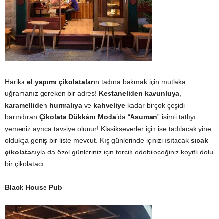
Harika
el yapımı çikolataları
n tadına bakmak için mutlaka
uğramanız gereken bir adres!
Kestaneliden kavunluya
,
karamelliden hurmalıya
ve
kahveliye
kadar birçok çeşidi
barındıran
Çikolata Dükkânı Moda
’da “
Asuman
” isimli tatlıyı
yemeniz ayrıca tavsiye olunur! Klasikseverler için ise tadılacak yine
oldukça geniş bir liste mevcut. Kış günlerinde içinizi ısıtacak
sıcak
çikolata
sıyla da özel günleriniz için tercih edebileceğiniz keyifli dolu
bir çikolatacı.
Black House Pub