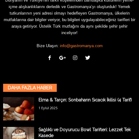
Dünyanın ve Türkiye’nin farklı köşelerinden bambaşka kültürlerin yeme-
içme alışkanlıklarını derledik ve Gastromanya’yı oluşturduk! Yemek
tutkunlarının yeni adresi olmayı hedefleyen Gastromanya, ülkelerin
mutfaklarına dair bilgiler veriyor, bu bilgileri uygulayabileceğiniz tarifleri bir
araya getiriyor. Üstelik Türk mutfağını da aynı şekilde şehir şehir
inceliyor!
Bize Ulaşın:
info@gastromanya.com
DAHA FAZLA HABER
Elma & Tarçın: Sonbaharın Sıcacık İkilisi (4 Tarif)
1 Eylül 2025
Sağlıklı ve Doyurucu Bowl Tarifleri: Lezzet Tek
Kasede