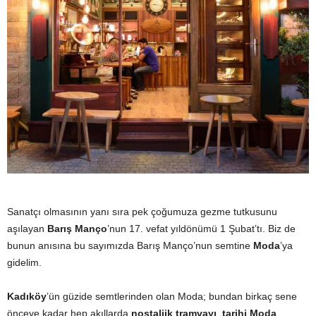
y
a
Sanatçı olmasının yanı sıra pek çoğumuza gezme tutkusunu
aşılayan
Barış Manço
’nun 17. vefat yıldönümü 1 Şubat’tı. Biz de
bunun anısına bu sayımızda Barış Manço’nun semtine
Moda
’ya
gidelim.
Kadıköy
’ün güzide semtlerinden olan Moda; bundan birkaç sene
önceye kadar hep akıllarda
nostaljik tramvayı
,
tarihi Moda