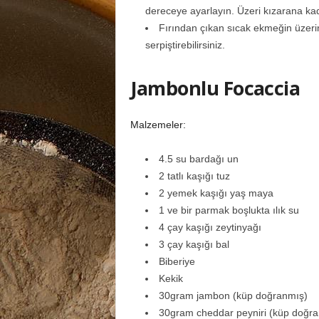
dereceye ayarlayın. Üzeri kızarana kad
Fırından çıkan sıcak ekmeğin üzerine
serpiştirebilirsiniz.
Jambonlu Focaccia
Malzemeler:
4.5 su bardağı un
2 tatlı kaşığı tuz
2 yemek kaşığı yaş maya
1 ve bir parmak boşlukta ılık su
4 çay kaşığı zeytinyağı
3 çay kaşığı bal
Biberiye
Kekik
30gram jambon (küp doğranmış)
30gram cheddar peyniri (küp doğr