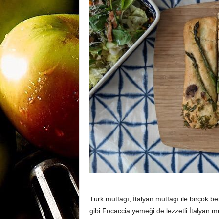
m
a
n
y
a
Türk mutfağı, İtalyan mutfağı ile birçok ben
gibi Focaccia yemeği de lezzetli İtalyan m