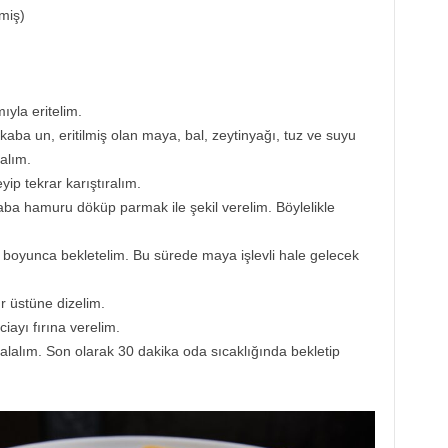
miş)
ıyla eritelim.
aba un, eritilmiş olan maya, bal, zeytinyağı, tuz ve suyu
alım.
yip tekrar karıştıralım.
aba hamuru döküp parmak ile şekil verelim. Böylelikle
boyunca bekletelim. Bu sürede maya işlevli hale gelecek
 üstüne dizelim.
iayı fırına verelim.
 alalım. Son olarak 30 dakika oda sıcaklığında bekletip