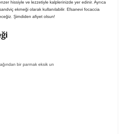
zer hissiyle ve lezzetiyle kalplerinizde yer edinir. Ayrıca
andviç ekmeği olarak kullanılabilir. Efsanevi focaccia
ceğiz. Şimdiden afiyet olsun!
ği
dağından bir parmak eksik un