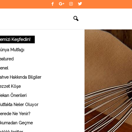
temizi Keşfedin!
ünya Mutfağı
eatured
enel
ahve Hakkında Bilgiler
ezzet Köşe
ekan Önerileri
utfakta Neler Oluyor
erede Ne Yenir?
kumadan Geçme