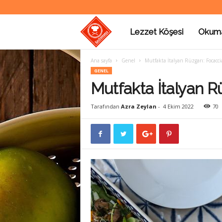
Lezzet Köşesi
Okum
G
Ana sayfa
Genel
Mutfakta İtalyan Rüzgarı: Focacci
a
GENEL
Mutfakta İtalyan R
s
Tarafından
Azra Zeylan
-
4 Ekim 2022
70
t
r
o