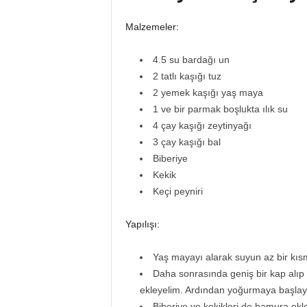
Malzemeler:
4.5 su bardağı un
2 tatlı kaşığı tuz
2 yemek kaşığı yaş maya
1 ve bir parmak boşlukta ılık su
4 çay kaşığı zeytinyağı
3 çay kaşığı bal
Biberiye
Kekik
Keçi peyniri
Yapılışı:
Yaş mayayı alarak suyun az bir kısm
Daha sonrasında geniş bir kap alıp k
ekleyelim. Ardından yoğurmaya başlay
Biberiye ve kekikleri de hamura ekle