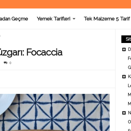
adan Geçme
Yemek Tarifleri
Tek Malzeme 5 Tarif
a
Si
üzgarı: Focaccia
D
F
0
G
K
L
M
M
N
O