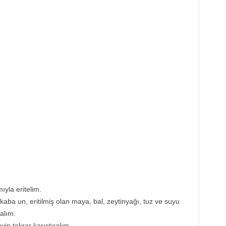
ıyla eritelim.
aba un, eritilmiş olan maya, bal, zeytinyağı, tuz ve suyu
alım.
yip tekrar karıştıralım.