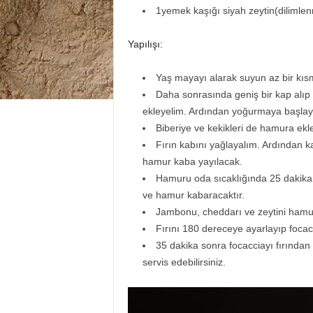
1yemek kaşığı siyah zeytin(dilimlen
Yapılışı:
Yaş mayayı alarak suyun az bir kısm
Daha sonrasında geniş bir kap alıp k
ekleyelim. Ardından yoğurmaya başlay
Biberiye ve kekikleri de hamura ekle
Fırın kabını yağlayalım. Ardından k
hamur kaba yayılacak.
Hamuru oda sıcaklığında 25 dakika 
ve hamur kabaracaktır.
Jambonu, cheddarı ve zeytini hamur
Fırını 180 dereceye ayarlayıp focacc
35 dakika sonra focacciayı fırından
servis edebilirsiniz.