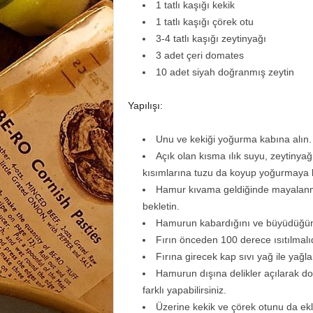
1 tatlı kaşığı kekik
1 tatlı kaşığı çörek otu
3-4 tatlı kaşığı zeytinyağı
3 adet çeri domates
10 adet siyah doğranmış zeytin
Yapılışı:
Unu ve kekiği yoğurma kabına alın. 
Açık olan kısma ılık suyu, zeytinya
kısımlarına tuzu da koyup yoğurmaya ba
Hamur kıvama geldiğinde mayalanmas
bekletin.
Hamurun kabardığını ve büyüdüğünü
Fırın önceden 100 derece ısıtılmalıd
Fırına girecek kap sıvı yağ ile yağl
Hamurun dışına delikler açılarak dom
farklı yapabilirsiniz.
Üzerine kekik ve çörek otunu da ekl