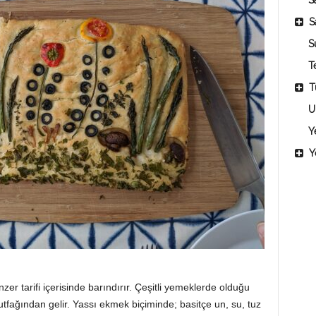
Sa
S
S
T
T
U
Y
Y
zer tarifi içerisinde barındırır. Çeşitli yemeklerde olduğu
utfağından gelir. Yassı ekmek biçiminde; basitçe un, su, tuz