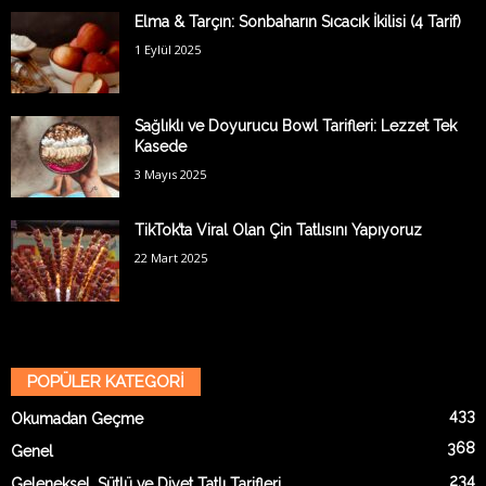
Elma & Tarçın: Sonbaharın Sıcacık İkilisi (4 Tarif)
1 Eylül 2025
Sağlıklı ve Doyurucu Bowl Tarifleri: Lezzet Tek
Kasede
3 Mayıs 2025
TikTok’ta Viral Olan Çin Tatlısını Yapıyoruz
22 Mart 2025
POPÜLER KATEGORİ
433
Okumadan Geçme
368
Genel
234
Geleneksel, Sütlü ve Diyet Tatlı Tarifleri