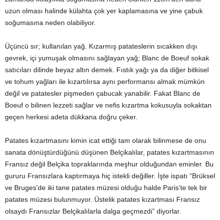
uzun olması halinde külahta çok yer kaplamasına ve yine çabuk
soğumasına neden olabiliyor.
Üçüncü sır; kullanılan yağ. Kızarmış patateslerin sıcakken dışı
gevrek, içi yumuşak olmasını sağlayan yağ; Blanc de Boeuf sokak
satıcıları dilinde beyaz altın demek. Fıstık yağı ya da diğer bitkisel
ve tohum yağları ile kızartılırsa aynı performansı almak mümkün
değil ve patatesler pişmeden çabucak yanabilir. Fakat Blanc de
Boeuf o bilinen lezzeti sağlar ve nefis kızartma kokusuyla sokaktan
geçen herkesi adeta dükkana doğru çeker.
Patates kızartmasını kimin icat ettiği tam olarak bilinmese de onu
sanata dönüştürdüğünü düşünen Belçikalılar, patates kızartmasının
Fransız değil Belçika topraklarında meşhur olduğundan eminler. Bu
gururu Fransızlara kaptırmaya hiç istekli değiller. İşte ispatı “Brüksel
ve Bruges’de iki tane patates müzesi olduğu halde Paris’te tek bir
patates müzesi bulunmuyor. Üstelik patates kızartması Fransız
olsaydı Fransızlar Belçikalılarla dalga geçmezdi” diyorlar.