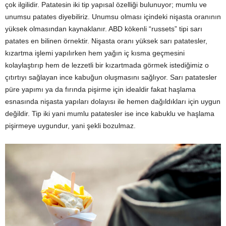
çok ilgilidir. Patatesin iki tip yapısal özelliği bulunuyor; mumlu ve
unumsu patates diyebiliriz. Unumsu olması içindeki nişasta oranının
yüksek olmasından kaynaklanır. ABD kökenli “russets” tipi sarı
patates en bilinen örnektir. Nişasta oranı yüksek sarı patatesler,
kızartma işlemi yapılırken hem yağın iç kısma geçmesini
kolaylaştırıp hem de lezzetli bir kızartmada görmek istediğimiz o
çıtırtıyı sağlayan ince kabuğun oluşmasını sağlıyor. Sarı patatesler
püre yapımı ya da fırında pişirme için idealdir fakat haşlama
esnasında nişasta yapıları dolayısı ile hemen dağıldıkları için uygun
değildir. Tip iki yani mumlu patatesler ise ince kabuklu ve haşlama
pişirmeye uygundur, yani şekli bozulmaz.