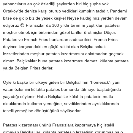
yabancıların en çok özlediği şeylerden biri hiç şüphe yok
Ortaköy’de denize karşı oturup yedikleri kumpirin tadıdır. Pandemi
bitse de gidip biz de yesek keşke! Neyse kaldığımız yerden devam
ediyoruz 😊 Fransızlar da 300 yıldır tarımını yaptıkları patatesi
meşhur etmek için birbirinden güzel tarifler üretmişler Düşes
Patates ve French Fries bunlardan sadece ikisi. French Fries
deyince karşısındaki en güçlü rakibi olan Belçika sokak
lezzetlerinden meşhur patates kızartmasını anlatmadan geçmek
olmaz. Belçikalılar buna patates kızartması demez, külahta patates
ya da Belgian Frites derler.
Öyle ki başka bir ülkeye giden bir Belçikalı’nın “homesick”i yani
vatan özlemini külahta patates burnunda tütmeye başladığında
yaşadığı söylenir. Hatta Belçikalılar külahta patatesin mutlu
olduklarında kutlama yemeğine, sevdiklerinden ayrıldıklarında
teselli yemeğine dönüştüğünü söylüyorlar.
Patates kızartması ününü Fransızlara kaptırmaya hiç istekli
olmayan Belçikalılar; külahta patatesin lezzetinin korunmasına o