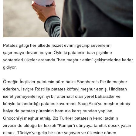
Patates gittiği her ülkede lezzet evrimi geçirip sevenlerini
şaşırtmaya devam ediyor. Öyle ki patatesin bazı pişirilme
yöntemleri ülkeler arasında “ben meşhur ettim” çekişmelerine kadar
gidiyor.
Örneğin İngilizler patatesin püre halini Shepherd’s Pie ile meşhur
ederken, İsviçre Rösti ile patates köfteyi meşhur etmiş. Hindistan
ise et yemeyenler için iyi bir alternatif olan yerel baharatlar ve
köriyle tatlandırdığı patates kavurması Saag Aloo’yu meşhur etmiş.
İtalya da patates püresinin hamurla karışımından yapılan
Gnocchi’yi meşhur etmiş. Biz Türkler patatesin kendi tadının
zirvesinde olduğu bir lezzeti “Kumpir”i dünyaya tanıttık desek yalan
olmaz. Türkiye’ye gelip bir süre yaşayan ve ülkesine dönen