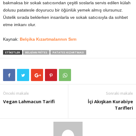
bakmaksa bir sokak satıcısından çeşitli soslarla servis edilen külah
dolusu patatesle doyurucu bir öğünlük yemek almış olursunuz.
Üstelik sırada beklerken insanlarla ve sokak satıcısıyla da sohbet
etme imkanı olur.
Kaynak:
Belçika Kızartmalarının Sırrı
ETİKETLER
BELGIAN FRITES
PATATES KIZARTMASI
Önceki makale
Sonraki makale
Vegan Lahmacun Tarifi
İçi Akışkan Kurabiye
Tarifleri