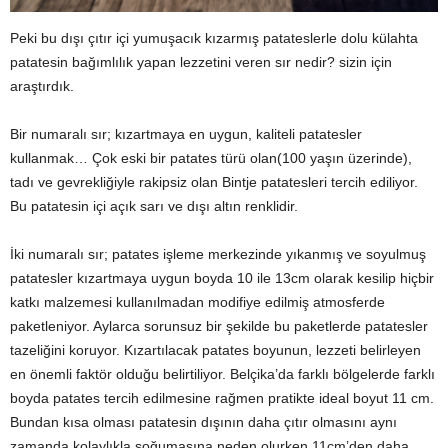
Peki bu dışı çıtır içi yumuşacık kızarmış patateslerle dolu külahta
patatesin bağımlılık yapan lezzetini veren sır nedir? sizin için
araştırdık.
Bir numaralı sır; kızartmaya en uygun, kaliteli patatesler
kullanmak… Çok eski bir patates türü olan(100 yaşın üzerinde),
tadı ve gevrekliğiyle rakipsiz olan Bintje patatesleri tercih ediliyor.
Bu patatesin içi açık sarı ve dışı altın renklidir.
İki numaralı sır; patates işleme merkezinde yıkanmış ve soyulmuş
patatesler kızartmaya uygun boyda 10 ile 13cm olarak kesilip hiçbir
katkı malzemesi kullanılmadan modifiye edilmiş atmosferde
paketleniyor. Aylarca sorunsuz bir şekilde bu paketlerde patatesler
tazeliğini koruyor. Kızartılacak patates boyunun, lezzeti belirleyen
en önemli faktör olduğu belirtiliyor. Belçika’da farklı bölgelerde farklı
boyda patates tercih edilmesine rağmen pratikte ideal boyut 11 cm.
Bundan kısa olması patatesin dışının daha çıtır olmasını aynı
zamanda kolaylıkla soğumasına neden olurken 11cm’den daha