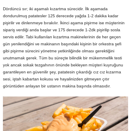
Dördüncü sır; iki aşamalı kızartma sürecidir. İlk aşamada
dondurulmuş patatesler 125 derecede yağda 1-2 dakika kadar
pişirilir ve dinlenmeye bırakılır. İkinci aşama pişirme ise müşterinin
sipariş verdiği anda başlar ve 175 derecede 1-2dk pişirilip sosla
servis edilir. Tabi kullanılan kızartma makinelerinin de her geçen
gün yenilendiğini ve makinanın başındaki kişinin bir orkestra şefi
gibi pişirme sürecini yönetme yetkinliğinde olması gerektiğini
unutmamak gerek. Tüm bu süreçte bilindik bir mükemmellik testi
yok ancak sokak tezgahının önünde bekleyen müşteri kuyruğunu
garantileyen en güvenilir şey, patatesin çıkardığı cız cız kızarma
sesi, iştah kabartan kokusu ve hayalinizden gitmeyen çıtır
görüntüden anlayan bir ustanın makina başında olmasıdır.