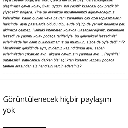
veya zeytinli poğaçalar olur. Çünkü her köşe başında satıldığından
ulaşılması gayet kolay, fiyatı uygun, bol çeşitli; kısacası çok pratik bir
y
yiyecektir poğaça. Yine de evimizde misafirlerimizi ağırlayacağımız
kahvaltılar, kadın günleri veya bayram zamanları gibi özel toplaşmaların
a
haricinde, aynı pastalarda olduğu gibi, evde pişirip de yemek nedense pek
aklımıza gelmez. Halbuki interneten kolayca ulaşabileceğimiz, birbirinden
lezzetli ve yapımı kolay poğaça tarifleriyle, bu geleneksel lezzetimizi
evlerimizde her daim bulundurmamız da mümkün; sizce de öyle değil mi?
Misafirimiz geldiğinde ayrı, midemiz kazındığında ayrı, sabah
evlerimizden çıkarken ayrı, akşam çayımızın yanında ayrı… Peynirlisi,
patateslisi, patlıcanlısı darken bizi açlıktan kurtaran lezzetli poğaça
tarifleri arasından siz hangisini tercih edersiniz?
Görüntülenecek hiçbir paylaşım
yok