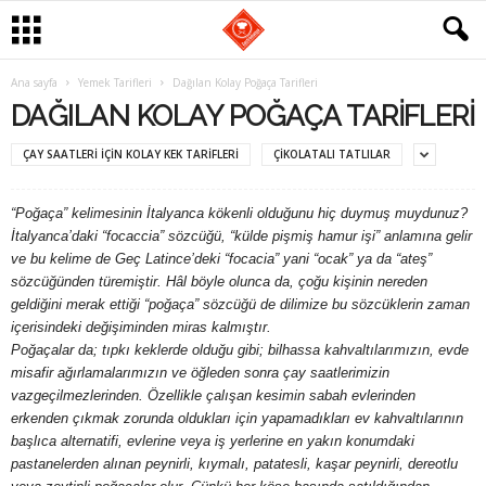
G
Ana sayfa
Yemek Tarifleri
Dağılan Kolay Poğaça Tarifleri
DAĞILAN KOLAY POĞAÇA TARIFLERI
a
ÇAY SAATLERI IÇIN KOLAY KEK TARIFLERI
ÇIKOLATALI TATLILAR
s
“Poğaça” kelimesinin İtalyanca kökenli olduğunu hiç duymuş muydunuz?
t
İtalyanca’daki “focaccia” sözcüğü, “külde pişmiş hamur işi” anlamına gelir
ve bu kelime de Geç Latince’deki “focacia” yani “ocak” ya da “ateş”
r
sözcüğünden türemiştir. Hâl böyle olunca da, çoğu kişinin nereden
geldiğini merak ettiği “poğaça” sözcüğü de dilimize bu sözcüklerin zaman
o
içerisindeki değişiminden miras kalmıştır.
Poğaçalar da; tıpkı keklerde olduğu gibi; bilhassa kahvaltılarımızın, evde
m
misafir ağırlamalarımızın ve öğleden sonra çay saatlerimizin
vazgeçilmezlerinden. Özellikle çalışan kesimin sabah evlerinden
a
erkenden çıkmak zorunda oldukları için yapamadıkları ev kahvaltılarının
başlıca alternatifi, evlerine veya iş yerlerine en yakın konumdaki
n
pastanelerden alınan peynirli, kıymalı, patatesli, kaşar peynirli, dereotlu