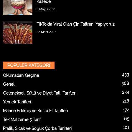
Kasede
3 Mayıs 2025
TikTok’ta Viral Olan Çin Tatlısını Yapıyoruz
22 Mart 2025
POPÜLER KATEGORİ
433
Okumadan Geçme
368
Genel
234
Geleneksel, Sütlü ve Diyet Tatlı Tarifleri
218
Yemek Tarifleri
172
Marine Edilmiş ve Soslu Et Tarifleri
115
Tek Malzeme 5 Tarif
101
Pratik, Sıcak ve Soğuk Çorba Tarifleri