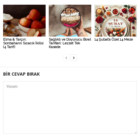
Elma & Tarçın:
Sağlıklı ve Doyurucu Bowl
14 Şubat’a Özel 14 Meze
Sonbaharın Sıcacık İkilisi
Tarifleri: Lezzet Tek
(4 Tarif)
Kasede
BİR CEVAP BIRAK