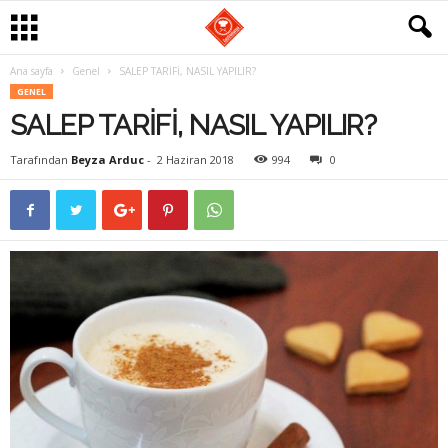
Ana sayfa
Genel
SALEP TARİFİ, NASIL YAPILIR?
G
GENEL
SALEP TARİFİ, NASIL YAPILIR?
a
Tarafından
Beyza Arduc
-
2 Haziran 2018
994
0
s
t
r
o
m
a
n