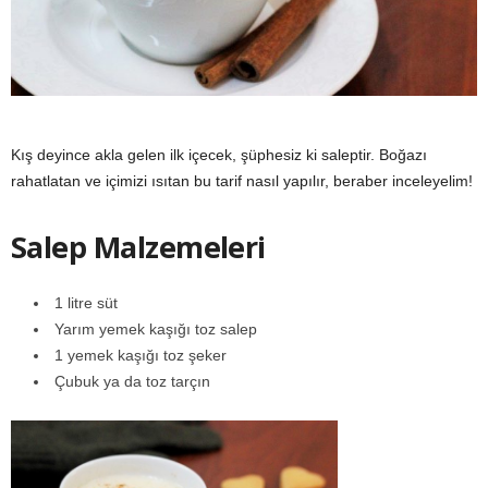
y
a
Kış deyince akla gelen ilk içecek, şüphesiz ki saleptir. Boğazı
rahatlatan ve içimizi ısıtan bu tarif nasıl yapılır, beraber inceleyelim!
Salep Malzemeleri
1 litre süt
Yarım yemek kaşığı toz salep
1 yemek kaşığı toz şeker
Çubuk ya da toz tarçın