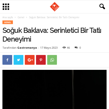
Ana sayfa
Genel
Soğuk Baklava: Serinletici Bir Tatlı Deneyimi
G
GENEL
Soğuk Baklava: Serinletici Bir Tatlı
a
Deneyimi
s
Tarafından
Gastromanya
-
17 Mayıs 2023
46
0
t
r
o
m
a
n