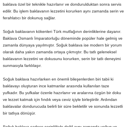
baklava özel bir teknikle hazırlanır ve dondurulduktan sonra servis
edilir. Bu işlem baklavanın lezzetini korurken aynı zamanda serin ve
ferahlatıcı bir dokunuş sağlar.
Soğuk baklavanın kökenleri Türk mutfağının derinliklerine dayanır.
Baklava Osmanlı İmparatorluğu döneminde popüler hale gelmiş ve
zamanla dünyaya yayılmıştır. Soğuk baklava ise modern bir yorum
olarak daha yakın zamanda ortaya çıkmıştır. Bu tatlı geleneksel
baklavanın lezzetini ve dokusunu korurken, serin bir tatlı deneyimi
sunmasıyla farklılaşır.
Soğuk baklava hazırlarken en önemli bileşenlerden biri tabii ki
baklavayı oluşturan ince katmanlar arasında kullanılan taze
yufkadır. Bu yufkalar özenle hazırlanır ve aralarına özgün bir doku
ve lezzet katmak için fındık veya ceviz içiyle birleştirilir. Ardından
baklavalar dondurucuda belirli bir süre bekletilir ve sonunda lezzetli
bir tatlıya dönüşür.
Soğuk baklava sadece serinliğiyle değil aynı zamanda yoğun ve