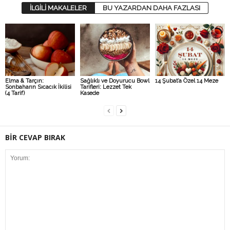
İLGİLİ MAKALELER
BU YAZARDAN DAHA FAZLASI
Elma & Tarçın:
Sağlıklı ve Doyurucu Bowl
14 Şubat’a Özel 14 Meze
Sonbaharın Sıcacık İkilisi
Tarifleri: Lezzet Tek
(4 Tarif)
Kasede
BİR CEVAP BIRAK