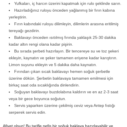
Yufkaları, iç harcın üzerini kapatmak için rulo şeklinde sarın.
Hazırladığınız ruloyu önceden yağlanmış bir fırın kabına
yerleştirin.
Fırın kabındaki ruloyu dilimleyin, dilimlerin arasına eritilmiş
tereyağı gezdirin.
Baklavayı önceden ısıtılmış fırında yaklaşık 25-30 dakika
kadar altın rengi olana kadar pişirin.
Bu sırada şerbeti hazırlayın. Bir tencereye su ve toz şekeri
ekleyin, kaynatın ve şeker tamamen eriyene kadar karıştırın.
Limon suyunu ekleyin ve 5 dakika daha kaynatın.
Fırından çıkan sıcak baklavayı hemen soğuk şerbetle
üzerine dökün. Şerbetin baklavaya tamamen emilmesi için
birkaç saat oda sıcaklığında dinlendirin.
Soğuyan baklavayı buzdolabına kaldırın ve en az 2-3 saat
veya bir gece boyunca soğutun.
Servis yaparken üzerine çekilmiş ceviz veya Antep fıstığı
serperek servis edin.
Afiyet olsun! Bu tarifle nefis bir soğuk baklava hazırlayabilir ve