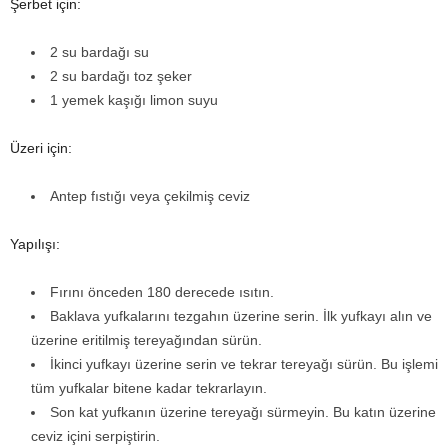
Şerbet için:
2 su bardağı su
2 su bardağı toz şeker
1 yemek kaşığı limon suyu
Üzeri için:
Antep fıstığı veya çekilmiş ceviz
Yapılışı:
Fırını önceden 180 derecede ısıtın.
Baklava yufkalarını tezgahın üzerine serin. İlk yufkayı alın ve
üzerine eritilmiş tereyağından sürün.
İkinci yufkayı üzerine serin ve tekrar tereyağı sürün. Bu işlemi
tüm yufkalar bitene kadar tekrarlayın.
Son kat yufkanın üzerine tereyağı sürmeyin. Bu katın üzerine
ceviz içini serpiştirin.