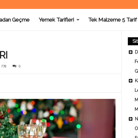
adan Geçme
Yemek Tarifleri
Tek Malzeme 5 Tarif
Si
RI
D
F
778
0
G
K
L
M
M
N
O