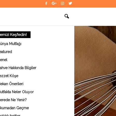
temizi Keşfedin!
ünya Mutfağı
eatured
enel
ahve Hakkında Bilgiler
ezzet Köşe
ekan Önerileri
utfakta Neler Oluyor
erede Ne Yenir?
kumadan Geçme