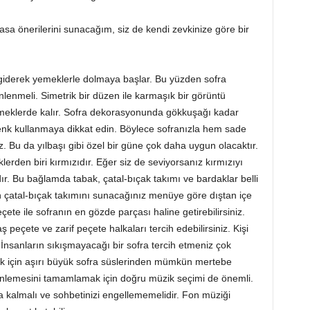
sa önerilerini sunacağım, siz de kendi zevkinize göre bir
 giderek yemeklerle dolmaya başlar. Bu yüzden sofra
enmeli. Simetrik bir düzen ile karmaşık bir görüntü
meklerde kalır. Sofra dekorasyonunda gökkuşağı kadar
 renk kullanmaya dikkat edin. Böylece sofranızla hem sade
z. Bu da yılbaşı gibi özel bir güne çok daha uygun olacaktır.
lerden biri kırmızıdır. Eğer siz de seviyorsanız kırmızıyı
rdır. Bu bağlamda tabak, çatal-bıçak takımı ve bardaklar belli
in çatal-bıçak takımını sunacağınız menüye göre dıştan içe
ete ile sofranın en gözde parçası haline getirebilirsiniz.
ş peçete ve zarif peçete halkaları tercih edebilirsiniz. Kişi
İnsanların sıkışmayacağı bir sofra tercih etmeniz çok
ak için aşırı büyük sofra süslerinden mümkün mertebe
nlemesini tamamlamak için doğru müzik seçimi de önemli.
 kalmalı ve sohbetinizi engellememelidir. Fon müziği