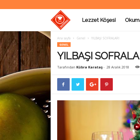
Lezzet Köşesi
Okum
G
Ana sayfa
Genel
YILBAŞI SOFRALARI
a
GENEL
YILBAŞI SOFRALA
s
Tarafından
Kübra Karataş
-
28 Aralık 2018
t
r
o