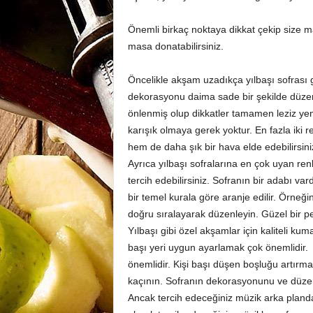
Önemli birkaç noktaya dikkat çekip size ma
masa donatabilirsiniz.
Öncelikle akşam uzadıkça yılbaşı sofrası
dekorasyonu daima sade bir şekilde düzenl
önlenmiş olup dikkatler tamamen leziz ye
karışık olmaya gerek yoktur. En fazla iki
hem de daha şık bir hava elde edebilirsini
Ayrıca yılbaşı sofralarına en çok uyan renk
tercih edebilirsiniz. Sofranın bir adabı va
bir temel kurala göre aranje edilir. Örneğ
doğru sıralayarak düzenleyin. Güzel bir peç
Yılbaşı gibi özel akşamlar için kaliteli kuma
başı yeri uygun ayarlamak çok önemlidir. 
önemlidir. Kişi başı düşen boşluğu artırm
kaçının. Sofranın dekorasyonunu ve düze
Ancak tercih edeceğiniz müzik arka planda