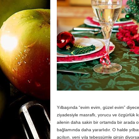
m
a
n
y
a
Yılbaşında “evim evim, güzel evim” diyecek
ziyadesiyle masraflı, yorucu ve özgürlük kıs
ailenin daha sakin bir ortamda bir arada o
bağlamında daha yararlıdır. O halde yı
açılsın, yeni yıla tebessümle girsin diyors