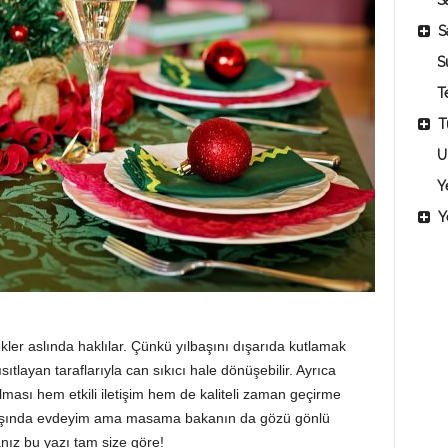
Sa
S
S
T
T
U
Y
Y
ler aslında haklılar. Çünkü yılbaşını dışarıda kutlamak
ıtlayan taraflarıyla can sıkıcı hale dönüşebilir. Ayrıca
lması hem etkili iletişim hem de kaliteli zaman geçirme
lbaşında evdeyim ama masama bakanın da gözü gönlü
anız bu yazı tam size göre!