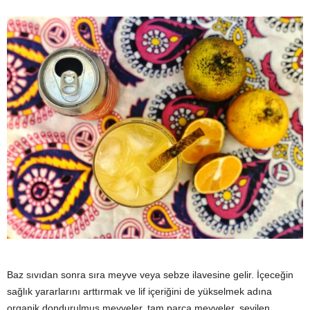
Baz sıvıdan sonra sıra meyve veya sebze ilavesine gelir. İçeceğin
sağlık yararlarını arttırmak ve lif içeriğini de yükselmek adına
organik dondurulmuş meyveler, tam parça meyveler, sevilen