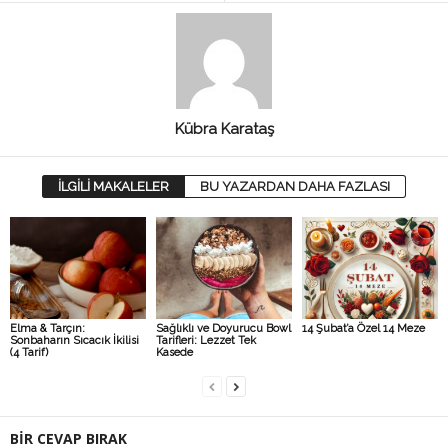
Kübra Karataş
İLGİLİ MAKALELER
BU YAZARDAN DAHA FAZLASI
Elma & Tarçın:
Sağlıklı ve Doyurucu Bowl
14 Şubat’a Özel 14 Meze
Sonbaharın Sıcacık İkilisi
Tarifleri: Lezzet Tek
(4 Tarif)
Kasede
BİR CEVAP BIRAK