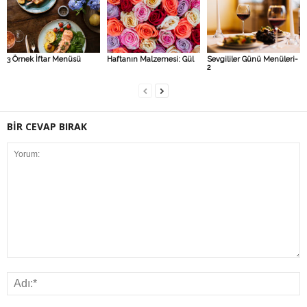
3 Örnek İftar Menüsü
Haftanın Malzemesi: Gül
Sevgililer Günü Menüleri-
2
BİR CEVAP BIRAK