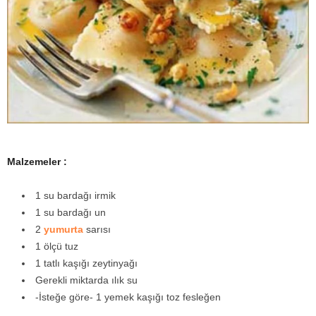
y
a
Malzemeler :
1 su bardağı irmik
1 su bardağı un
2
yumurta
sarısı
1 ölçü tuz
1 tatlı kaşığı zeytinyağı
Gerekli miktarda ılık su
-İsteğe göre- 1 yemek kaşığı toz fesleğen