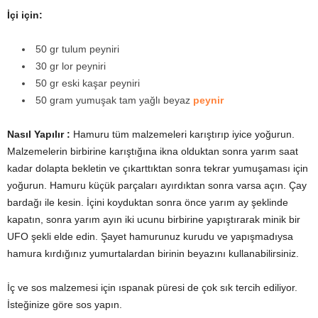
İçi için:
50 gr tulum peyniri
30 gr lor peyniri
50 gr eski kaşar peyniri
50 gram yumuşak tam yağlı beyaz
peynir
Nasıl Yapılır :
Hamuru tüm malzemeleri karıştırıp iyice yoğurun.
Malzemelerin birbirine karıştığına ikna olduktan sonra yarım saat
kadar dolapta bekletin ve çıkarttıktan sonra tekrar yumuşaması için
yoğurun. Hamuru küçük parçaları ayırdıktan sonra varsa açın. Çay
bardağı ile kesin. İçini koyduktan sonra önce yarım ay şeklinde
kapatın, sonra yarım ayın iki ucunu birbirine yapıştırarak minik bir
UFO şekli elde edin. Şayet hamurunuz kurudu ve yapışmadıysa
hamura kırdığınız yumurtalardan birinin beyazını kullanabilirsiniz.
İç ve sos malzemesi için ıspanak püresi de çok sık tercih ediliyor.
İsteğinize göre sos yapın.