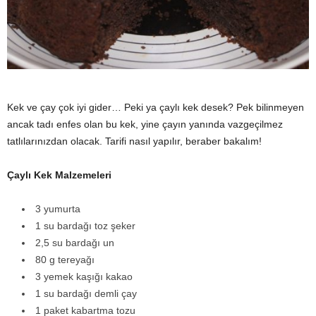
y
a
Kek ve çay çok iyi gider… Peki ya çaylı kek desek? Pek bilinmeyen
ancak tadı enfes olan bu kek, yine çayın yanında vazgeçilmez
tatlılarınızdan olacak. Tarifi nasıl yapılır, beraber bakalım!
Çaylı Kek Malzemeleri
3 yumurta
1 su bardağı toz şeker
2,5 su bardağı un
80 g tereyağı
3 yemek kaşığı kakao
1 su bardağı demli çay
1 paket kabartma tozu