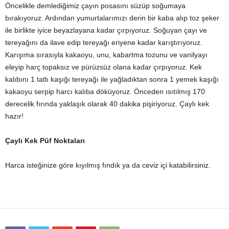
Öncelikle demlediğimiz çayın posasını süzüp soğumaya
bırakıyoruz. Ardından yumurtalarımızı derin bir kaba alıp toz şeker
ile birlikte iyice beyazlayana kadar çırpıyoruz. Soğuyan çayı ve
tereyağını da ilave edip tereyağı eriyene kadar karıştırıyoruz.
Karışıma sırasıyla kakaoyu, unu, kabartma tozunu ve vanilyayı
eleyip harç topaksız ve pürüzsüz olana kadar çırpıyoruz. Kek
kalıbını 1 tatlı kaşığı tereyağı ile yağladıktan sonra 1 yemek kaşığı
kakaoyu serpip harcı kalıba döküyoruz. Önceden ısıtılmış 170
derecelik fırında yaklaşık olarak 40 dakika pişiriyoruz. Çaylı kek
hazır!
Çaylı Kek Püf Noktaları
Harca isteğinize göre kıyılmış fındık ya da ceviz içi katabilirsiniz.