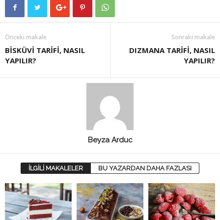
Önceki makale
Sonraki makale
BİSKÜVİ TARİFİ, NASIL
DIZMANA TARİFİ, NASIL
YAPILIR?
YAPILIR?
Beyza Arduc
İLGİLİ MAKALELER
BU YAZARDAN DAHA FAZLASI