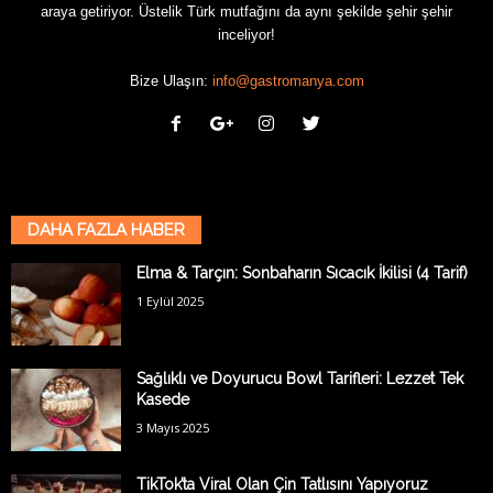
araya getiriyor. Üstelik Türk mutfağını da aynı şekilde şehir şehir
inceliyor!
Bize Ulaşın:
info@gastromanya.com
DAHA FAZLA HABER
Elma & Tarçın: Sonbaharın Sıcacık İkilisi (4 Tarif)
1 Eylül 2025
Sağlıklı ve Doyurucu Bowl Tarifleri: Lezzet Tek
Kasede
3 Mayıs 2025
TikTok’ta Viral Olan Çin Tatlısını Yapıyoruz