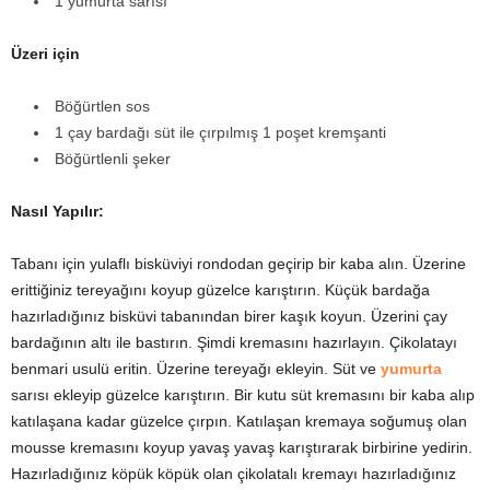
1 yumurta sarısı
Üzeri için
Böğürtlen sos
1 çay bardağı süt ile çırpılmış 1 poşet kremşanti
Böğürtlenli şeker
Nasıl Yapılır:
Tabanı için yulaflı bisküviyi rondodan geçirip bir kaba alın. Üzerine
erittiğiniz tereyağını koyup güzelce karıştırın. Küçük bardağa
hazırladığınız bisküvi tabanından birer kaşık koyun. Üzerini çay
bardağının altı ile bastırın. Şimdi kremasını hazırlayın. Çikolatayı
benmari usulü eritin. Üzerine tereyağı ekleyin. Süt ve
yumurta
sarısı ekleyip güzelce karıştırın. Bir kutu süt kremasını bir kaba alıp
katılaşana kadar güzelce çırpın. Katılaşan kremaya soğumuş olan
mousse kremasını koyup yavaş yavaş karıştırarak birbirine yedirin.
Hazırladığınız köpük köpük olan çikolatalı kremayı hazırladığınız