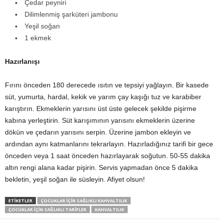
Çedar peyniri
Dilimlenmiş şarküteri jambonu
Yeşil soğan
1 ekmek
Hazırlanışı
Fırını önceden 180 derecede ısıtın ve tepsiyi yağlayın. Bir kasede
süt, yumurta, hardal, kekik ve yarım çay kaşığı tuz ve karabiber
karıştırın. Ekmeklerin yarısını üst üste gelecek şekilde pişirme
kabına yerleştirin. Süt karışımının yarısını ekmeklerin üzerine
dökün ve çedarın yarısını serpin. Üzerine jambon ekleyin ve
ardından aynı katmanlarını tekrarlayın. Hazırladığınız tarifi bir gece
önceden veya 1 saat önceden hazırlayarak soğutun. 50-55 dakika
altın rengi alana kadar pişirin. Servis yapmadan önce 5 dakika
bekletin, yeşil soğan ile süsleyin. Afiyet olsun!
ETİKETLER
ÇOCUKLAR IÇIN SAĞLIKLI KAHVALTILIK
ÇOCUKLAR IÇIN SAĞLIKLI TARIFLER
KAHVALTILIK