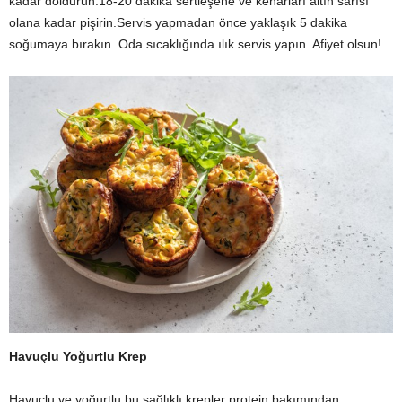
kadar doldurun.18-20 dakika sertleşene ve kenarları altın sarısı
olana kadar pişirin.Servis yapmadan önce yaklaşık 5 dakika
soğumaya bırakın. Oda sıcaklığında ılık servis yapın. Afiyet olsun!
Havuçlu Yoğurtlu Krep
Havuçlu ve yoğurtlu bu sağlıklı krepler protein bakımından