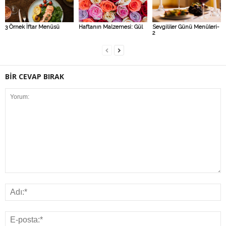
3 Örnek İftar Menüsü
Haftanın Malzemesi: Gül
Sevgililer Günü Menüleri-
2
BİR CEVAP BIRAK