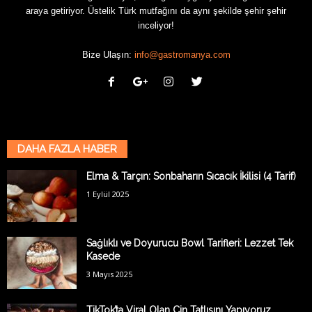
araya getiriyor. Üstelik Türk mutfağını da aynı şekilde şehir şehir
inceliyor!
Bize Ulaşın:
info@gastromanya.com
DAHA FAZLA HABER
Elma & Tarçın: Sonbaharın Sıcacık İkilisi (4 Tarif)
1 Eylül 2025
Sağlıklı ve Doyurucu Bowl Tarifleri: Lezzet Tek
Kasede
3 Mayıs 2025
TikTok’ta Viral Olan Çin Tatlısını Yapıyoruz