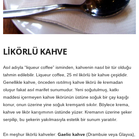
LİKÖRLÜ KAHVE
Asıl adıyla “liqueur coffee” isminden, kahvenin nasıl bir tür olduğu
tahmin edilebilir. Liqueur coffee, 25 ml likörlü bir kahve çeşididir.
Genellikle kahve, önceden ısıtılmış kahve likörü ile kremadan
oluşur fakat asıl marifet sunumudur. Yeni soğutulmuş, katkı
maddesi içermeyen kahve likörünün üstüne soğuk bir çay kaşığı
konur, onun üzerine yine soğuk kremşanti sıkılır. Böylece krema,
kahve ve likör karışımının üstünde yüzer. Kremanın üzerine şeker
serpilip, bu şekerin yakılmasıyla estetik bir sunum yaratılır.
En meşhur likörlü kahveler:
Gaelic kahve
(Drambuie veya Glayva),