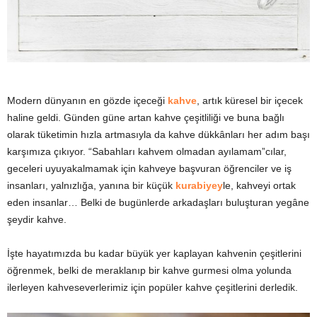
y
a
Modern dünyanın en gözde içeceği
kahve
, artık küresel bir içecek
haline geldi. Günden güne artan kahve çeşitliliği ve buna bağlı
olarak tüketimin hızla artmasıyla da kahve dükkânları her adım başı
karşımıza çıkıyor. “Sabahları kahvem olmadan ayılamam”cılar,
geceleri uyuyakalmamak için kahveye başvuran öğrenciler ve iş
insanları, yalnızlığa, yanına bir küçük
kurabiyey
le, kahveyi ortak
eden insanlar… Belki de bugünlerde arkadaşları buluşturan yegâne
şeydir kahve.
İşte hayatımızda bu kadar büyük yer kaplayan kahvenin çeşitlerini
öğrenmek, belki de meraklanıp bir kahve gurmesi olma yolunda
ilerleyen kahveseverlerimiz için popüler kahve çeşitlerini derledik.