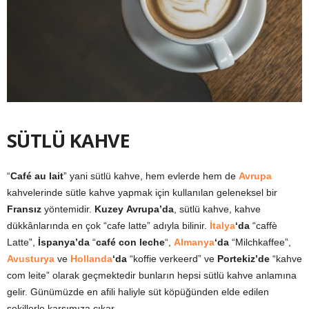
SÜTLÜ KAHVE
“
Café au lait
” yani sütlü kahve, hem evlerde hem de
Avrupa
kahvelerinde sütle kahve yapmak için kullanılan geleneksel bir
Fransız
yöntemidir.
Kuzey
Avrupa’da
, sütlü kahve, kahve
dükkânlarında en çok “cafe latte” adıyla bilinir.
İtalya
‘da
“caffè
Latte”,
İspanya’da
“
café con leche
“,
Almanya
‘da
“Milchkaffee”,
Avusturya
ve
Hollanda
‘da
“koffie verkeerd” ve
Portekiz’de
“kahve
com leite” olarak geçmektedir bunların hepsi sütlü kahve anlamına
gelir. Günümüzde en afili haliyle süt köpüğünden elde edilen
şekillerle karşımıza çıkar.