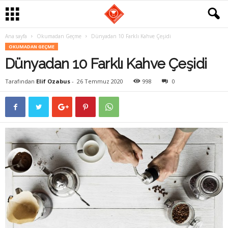
Ana sayfa
Okumadan Geçme
Dünyadan 10 Farklı Kahve Çeşidi
G
OKUMADAN GEÇME
Dünyadan 10 Farklı Kahve Çeşidi
a
Tarafından
Elif Ozabus
-
26 Temmuz 2020
998
0
s
t
r
o
m
a
n