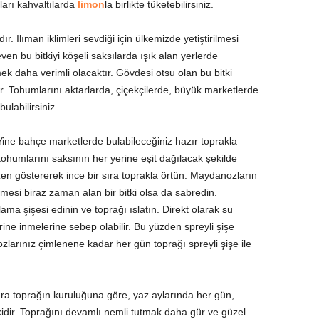
rı kahvaltılarda
limon
la birlikte tüketebilirsiniz.
 Ilıman iklimleri sevdiği için ülkemizde yetiştirilmesi
even bu bitkiyi köşeli saksılarda ışık alan yerlerde
irmek daha verimli olacaktır. Gövdesi otsu olan bu bitki
ir. Tohumlarını aktarlarda, çiçekçilerde, büyük marketlerde
ulabilirsiniz.
 Yine bahçe marketlerde bulabileceğiniz hazır toprakla
ohumlarını saksının her yerine eşit dağılacak şekilde
en göstererek ince bir sıra toprakla örtün. Maydanozların
nmesi biraz zaman alan bir bitki olsa da sabredin.
ama şişesi edinin ve toprağı ıslatın. Direkt olarak su
rine inmelerine sebep olabilir. Bu yüzden spreyli şişe
larınız çimlenene kadar her gün toprağı spreyli şişe ile
a toprağın kuruluğuna göre, yaz aylarında her gün,
idir. Toprağını devamlı nemli tutmak daha gür ve güzel