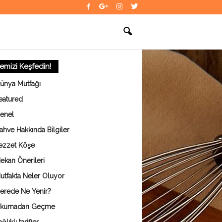
temizi Keşfedin!
ünya Mutfağı
eatured
enel
ahve Hakkında Bilgiler
ezzet Köşe
ekan Önerileri
utfakta Neler Oluyor
erede Ne Yenir?
kumadan Geçme