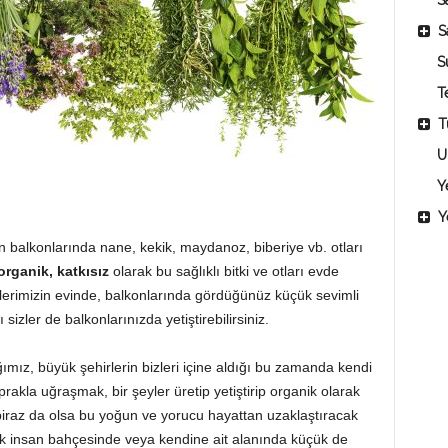
Sa
S
S
T
T
U
Y
Y
in balkonlarında nane, kekik, maydanoz, biberiye vb. otları
organik, katkısız
olarak bu sağlıklı bitki ve otları evde
yüklerimizin evinde, balkonlarında gördüğünüz küçük sevimli
 sizler de balkonlarınızda yetiştirebilirsiniz.
ımız, büyük şehirlerin bizleri içine aldığı bu zamanda kendi
rakla uğraşmak, bir şeyler üretip yetiştirip organik olarak
raz da olsa bu yoğun ve yorucu hayattan uzaklaştıracak
ok insan bahçesinde veya kendine ait alanında küçük de