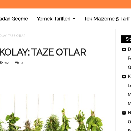
adan Geçme
Yemek Tarifleri
Tek Malzeme 5 Tarif
OLAY: TAZE OTLAR
Si
KOLAY: TAZE OTLAR
D
F
963
0
G
K
L
M
M
N
O