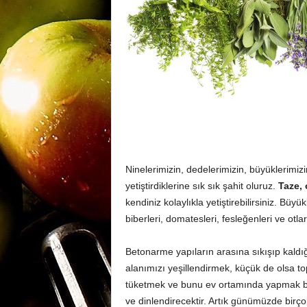
m
a
n
y
Ninelerimizin, dedelerimizin, büyüklerimiz
yetiştirdiklerine sık sık şahit oluruz.
Taze, 
kendiniz kolaylıkla yetiştirebilirsiniz. Bü
a
biberleri, domatesleri, fesleğenleri ve otları
Betonarme yapıların arasına sıkışıp kaldığ
alanımızı yeşillendirmek, küçük de olsa top
tüketmek ve bunu ev ortamında yapmak bi
ve dinlendirecektir. Artık günümüzde birç