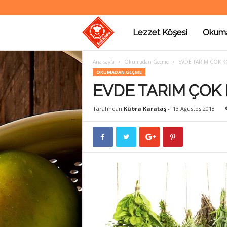
Lezzet Köşesi
Okum
G
Ana sayfa
Okumadan Geçme
EVDE TARIM ÇOK K
a
OKUMADAN GEÇME
EVDE TARIM ÇOK 
s
Tarafından
Kübra Karataş
-
13 Ağustos 2018
t
r
o