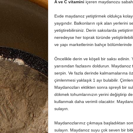
A ve C vitamini
içeren maydanozu sabahla
Evde maydanoz yetiştirmek oldukça kolaydır.
yaygındır. Balkonların ışık alan yerlerini s
yetiştirebilirsiniz. Derin saksılarda yetişt
neredeyse her toprak türünde yetiştirilebil
ve yapı marketlerinin bahçe bölümlerinde b
Öncelikle derin ve köşeli bir saksı edinin.
yarısından fazlasını doldurun. Maydanoz t
serpin. Ve fazla derinde kalmamalarına öz
çimlenmesi yaklaşık 1 ayı bulabilir. Çimle
Maydanozları ektikten sonra spreyli bir sul
dökmek tohumlarınızın yerini değiştirip de
kullanmak daha verimli olacaktır. Maydanoz
sulayın.
Maydanozlarınız çıkmaya başladıktan sonr
sulayın. Maydanoz suyu çok seven bir bitk