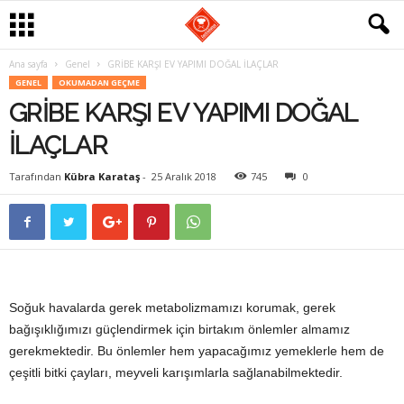
Ana sayfa
Genel
GRİBE KARŞI EV YAPIMI DOĞAL İLAÇLAR
G
GENEL
OKUMADAN GEÇME
GRİBE KARŞI EV YAPIMI DOĞAL
a
İLAÇLAR
s
Tarafından
Kübra Karataş
-
25 Aralık 2018
745
0
t
r
o
m
Soğuk havalarda gerek metabolizmamızı korumak, gerek
bağışıklığımızı güçlendirmek için birtakım önlemler almamız
a
gerekmektedir. Bu önlemler hem yapacağımız yemeklerle hem de
çeşitli bitki çayları, meyveli karışımlarla sağlanabilmektedir.
n