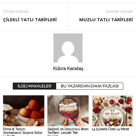
Önceki makale
Sonraki makale
ÇİLEKLİ TATLI TARİFLERİ
MUZLU TATLI TARİFLERİ
Kübra Karataş
İLGİLİ MAKALELER
BU YAZARDAN DAHA FAZLASI
Elma & Tarçın:
Sağlıklı ve Doyurucu Bowl
14 Şubat’a Özel 14 Meze
Sonbaharın Sıcacık İkilisi
Tarifleri: Lezzet Tek