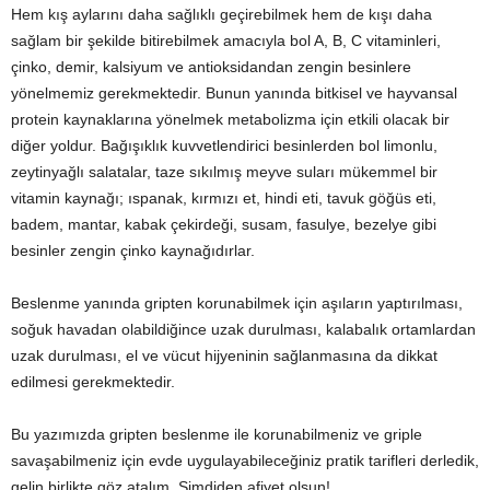
Hem kış aylarını daha sağlıklı geçirebilmek hem de kışı daha
y
sağlam bir şekilde bitirebilmek amacıyla bol A, B, C vitaminleri,
çinko, demir, kalsiyum ve antioksidandan zengin besinlere
a
yönelmemiz gerekmektedir. Bunun yanında bitkisel ve hayvansal
protein kaynaklarına yönelmek metabolizma için etkili olacak bir
diğer yoldur. Bağışıklık kuvvetlendirici besinlerden bol limonlu,
zeytinyağlı salatalar, taze sıkılmış meyve suları mükemmel bir
vitamin kaynağı; ıspanak, kırmızı et, hindi eti, tavuk göğüs eti,
badem, mantar, kabak çekirdeği, susam, fasulye, bezelye gibi
besinler zengin çinko kaynağıdırlar.
Beslenme yanında gripten korunabilmek için aşıların yaptırılması,
soğuk havadan olabildiğince uzak durulması, kalabalık ortamlardan
uzak durulması, el ve vücut hijyeninin sağlanmasına da dikkat
edilmesi gerekmektedir.
Bu yazımızda gripten beslenme ile korunabilmeniz ve griple
savaşabilmeniz için evde uygulayabileceğiniz pratik tarifleri derledik,
gelin birlikte göz atalım. Şimdiden afiyet olsun!