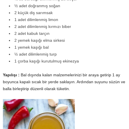
½ adet doğranmış soğan
2 küçük diş sarımsak
1 adet dilimlenmiş limon
2 adet dilimlenmiş kırmızı biber
2 adet kabuk tarçın
2 yemek kaşığı elma sirkesi
1 yemek kaşığı bal
½ adet dilimlenmiş turp
1 çorba kaşığı kurutulmuş ekinezya
Yapılışı :
Bal dışında kalan malzemelerinizi bir araya getirip 1 ay
boyunca kapalı sıcak bir yerde saklayın. Ardından suyunu süzün ve
balla birleştirip düzenli olarak tüketin.