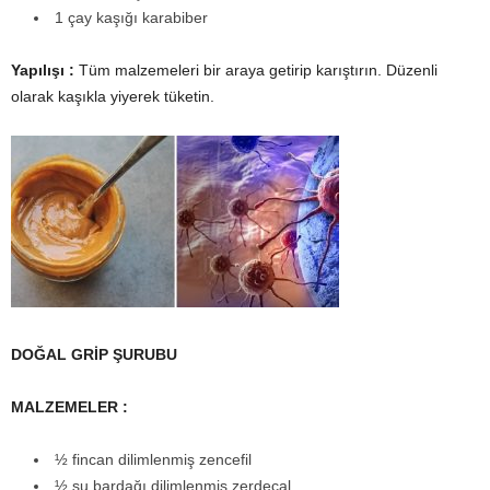
1 çay kaşığı karabiber
Yapılışı :
Tüm malzemeleri bir araya getirip karıştırın. Düzenli
olarak kaşıkla yiyerek tüketin.
DOĞAL GRİP ŞURUBU
MALZEMELER :
½ fincan dilimlenmiş zencefil
½ su bardağı dilimlenmiş zerdeçal