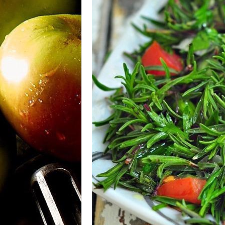
m
a
n
y
a