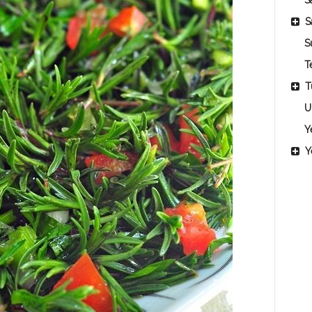
Sa
S
S
T
T
U
Y
Y