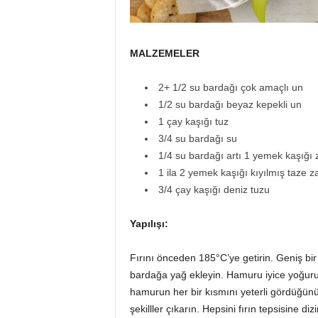
MALZEMELER
2+ 1/2 su bardağı çok amaçlı un
1/2 su bardağı beyaz kepekli un
1 çay kaşığı tuz
3/4 su bardağı su
1/4 su bardağı artı 1 yemek kaşığı 
1 ila 2 yemek kaşığı kıyılmış taze z
3/4 çay kaşığı deniz tuzu
Yapılışı:
Fırını önceden 185°C’ye getirin. Geniş bir
bardağa yağ ekleyin. Hamuru iyice yoğurun
hamurun her bir kısmını yeterli gördüğünüz
şekilller çıkarın. Hepsini fırın tepsisine d