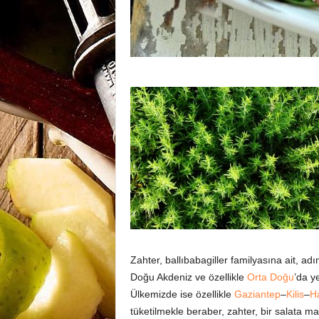
Zahter, ballıbabagiller familyasına ait, ad
Doğu Akdeniz ve özellikle
Orta Doğu
’da y
Ülkemizde ise özellikle
Gaziantep
–
Kilis
–
H
tüketilmekle beraber, zahter, bir salata mal