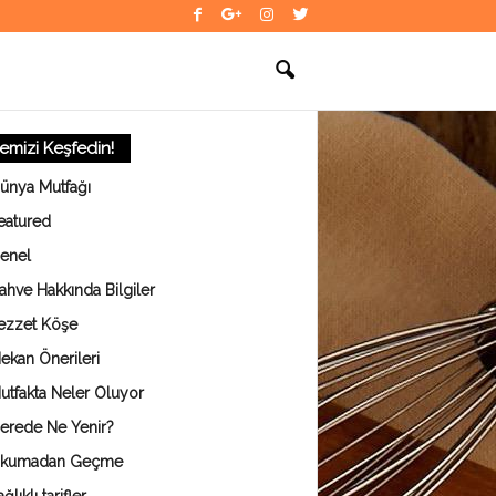
temizi Keşfedin!
ünya Mutfağı
eatured
enel
ahve Hakkında Bilgiler
ezzet Köşe
ekan Önerileri
utfakta Neler Oluyor
erede Ne Yenir?
kumadan Geçme