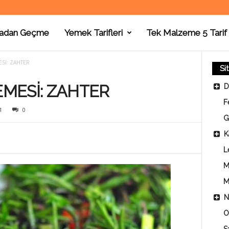
adan Geçme
Yemek Tarifleri
Tek Malzeme 5 Tarif
Sİ: ZAHTER
Si
MESİ: ZAHTER
D
F
1
0
G
K
L
M
M
N
O