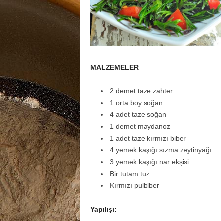
MALZEMELER
2 demet taze zahter
1 orta boy soğan
4 adet taze soğan
1 demet maydanoz
1 adet taze kırmızı biber
4 yemek kaşığı sızma zeytinyağı
3 yemek kaşığı nar ekşisi
Bir tutam tuz
Kırmızı pulbiber
Yapılışı: