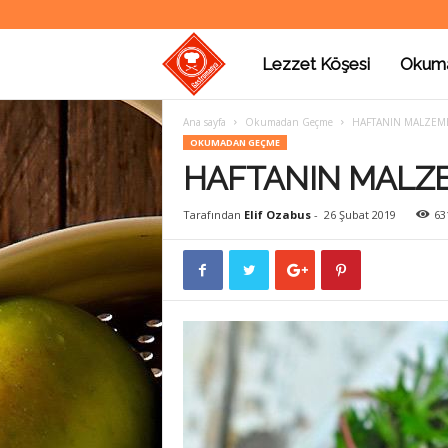
Lezzet Köşesi
Okum
G
Ana sayfa
Okumadan Geçme
HAFTANIN MALZEME
a
OKUMADAN GEÇME
HAFTANIN MALZE
s
Tarafından
Elif Ozabus
-
26 Şubat 2019
63
t
r
o