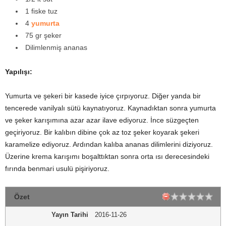
1 fiske tuz
y
4
yumurta
a
75 gr şeker
Dilimlenmiş ananas
Yapılışı:
Yumurta ve şekeri bir kasede iyice çırpıyoruz. Diğer yanda bir
tencerede vanilyalı sütü kaynatıyoruz. Kaynadıktan sonra yumurta
ve şeker karışımına azar azar ilave ediyoruz. İnce süzgeçten
geçiriyoruz. Bir kalıbın dibine çok az toz şeker koyarak şekeri
karamelize ediyoruz. Ardından kalıba ananas dilimlerini diziyoruz.
Üzerine krema karışımı boşalttıktan sonra orta ısı derecesindeki
fırında benmari usulü pişiriyoruz.
Özet
Yayın Tarihi
2016-11-26